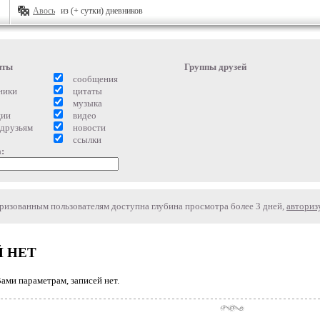
Авось
из (+ сутки) дневников
нты
Группы друзей
сообщения
ники
цитаты
музыка
ции
видео
 друзьям
новости
ссылки
:
изованным пользователям доступна глубина просмотра более 3 дней,
авториз
 НЕТ
ми параметрам, записей нет.