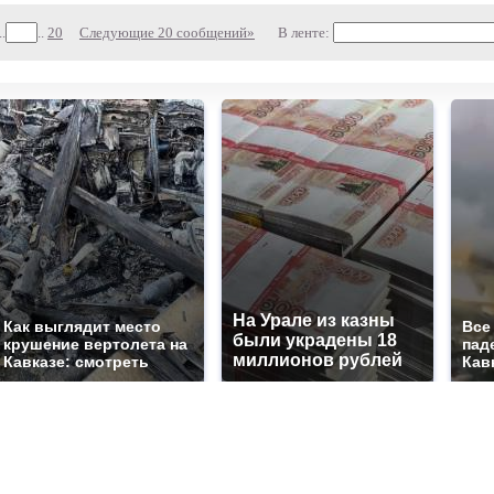
..
..
20
Следующие 20 сообщений»
В ленте:
На Урале из казны
Как выглядит место
Все
были украдены 18
крушение вертолета на
пад
миллионов рублей
Кавказе: смотреть
Кав