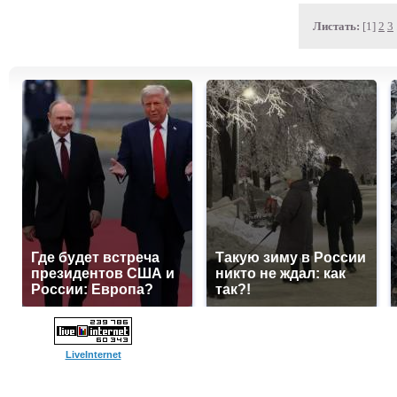
Листать:
[1]
2
3
Где будет встреча
Такую зиму в России
президентов США и
никто не ждал: как
России: Европа?
так?!
LiveInternet