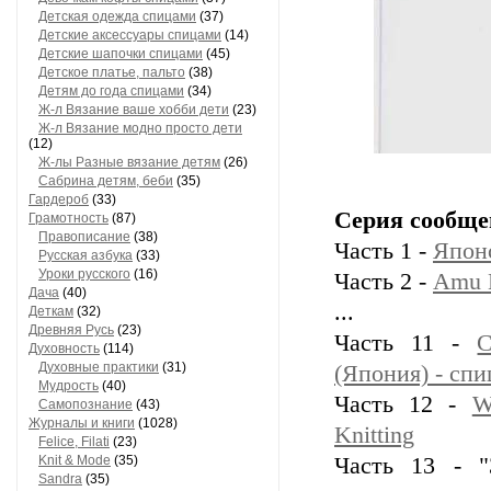
Детская одежда спицами
(37)
Детские аксессуары спицами
(14)
Детские шапочки спицами
(45)
Детское платье, пальто
(38)
Детям до года спицами
(34)
Ж-л Вязание ваше хобби дети
(23)
Ж-л Вязание модно просто дети
(12)
Ж-лы Разные вязание детям
(26)
Сабринa детям, беби
(35)
Гардероб
(33)
Серия сообще
Грамотность
(87)
Правописание
(38)
Часть 1 -
Япон
Русская азбука
(33)
Уроки русского
(16)
Часть 2 -
Amu 
Дача
(40)
...
Деткам
(32)
Древняя Русь
(23)
Часть 11 -
С
Духовность
(114)
Духовные практики
(31)
(Япония) - сп
Мудрость
(40)
Часть 12 -
W
Самопознание
(43)
Журналы и книги
(1028)
Knitting
Felice, Filati
(23)
Knit & Mode
(35)
Часть 13 - "
Sandra
(35)