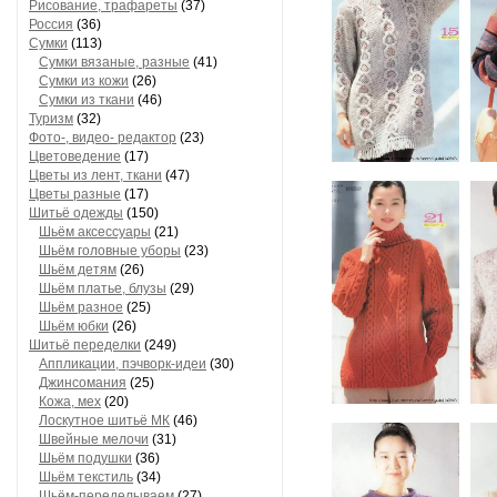
Рисование, трафареты
(37)
Россия
(36)
Сумки
(113)
Сумки вязаные, разные
(41)
Сумки из кожи
(26)
Сумки из ткани
(46)
Туризм
(32)
Фото-, видео- редактор
(23)
Цветоведение
(17)
Цветы из лент, ткани
(47)
Цветы разные
(17)
Шитьё одежды
(150)
Шьём аксессуары
(21)
Шьём головные уборы
(23)
Шьём детям
(26)
Шьём платье, блузы
(29)
Шьём разное
(25)
Шьём юбки
(26)
Шитьё переделки
(249)
Аппликации, пэчворк-идеи
(30)
Джинсомания
(25)
Кожа, мех
(20)
Лоскутное шитьё МК
(46)
Швейные мелочи
(31)
Шьём подушки
(36)
Шьём текстиль
(34)
Шьём-переделываем
(27)