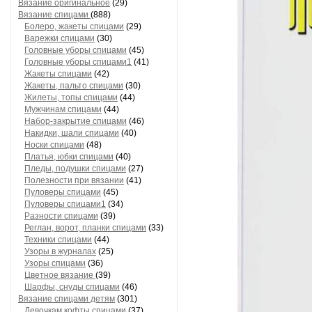
Вязание оригинальное
(29)
Вязание спицами
(888)
Болеро, жакеты спицами
(29)
Варежки спицами
(30)
Головные уборы спицами
(45)
Головные уборы спицами1
(41)
Жакеты спицами
(42)
Жакеты, пальто спицами
(30)
Жилеты, топы спицами
(44)
Мужчинам спицами
(44)
Набор-закрытие спицами
(46)
Накидки, шали спицами
(40)
Носки спицами
(48)
Платья, юбки спицами
(40)
Пледы, подушки спицами
(27)
Полезности при вязании
(41)
Пуловеры спицами
(45)
Пуловеры спицами1
(34)
Разности спицами
(39)
Реглан, ворот, планки спицами
(33)
Техники спицами
(44)
Узоры в журналах
(25)
Узоры спицами
(36)
Цветное вязание
(39)
Шарфы, снуды спицами
(46)
Вязание спицами детям
(301)
Девочкам кофты спицами
(37)