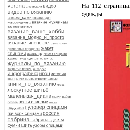
На 112 страница
verena
видео
аппликации
видео по вязанию
одежды
вяжем_сами
вязание для
вязание мужчинам
новорожденных
вязание цветное
вязание_ваше_хобби
вязание_модно_и_просто
вязание_японское
группа крови
жакет
джинсовые переделки
спицами
жаккард
жилет спицами
журнал_мод
журналы по шитью
журналы_по_вязанию
закрытие петель
интарсия
инфографика
ирэн
история
книги
книги по лоскутному шитью
книги_по_вязанию
кровь
лоскутное шитьё
маленькая_диана
набор
мысли
носки спицами
петель
песни
пуловер спицами
подушки
россия
пэчворк спицами
сабрина
сабрина_детям
сумки шить
узоры спицами