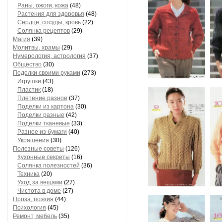
Раны, ожоги, кожа
(48)
Растения для здоровья
(48)
Сердце, сосуды, кровь
(22)
Солянка рецептов
(29)
Магия
(39)
Молитвы, храмы
(29)
Нумерология, астрология
(37)
Общество
(30)
Поделки своими руками
(273)
Игрушки
(43)
Пластик
(18)
Плетение разное
(37)
Поделки из картона
(30)
Поделки разные
(42)
Поделки тканевые
(33)
Разное из бумаги
(40)
Украшения
(30)
Полезные советы
(126)
Кухонные секреты
(16)
Солянка полезностей
(36)
Техника
(20)
Уход за вещами
(27)
Чистота в доме
(27)
Проза, поэзия
(44)
Психология
(45)
Ремонт, мебель
(35)