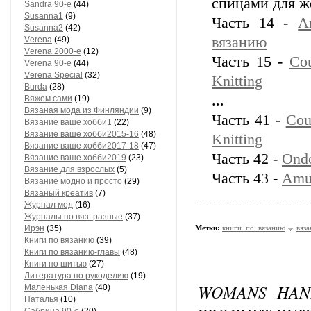
спицами для 
Sandra 90-е
(44)
Susanna1
(9)
Часть 14 -
A
Susanna2
(42)
вязанию
Vеrеnа
(49)
Vеrеnа 2000-е
(12)
Часть 15 -
Cou
Vеrеnа 90-е
(44)
Vеrеnа Special
(32)
Knitting
Вurdа
(28)
...
Вяжем сами
(19)
Вязаная мода из Финляндии
(9)
Часть 41 -
Cou
Вязание ваше хобби1
(22)
Вязание ваше хобби2015-16
(48)
Knitting
Вязание ваше хобби2017-18
(47)
Часть 42 -
Ondo
Вязание ваше хобби2019
(23)
Вязание для взрослых
(5)
Часть 43 -
Amu
Вязание модно и просто
(29)
Вязаный креатив
(7)
Журнал мод
(16)
Журналы по вяз. разные
(37)
Ирэн
(35)
Метки:
книги_по_вязанию
вяза
Книги по вязанию
(39)
Книги по вязанию-главы
(48)
Книги по шитью
(27)
Литература по рукоделию
(19)
WOMANS HAND
Маленькая Diana
(40)
Наталья
(10)