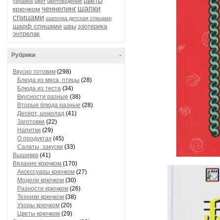
цветы
украина
цвет
цветоведение
ченнелинг
шапки
крючком
спицами
шапочка детская спицами
шарф спицами
швы
эзотерика
энтрелак
Рубрики
-
Вкусно готовим
(298)
Блюда из мяса, птицы
(28)
Блюда из теста
(34)
Вкусности разные
(38)
Вторые блюда разные
(28)
Десерт, шоколад
(41)
Заготовки
(22)
Напитки
(29)
О продуктах
(45)
Салаты, закуски
(33)
Вышивка
(41)
Вязание крючком
(170)
Аксессуары крючком
(27)
Модели крючком
(30)
Разности крючком
(26)
Техники крючком
(38)
Узоры крючком
(20)
Цветы крючком
(29)