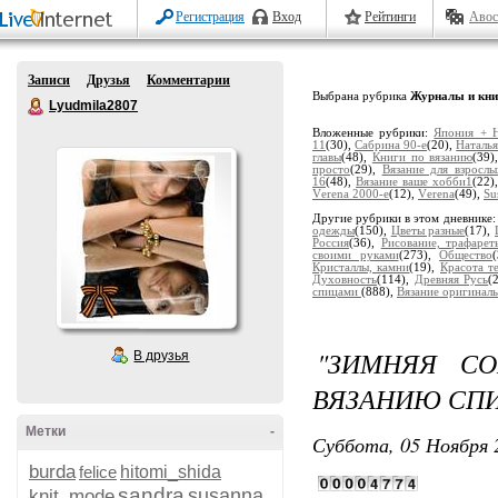
Регистрация
Вход
Рейтинги
Авос
Записи
Друзья
Комментарии
Выбрана рубрика
Журналы и кни
Lyudmila2807
Вложенные рубрики:
Япония + H
11
(30),
Сaбринa 90-е
(20),
Наталь
главы
(48),
Книги по вязанию
(39)
просто
(29),
Вязание для взрослы
16
(48),
Вязание ваше хобби1
(22)
Vеrеnа 2000-е
(12),
Vеrеnа
(49),
Su
Другие рубрики в этом дневнике
одежды
(150),
Цветы разные
(17),
Россия
(36),
Рисование, трафарет
своими руками
(273),
Общество
Кристаллы, камни
(19),
Красота т
Духовность
(114),
Древняя Русь
(
спицами
(888),
Вязание оригинал
"ЗИМНЯЯ СО
В друзья
ВЯЗАНИЮ СП
Метки
-
Суббота, 05 Ноября 
burda
felice
hitomi_shida
sandra
susanna
knit_mode