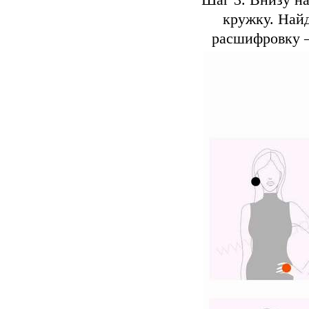
Шаг 3. Внизу н
кружку. Най
расшифровку –