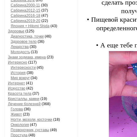
Сaбринa 90-е
(20)
сделать про
Сaбринa2000-11
(30)
получ
Сaбринa2012-15
(37)
Сaбринa2016-18
(47)
• Пищевой краси
Сaбринa2019-20
(22)
Япония + Hitomi Shida
(43)
определенног
Здоровье
(125)
Диагностика, точки
(46)
Здоровое тело
(36)
• А еще тебе 
Лекарства
(30)
Молодость
(13)
Знаки зодиака, имена
(23)
Интересно
(117)
Интересности
(45)
История
(38)
Мир вокруг
(34)
Интернет
(41)
Искусство
(42)
Красота тела
(37)
Кристаллы, камни
(19)
Лечение болезней
(368)
Голова
(36)
Живот
(23)
Ногти, мозоли, косточки
(18)
Онкология
(47)
Позвоночник, суставы
(49)
Простуда
(48)