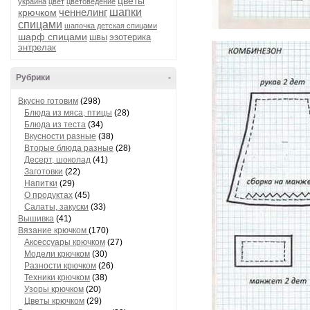
цветы
украина
цвет
цветоведение
ченнелинг
шапки
крючком
спицами
шапочка детская спицами
шарф спицами
швы
эзотерика
энтрелак
Рубрики
-
Вкусно готовим
(298)
Блюда из мяса, птицы
(28)
Блюда из теста
(34)
Вкусности разные
(38)
Вторые блюда разные
(28)
Десерт, шоколад
(41)
Заготовки
(22)
Напитки
(29)
О продуктах
(45)
Салаты, закуски
(33)
Вышивка
(41)
Вязание крючком
(170)
Аксессуары крючком
(27)
Модели крючком
(30)
Разности крючком
(26)
Техники крючком
(38)
Узоры крючком
(20)
Цветы крючком
(29)