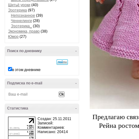
Шитьё уроки
(40)
Эзотерика
(97)
Непознанное
(39)
Ченнелинги
(28)
Эзотерика_
(30)
Экономика, право
(38)
Юмор
(27)
Поиск по дневнику
-
в этом дневнике
Подписка по e-mail
-
Статистика
-
Предлагаю связ
Создан: 25.11.2011
Записей:
Рейна ростом
Комментариев:
Написано: 20414