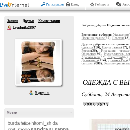
Регистрация
Вход
Рейтинги
Авос
Записи
Друзья
Комментарии
Выбрана рубрика
Поделки своим
Lyudmila2807
Вложенные рубрики:
Украшения
Плетение разное
(37),
Пластик
(18)
Другие рубрики в этом дневнике
одежды
(150),
Цветы разные
(17),
Россия
(36),
Рисование, трафар
Общество
(30),
Нумерология, ас
Красота тела
(37),
Искусство
(42),
Духовность
(114),
Древняя Русь
(
спицами
(888),
Вязание оригинал
ОДЕЖДА С ВЫ
Суббота, 24 Августа
В друзья
Метки
-
burda
felice
hitomi_shida
sandra
susanna
knit_mode