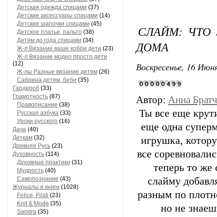
Детская одежда спицами
(37)
Детские аксессуары спицами
(14)
Детские шапочки спицами
(45)
СЛАЙМ: ЧТО 
Детское платье, пальто
(38)
Детям до года спицами
(34)
ДОМА
Ж-л Вязание ваше хобби дети
(23)
Ж-л Вязание модно просто дети
(12)
Воскресенье, 16 Июня
Ж-лы Разные вязание детям
(26)
Сабринa детям, беби
(35)
Гардероб
(33)
Грамотность
(87)
Автор:
Анна Брат
Правописание
(38)
Ты все еще крут
Русская азбука
(33)
Уроки русского
(16)
еще одна суперм
Дача
(40)
Деткам
(32)
игрушка, котор
Древняя Русь
(23)
все соревновалис
Духовность
(114)
Духовные практики
(31)
теперь то же
Мудрость
(40)
Самопознание
(43)
слайму добавля
Журналы и книги
(1028)
разным по плотно
Felice, Filati
(23)
Knit & Mode
(35)
но не знаеш
Sandra
(35)