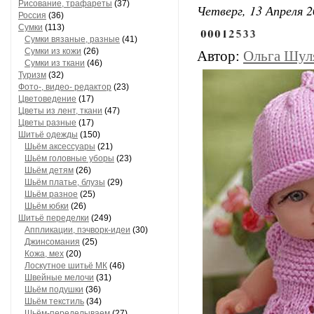
Рисование, трафареты
(37)
Четверг, 13 Апреля 2
Россия
(36)
Сумки
(113)
Сумки вязаные, разные
(41)
Сумки из кожи
(26)
Автор:
Ольга Шуля
Сумки из ткани
(46)
Туризм
(32)
Фото-, видео- редактор
(23)
Цветоведение
(17)
Цветы из лент, ткани
(47)
Цветы разные
(17)
Шитьё одежды
(150)
Шьём аксессуары
(21)
Шьём головные уборы
(23)
Шьём детям
(26)
Шьём платье, блузы
(29)
Шьём разное
(25)
Шьём юбки
(26)
Шитьё переделки
(249)
Аппликации, пэчворк-идеи
(30)
Джинсомания
(25)
Кожа, мех
(20)
Лоскутное шитьё МК
(46)
Швейные мелочи
(31)
Шьём подушки
(36)
Шьём текстиль
(34)
Шьём-переделываем
(27)