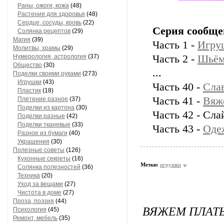
Раны, ожоги, кожа
(48)
Растения для здоровья
(48)
Сердце, сосуды, кровь
(22)
Серия сообще
Солянка рецептов
(29)
Магия
(39)
Часть 1 -
Игру
Молитвы, храмы
(29)
Нумерология, астрология
(37)
Часть 2 -
Шьём
Общество
(30)
...
Поделки своими руками
(273)
Игрушки
(43)
Часть 40 -
Сла
Пластик
(18)
Часть 41 -
Вяж
Плетение разное
(37)
Поделки из картона
(30)
Часть 42 - Сла
Поделки разные
(42)
Поделки тканевые
(33)
Часть 43 -
Оде
Разное из бумаги
(40)
Украшения
(30)
Полезные советы
(126)
Кухонные секреты
(16)
Метки:
игрушки
Солянка полезностей
(36)
Техника
(20)
Уход за вещами
(27)
Чистота в доме
(27)
Проза, поэзия
(44)
ВЯЖЕМ ПЛАТЬ
Психология
(45)
Ремонт, мебель
(35)