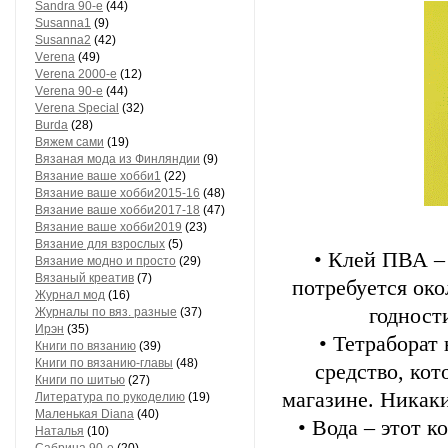
Sandra 90-е
(44)
Susanna1
(9)
Susanna2
(42)
Vеrеnа
(49)
Vеrеnа 2000-е
(12)
Vеrеnа 90-е
(44)
Vеrеnа Special
(32)
Вurdа
(28)
Вяжем сами
(19)
Вязаная мода из Финляндии
(9)
Вязание ваше хобби1
(22)
Вязание ваше хобби2015-16
(48)
Вязание ваше хобби2017-18
(47)
Вязание ваше хобби2019
(23)
Вязание для взрослых
(5)
• Клей ПВА – 
Вязание модно и просто
(29)
Вязаный креатив
(7)
потребуется око
Журнал мод
(16)
годност
Журналы по вяз. разные
(37)
Ирэн
(35)
• Тетраборат
Книги по вязанию
(39)
Книги по вязанию-главы
(48)
средство, ко
Книги по шитью
(27)
магазине. Никак
Литература по рукоделию
(19)
Маленькая Diana
(40)
• Вода – этот 
Наталья
(10)