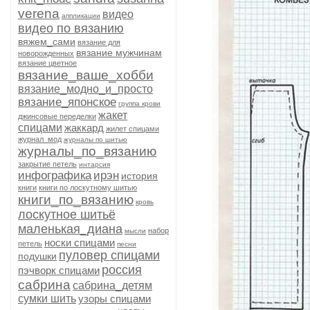
verena
видео
аппликации
видео по вязанию
вяжем_сами
вязание для
вязание мужчинам
новорожденных
вязание цветное
вязание_ваше_хобби
вязание_модно_и_просто
вязание_японское
группа крови
жакет
джинсовые переделки
спицами
жаккард
жилет спицами
журнал_мод
журналы по шитью
журналы_по_вязанию
закрытие петель
интарсия
инфографика
ирэн
история
книги
книги по лоскутному шитью
книги_по_вязанию
кровь
лоскутное шитьё
маленькая_диана
набор
мысли
носки спицами
петель
песни
пуловер спицами
подушки
россия
пэчворк спицами
сабрина
сабрина_детям
сумки шить
узоры спицами