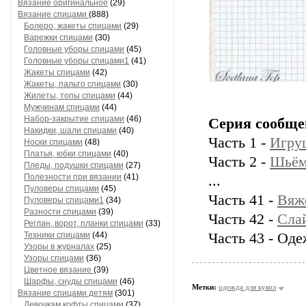
Вязание оригинальное
(29)
Вязание спицами
(888)
Болеро, жакеты спицами
(29)
Варежки спицами
(30)
Головные уборы спицами
(45)
Головные уборы спицами1
(41)
Жакеты спицами
(42)
Жакеты, пальто спицами
(30)
Жилеты, топы спицами
(44)
Мужчинам спицами
(44)
Набор-закрытие спицами
(46)
Серия сообще
Накидки, шали спицами
(40)
Часть 1 -
Игру
Носки спицами
(48)
Платья, юбки спицами
(40)
Часть 2 -
Шьём
Пледы, подушки спицами
(27)
Полезности при вязании
(41)
...
Пуловеры спицами
(45)
Часть 41 -
Вяж
Пуловеры спицами1
(34)
Разности спицами
(39)
Часть 42 -
Слай
Реглан, ворот, планки спицами
(33)
Техники спицами
(44)
Часть 43 - Од
Узоры в журналах
(25)
Узоры спицами
(36)
Цветное вязание
(39)
Шарфы, снуды спицами
(46)
Метки:
одежда для кукол
Вязание спицами детям
(301)
Девочкам кофты спицами
(37)