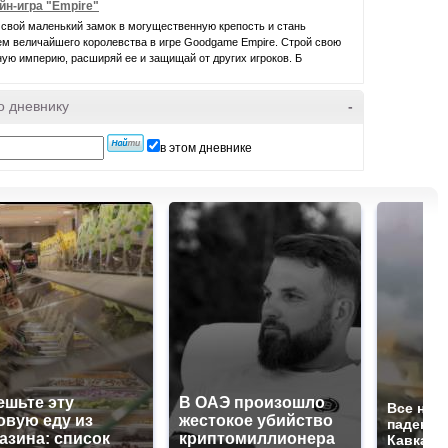
йн-игра "Empire"
свой маленький замок в могущественную крепость и стань
ем величайшего королевства в игре Goodgame Empire. Строй свою
ую империю, расширяй ее и защищай от других игроков. Б
о дневнику
-
в этом дневнике
ешьте эту
В ОАЭ произошло
Все нов
овую еду из
жестокое убийство
падению
азина: список
криптомиллионера
Кавказе: