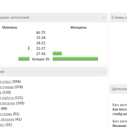
ория читателей
-
Схемы 
Мужчины
Женщины
до 15:
15-18:
18-21:
21-27:
27-35:
больше 35:
ики
-
р-класс
(556)
и руками
(378)
Цитатни
е
(133)
я работа
(121)
к вязание
(105)
Без заг
(99)
Как бесп
к схемы
(51)
слайд-шо
 вязание
(41)
Без заг
арт
(31)
Вязание 