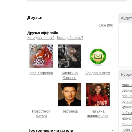
Друзья
-
Аудит
Все (90)
Друзья оффлайн
Кого давно нет?
Кого добавить?
Irina Karpenko
Алевтина
Здоровья всем
Рубр
Князева
масте
своим
разно
ручна
крючо
Новостной
Перуанка
Татьяна
сайты
листок
Филимонова
крючо
спицы
пейп-
Постоянные читатели
-