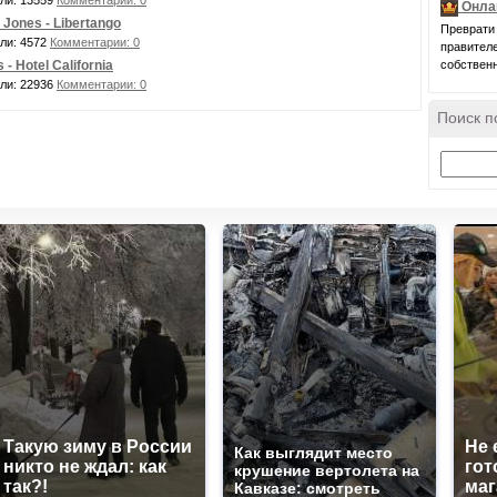
ли: 13559
Комментарии: 0
Онла
 Jones - Libertango
Преврати 
ли: 4572
Комментарии: 0
правител
 - Hotel California
собственн
ли: 22936
Комментарии: 0
Поиск п
Такую зиму в России
Не 
Как выглядит место
никто не ждал: как
гот
крушение вертолета на
так?!
маг
Кавказе: смотреть