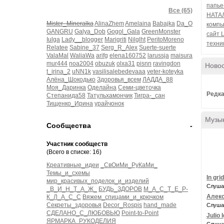
папье
Все (65)
НАТА
Mister_Mineralka
AlinaZhem
Amelaina
Babajka
Da_O
компь
GANGRU
Galya_Dob
Gogol_Gala
GreenMonster
сайт
Iulga
Lady__blogger
Marigriti
Nilglht
PeritoMoreno
техни
Relatee
Sabine_37
Serg_R_Alex
Suerte-suerte
ValaMal
WaliaWa
arifg
elena160752
larussja
maisura
mur444
noa2004
obuzuk
olxa31
pisnn
ravingdon
Ново
t_irina_2
uNN1k
vasilisalebedevaaa
veter-koteyka
Алёна_Шокодько
Здоровья_всем
ЛАДДА_88
Моя_Даринка
Оделайна
Семи-цветочка
Редка
Степанида58
Татульхамончик
Тигра-_сан
Тищенко_Ирина
урайчонок
Музы
Сообщества
-
Участник сообществ
(Всего в списке: 16)
Креативные_идеи
_СвОиМи_РуКаМи_
Темы_и_схемы
In gri
мир_красивых_поделок_и_изделий
Слуша
_В_И_Н_Т_А_Ж_
БУДЬ_ЗДОРОВ
М_А_С_Т_Е_Р-
Алекс
К_Л_А_С_С
Вяжем_спицами_и_крючком
Секреты_здоровья
Decor_Rospis
hand_made
Слуша
СДЕЛАНО_С_ЛЮБОВЬЮ
Point-to-Point
Julio 
ЯРМАРКА_РУКОДЕЛИЯ