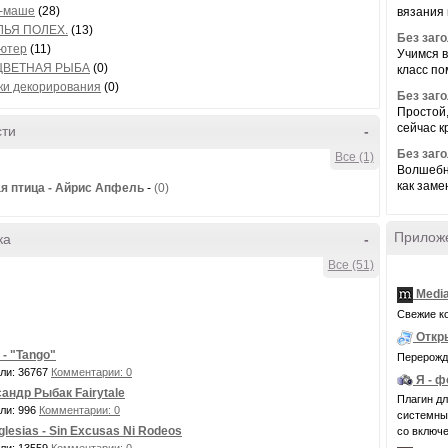
-маше
(28)
вязания 
ЛЬЯ ПОЛЕХ.
(13)
Без заг
ютер
(11)
Учимся в
 ЦВЕТНАЯ РЫБА
(0)
класс по
ки декорирования
(0)
Без заг
Простой,
сейчас кр
сти
-
Без заг
Все (1)
Волшебна
как замен
я птица - Айрис Апфель
-
(0)
Прилож
ка
-
Все (51)
Medi
Свежие к
Откр
d - "Tango"
Перерожде
ли: 36767
Комментарии: 0
Я - 
андр Рыбак Fairytale
Плагин д
ли: 996
Комментарии: 0
системные 
Iglesias - Sin Excusas Ni Rodeos
со включе