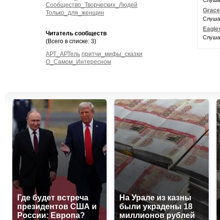
Слуша
Сообщество_Творческих_Людей
Grace
Только_для_женщин
Слуша
Eagles
Читатель сообществ
Слуша
(Всего в списке: 3)
АРТ_АРТель
притчи_мифы_сказки
О_Самом_Интересном
Где будет встреча
На Урале из казны
президентов США и
были украдены 18
России: Европа?
миллионов рублей