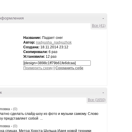
оформления
-
Все (41)
Название:
Падает снег
Автор:
nadyusha_nadyuzhok
Создана:
18.11.2014 23:12
Скопировали:
6 раз
Установили:
12 раз
Примерить схему
|
Cохранить себе
к
-
Все (1650)
оловка
-
(0)
латно сделать слайд-шоу из фото и музыки самому. Слово
у представляет собой ...
оловка
-
(0)
на спицах. Метод Хорста Шульца Идея новой техники