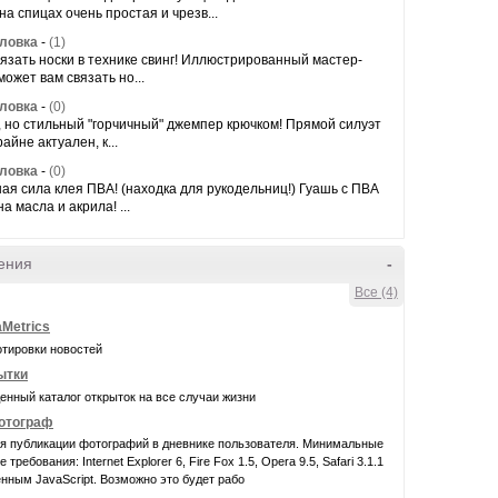
на спицах очень простая и чрезв...
оловка
-
(1)
язать носки в технике свинг! Иллюстрированный мастер-
может вам связать но...
оловка
-
(0)
 но стильный "горчичный" джемпер крючком! Прямой силуэт
айне актуален, к...
оловка
-
(0)
я сила клея ПВА! (находка для рукодельниц!) Гуашь с ПВА
а масла и акрила! ...
ения
-
Все (4)
aMetrics
отировки новостей
ытки
нный каталог открыток на все случаи жизни
фотограф
ля публикации фотографий в дневнике пользователя. Минимальные
требования: Internet Explorer 6, Fire Fox 1.5, Opera 9.5, Safari 3.1.1
нным JavaScript. Возможно это будет рабо