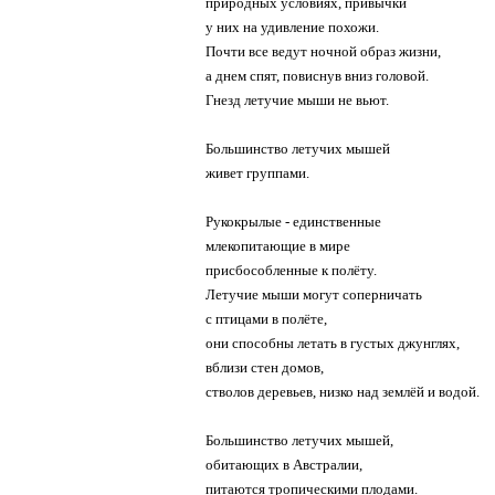
природных условиях, привычки
27.Очень большая и полная
у них на удивление похожи.
44)
28.ОБРАЗЕЦ без АДРЕСА
Почти все ведут ночной образ жизни,
скользящий вверх текст
29.Дневник LVN
а днем спят, повиснув вниз головой.
45)
Гнезд летучие мыши не вьют.
46)
скролящийся вверх текст с полезной информацией или ещё какой-то ерундой
Большинство летучих мышей
живет группами.
47)
скользящий вниз текст с такой же ерундой ))
48)
Рукокрылые - единственные
млекопитающие в мире
49)
присбособленные к полёту.
или ещё какой-то ерундой информацией текст с полезной скролящийся вниз
Летучие мыши могут соперничать
50)
с птицами в полёте,
ну и еще, если например хотите дать ссылку на что-либо /к примеру ссылку
они способны летать в густых джунглях,
51)
вблизи стен домов,
стволов деревьев, низко над землёй и водой.
52)
получается:
53)
Большинство летучих мышей,
СТИЛЬ ПЕЧАТАЮЩЕЙ МАШИНКИ
обитающих в Австралии,
54)
питаются тропическими плодами.