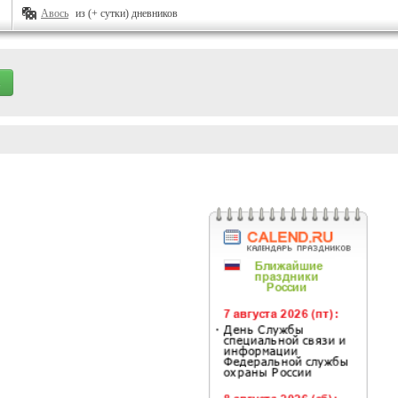
Авось
из (+ сутки) дневников