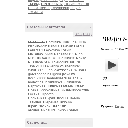
надежда_есть_надежда
О_себе_-
_Молчу
ПРО100НАТА
Птичка_Мистик
Снова_весна
Субмарина
тануля
ЭМИЛЛИ
Постоянные читатели
-
Все (1377)
ВИДЕО-
Mila111111
Dominika_Balciune
Firisa
Irishkin-dom
Kandra
Ketevan
Laticia
Четверг, 13 Мая 20
Lera7062
Leykoteya
Loskut
Ma_Atmo_Nidhi
Nadezhda55
Nigoj
PUCHKOVA
REMEUR
Rina20
Roksy
Russlana
SOZH
Serdoliks
Tat_Zu
Tina54
UTKA
Veriity
VolshebnicaS
What_can_i_do
Zvezdochka_W
atera
galkapogonina
igoda
jackdaw
larchik2000
leonarda478
milana07
27
nadezhdalin
tanushka68
tinarisha
просмотров
Бархатная_Шляпка
Галина_Клинг
Елена_Московкина
ЖизньВискусстве
Оксана_Просто
Солнечная_фея_Ксюша
Таньча
Татьяна_Шеремет
Тяпочка
Шрек_Лесной
ЭМИЛЛИ
Рубрики:
Видео
оксана_милашка_рыжик
рая-я
Статистика
-