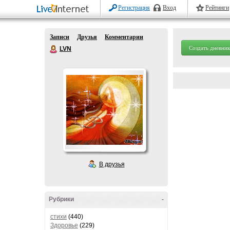
Регистрация
Вход
Рейтинги
Записи
Друзья
Комментарии
Создать дневник
LVN
В друзья
Рубрики
-
стихи
(440)
Здоровье
(229)