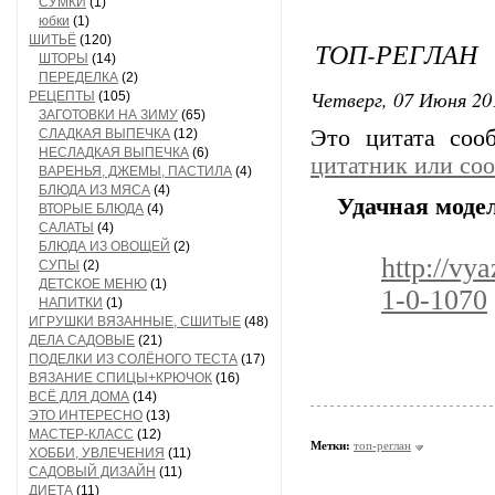
СУМКИ
(1)
юбки
(1)
ШИТЬЁ
(120)
ТОП-РЕГЛАН
ШТОРЫ
(14)
ПЕРЕДЕЛКА
(2)
Четверг, 07 Июня 20
РЕЦЕПТЫ
(105)
ЗАГОТОВКИ НА ЗИМУ
(65)
Это цитата со
СЛАДКАЯ ВЫПЕЧКА
(12)
НЕСЛАДКАЯ ВЫПЕЧКА
(6)
цитатник или со
ВАРЕНЬЯ, ДЖЕМЫ, ПАСТИЛА
(4)
БЛЮДА ИЗ МЯСА
(4)
Удачная моде
ВТОРЫЕ БЛЮДА
(4)
САЛАТЫ
(4)
БЛЮДА ИЗ ОВОЩЕЙ
(2)
http://vy
СУПЫ
(2)
ДЕТСКОЕ МЕНЮ
(1)
1-0-1070
НАПИТКИ
(1)
ИГРУШКИ ВЯЗАННЫЕ, СШИТЫЕ
(48)
ДЕЛА САДОВЫЕ
(21)
ПОДЕЛКИ ИЗ СОЛЁНОГО ТЕСТА
(17)
ВЯЗАНИЕ СПИЦЫ+КРЮЧОК
(16)
ВСЁ ДЛЯ ДОМА
(14)
ЭТО ИНТЕРЕСНО
(13)
МАСТЕР-КЛАСС
(12)
Метки:
топ-реглан
ХОББИ, УВЛЕЧЕНИЯ
(11)
САДОВЫЙ ДИЗАЙН
(11)
ДИЕТА
(11)