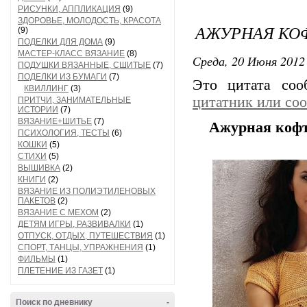
РИСУНКИ, АППЛИКАЦИЯ
(9)
ЗДОРОВЬЕ, МОЛОДОСТЬ, КРАСОТА
АЖУРНАЯ КО
(9)
ПОДЕЛКИ ДЛЯ ДОМА
(9)
МАСТЕР-КЛАСС ВЯЗАНИЕ
(8)
Среда, 20 Июня 2012 
ПОДУШКИ ВЯЗАННЫЕ, СШИТЫЕ
(7)
ПОДЕЛКИ ИЗ БУМАГИ
(7)
Это цитата со
КВИЛЛИНГ
(3)
цитатник или со
ПРИТЧИ, ЗАНИМАТЕЛЬНЫЕ
ИСТОРИИ
(7)
ВЯЗАНИЕ+ШИТЬЕ
(7)
Ажурная кофт
ПСИХОЛОГИЯ, ТЕСТЫ
(6)
КОШКИ
(5)
СТИХИ
(5)
ВЫШИВКА
(2)
КНИГИ
(2)
ВЯЗАНИЕ ИЗ ПОЛИЭТИЛЕНОВЫХ
ПАКЕТОВ
(2)
ВЯЗАНИЕ С МЕХОМ
(2)
ДЕТЯМ ИГРЫ, РАЗВИВАЛКИ
(1)
ОТПУСК, ОТДЫХ, ПУТЕШЕСТВИЯ
(1)
СПОРТ, ТАНЦЫ, УПРАЖНЕНИЯ
(1)
ФИЛЬМЫ
(1)
ПЛЕТЕНИЕ ИЗ ГАЗЕТ
(1)
Поиск по дневнику
-