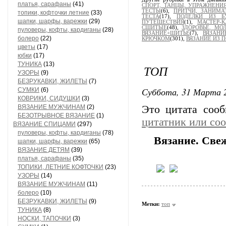
платья, сарафаны
(41)
СПОРТ, ТАНЦЫ, УПРАЖНЕНИ
ТЕСТЫ
(6),
ПРИТЧИ, ЗАНИМА
топики, кофточки летние
(33)
ТЕСТА
(17),
ПОДЕЛКИ ИЗ Б
шапки, шарфы, варежки
(29)
ПУТЕШЕСТВИЯ
(1),
МАСТЕР-
СШИТЫЕ
(48),
ЗДОРОВЬЕ, МО
пуловеры, кофты, кардиганы
(28)
ВЯЗАНИЕ+ШИТЬЕ
(7),
ВЯЗАНИ
болеро
(22)
КРЮЧКОМ
(301),
ВЯЗАНИЕ ИЗ 
цветы
(17)
юбки
(17)
ТУНИКА
(13)
ТОП
УЗОРЫ
(9)
БЕЗРУКАВКИ, ЖИЛЕТЫ
(7)
Суббота, 31 Марта 2
СУМКИ
(6)
КОВРИКИ, СИДУШКИ
(3)
ВЯЗАНИЕ МУЖЧИНАМ
(2)
Это цитата соо
БЕЗОТРЫВНОЕ ВЯЗАНИЕ
(1)
цитатник или со
ВЯЗАНИЕ СПИЦАМИ
(297)
пуловеры, кофты, кардиганы
(78)
Вязание. Свеж
шапки, шарфы, варежки
(65)
ВЯЗАНИЕ ДЕТЯМ
(39)
платья, сарафаны
(35)
ТОПИКИ, ЛЕТНИЕ КОФТОЧКИ
(23)
УЗОРЫ
(14)
ВЯЗАНИЕ МУЖЧИНАМ
(11)
болеро
(10)
БЕЗРУКАВКИ, ЖИЛЕТЫ
(9)
Метки:
топ
ТУНИКА
(8)
НОСКИ, ТАПОЧКИ
(3)