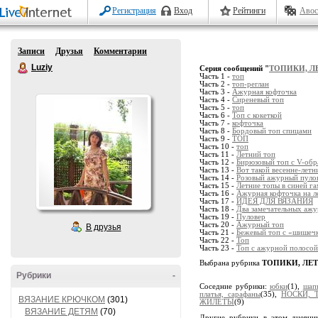
Регистрация
Вход
Рейтинги
Авос
Записи
Друзья
Комментарии
Luziy
Серия сообщений "
ТОПИКИ, Л
Часть 1 -
топ
Часть 2 -
топ-реглан
Часть 3 -
Ажурная кофточка
Часть 4 -
Сиреневый топ
Часть 5 -
топ
Часть 6 -
Топ с кокеткой
Часть 7 -
кофточка
Часть 8 -
Бордовый топ спицами
Часть 9 -
ТОП
Часть 10 -
топ
Часть 11 -
Летний топ
Часть 12 -
Бирюзовый топ с V-обр
Часть 13 -
Вот такой весенне-летн
Часть 14 -
Розовый ажурный пулове
Часть 15 -
Летние топы в синей г
Часть 16 -
Ажурная кофточка на л
Часть 17 -
ИДЕЯ ДЛЯ ВЯЗАНИЯ
Часть 18 -
Два замечательных ажу
Часть 19 -
Пуловер
Часть 20 -
Ажурный топ
В друзья
Часть 21 -
Бежевый топ с «шишеч
Часть 22 -
Топ
Часть 23 -
Топ с ажурной полосой
Выбрана рубрика
ТОПИКИ, ЛЕ
Рубрики
-
Соседние рубрики:
юбки
(1),
шап
платья, сарафаны
(35),
НОСКИ, 
ВЯЗАНИЕ КРЮЧКОМ
(301)
ЖИЛЕТЫ
(9)
ВЯЗАНИЕ ДЕТЯМ
(70)
Другие рубрики в этом дневни