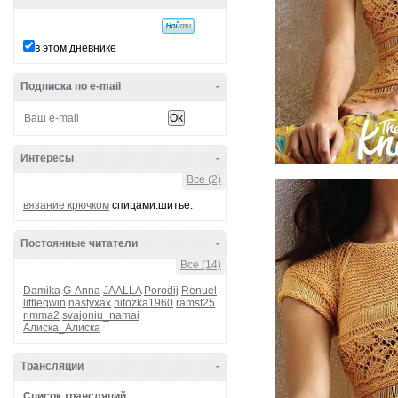
в этом дневнике
Подписка по e-mail
-
Интересы
-
Все (2)
вязание крючком
спицами.шитье.
Постоянные читатели
-
Все (14)
Damika
G-Anna
JAALLA
Porodij
Renuel
littleqwin
nastyxax
nitozka1960
ramst25
rimma2
svajoniu_namai
Алиска_Алиска
Трансляции
-
Список трансляций