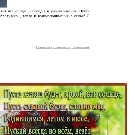
я все обиды, невзгоды и разочарования. Пусть
оброту,мир , тепло и взаимопонимания в семье! С
Ответить
С цитатой
В цитатник