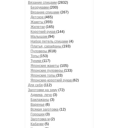
Вязание спицами
(2832)
Безрукавки
(200)
Вязание спицами
(267)
Детское
(465)
Жакеты
(355)
Жилетки
(165)
Короткий рукав
(144)
Малышам
(94)
Набор петель спицами
(4)
Платья, сарафаны
(193)
Пуловеры
(618)
Топы
(153)
Туники
(117)
Японские жакеты
(105)
Японские пуловеры
(133)
Японские топы
(33)
Японские-короткий рукав
(62)
Для себя
(112)
Заготовки на зиму
(72)
Аджика, лечо
(3)
Баклажаны
(3)
Варенье
(6)
Всякая заготовка
(12)
Горошек
(3)
Заготовка м
(2)
Кабачки
(5)