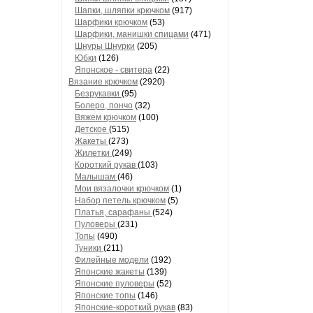
Шапки, шляпки крючком
(917)
Шарфики крючком
(53)
Шарфики, манишки спицами
(471)
Шнуры Шнурки
(205)
Юбки
(126)
Японское - свитера
(22)
Вязание крючком
(2920)
Безрукавки
(95)
Болеро, пончо
(32)
Вяжем крючком
(100)
Детское
(515)
Жакеты
(273)
Жилетки
(249)
Короткий рукав
(103)
Малышам
(46)
Мои вязалочки крючком
(1)
Набор петель крючком
(5)
Платья, сарафаны
(524)
Пуловеры
(231)
Топы
(490)
Туники
(211)
Филейные модели
(192)
Японские жакеты
(139)
Японские пуловеры
(52)
Японские топы
(146)
Японские-короткий рукав
(83)