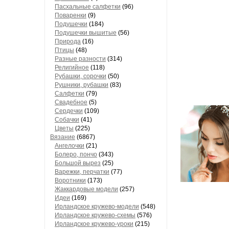
Пасхальные салфетки
(96)
Поваренки
(9)
Подушечки
(184)
Подушечки вышитые
(56)
Природа
(16)
Птицы
(48)
Разные разности
(314)
Религийное
(118)
Рубашки, сорочки
(50)
Рушники, рубашки
(83)
Салфетки
(79)
Свадебное
(5)
Сердечки
(109)
Собачки
(41)
Цветы
(225)
Вязание
(6867)
Ангелочки
(21)
Болеро, пончо
(343)
Большой вырез
(25)
Варежки, перчатки
(77)
Воротники
(173)
Жаккардовые модели
(257)
Идеи
(169)
Ирландское кружево-модели
(548)
Ирландское кружево-схемы
(576)
Ирландское кружево-уроки
(215)