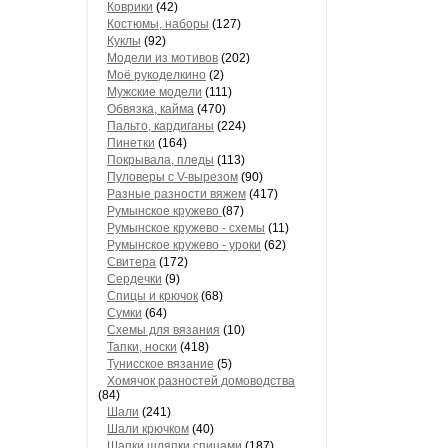
Коврики
(42)
Костюмы, наборы
(127)
Куклы
(92)
Модели из мотивов
(202)
Моё рукоделкино
(2)
Мужские модели
(111)
Обвязка, кайма
(470)
Пальто, кардиганы
(224)
Пинетки
(164)
Покрывала, пледы
(113)
Пуловеры с V-вырезом
(90)
Разные разности вяжем
(417)
Румынское кружево
(87)
Румынское кружево - схемы
(11)
Румынское кружево - уроки
(62)
Свитера
(172)
Сердечки
(9)
Спицы и крючок
(68)
Сумки
(64)
Схемы для вязания
(10)
Тапки, носки
(418)
Тунисское вязание
(5)
Хомячок разностей домоводства
(84)
Шали
(241)
Шали крючком
(40)
Шапки шляпки спицами
(187)