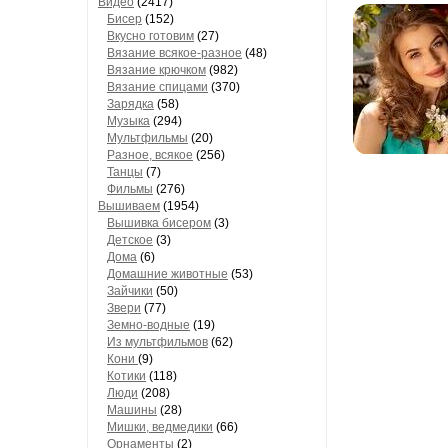
Видео
(2417)
Бисер
(152)
Вкусно готовим
(27)
Вязание всякое-разное
(48)
Вязание крючком
(982)
Вязание спицами
(370)
Зарядка
(58)
Музыка
(294)
Мультфильмы
(20)
Разное, всякое
(256)
Танцы
(7)
Фильмы
(276)
Вышиваем
(1954)
Вышивка бисером
(3)
Детское
(3)
Дома
(6)
Домашние животные
(53)
Зайчики
(50)
Звери
(77)
Земно-водные
(19)
Из мультфильмов
(62)
Кони
(9)
Котики
(118)
Люди
(208)
Машины
(28)
Мишки, ведмедики
(66)
Орнаменты
(2)