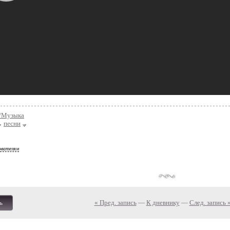
/Музыка
песни
ователям
« Пред. запись
—
К дневнику
—
След. запись 
ь