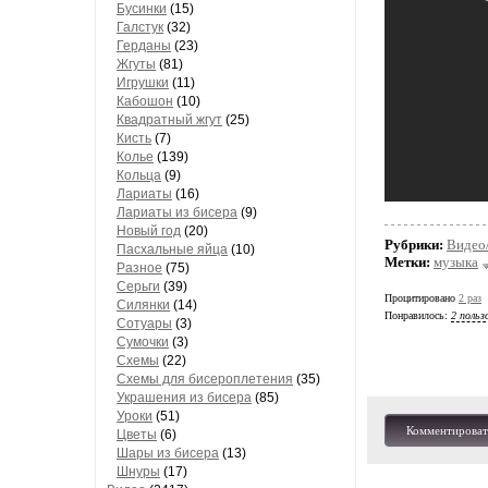
Бусинки
(15)
Галстук
(32)
Герданы
(23)
Жгуты
(81)
Игрушки
(11)
Кабошон
(10)
Квадратный жгут
(25)
Кисть
(7)
Колье
(139)
Кольца
(9)
Лариаты
(16)
Лариаты из бисера
(9)
Новый год
(20)
Рубрики:
Видео
Пасхальные яйца
(10)
Метки:
музыка
Разное
(75)
Серьги
(39)
Процитировано
2 раз
Силянки
(14)
Понравилось:
2 польз
Сотуары
(3)
Сумочки
(3)
Схемы
(22)
Схемы для бисероплетения
(35)
Украшения из бисера
(85)
Уроки
(51)
Комментироват
Цветы
(6)
Шары из бисера
(13)
Шнуры
(17)