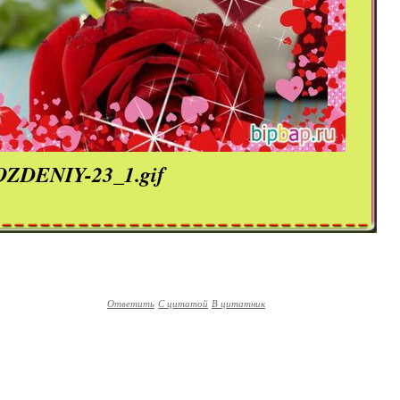
Ответить
С цитатой
В цитатник