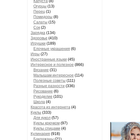
Капуста
(8)
Огурцы
(13)
Перец
(1)
Помидоры
(8)
Салаты
(15)
Сок
(2)
Зарядка
(134)
Здоровье
(410)
Игрушки
(189)
Елочные украшения
(6)
Игры
(27)
Иностранные языки
(45)
Интересное и полезное
(866)
Вязание
(31)
Малышам интересное
(114)
Полезные советы
(111)
Разные разности
(336)
Рисование
(6)
Рукоделие
(101)
Школа
(4)
Красота из интернета
(4)
Куклы
(333)
Для кукол
(57)
Куклы крючком
(97)
Куклы спицами
(4)
Кулинария
(918)
Баклажаны
(21)