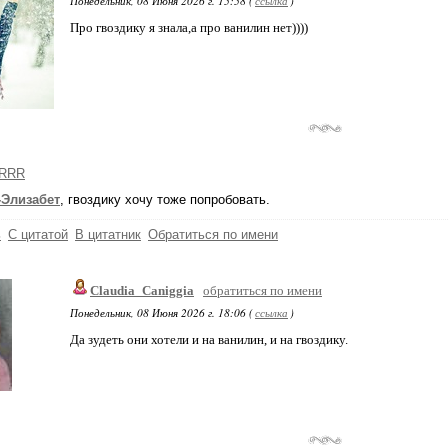
Понедельник, 08 Июня 2026 г. 15:58 (
ссылка
)
Про гвоздику я знала,а про ванилин нет))))
RRR
-Элизабет
, гвоздику хочу тоже попробовать.
ь
С цитатой
В цитатник
Обратиться по имени
Claudia_Caniggia
обратиться по имени
Понедельник, 08 Июня 2026 г. 18:06 (
ссылка
)
Да зудеть они хотели и на ванилин, и на гвоздику.