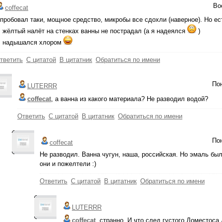
Во
coffecat
пробовал таки, мощное средство, микробы все сдохли (наверное). Но ес
. жёлтый налёт на стенках ванны не пострадал (а я надеялся
)
. надышался хлором
тветить
С цитатой
В цитатник
Обратиться по имени
Пон
LUTERRR
coffecat
, а ванна из какого материала? Не разводил водой?
Ответить
С цитатой
В цитатник
Обратиться по имени
Пон
coffecat
Не разводил. Ванна чугун, наша, российская. Но эмаль был
они и пожелтели :)
Ответить
С цитатой
В цитатник
Обратиться по имени
LUTERRR
coffecat
, странно. И что след густого Доместоса