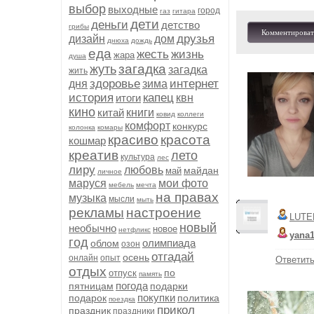
выбор
выходные
город
газ
гитара
дети
деньги
детство
грибы
Комментироват
друзья
дизайн
дом
днюха
дождь
еда
жесть
жизнь
жара
душа
загадка
жуть
загадка
жить
здоровье
интернет
дня
зима
история
капец
итоги
квн
кино
китай
книги
ковид
коллеги
комфорт
конкурс
колонка
комары
красиво
красота
кошмар
креатив
лето
культура
лес
лиру
любовь
майдан
май
личное
маруся
мои фото
мебель
мечта
на правах
музыка
мысли
мыть
рекламы
настроение
LUTE
новый
необычно
новое
нетфликс
yana1
год
олимпиада
облом
озон
отгадай
осень
онлайн
опыт
Ответит
отдых
по
отпуск
память
погода
пятницам
подарки
покупки
подарок
политика
поездка
прикол
праздник
праздники