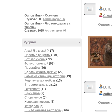
LUTE
Орлов Илья - Осенняя
Claud
Слушали: 688
Комментарии: 36
Орлов Илья - Что мне делать с
Ответит
тобою...
Слушали: 1035
Комментарии: 97
Рубрики
-
Атас! Я в шоке!
(417)
Простые рецепты
(101)
Вот это умора!
(72)
Фото с пометкой
(62)
Помогайка
(26)
Сделай своими руками
(22)
Забытые страницы истории
(19)
Родительская любовь
(13)
В тереме высоком
(12)
LUTE
Гифкопост
(11)
Вкусняшка
(9)
coffe
Спортивное
(5)
Хорошая новость
(5)
Ответит
Фотодело
(5)
ББ - банальная бытовуха
(666)