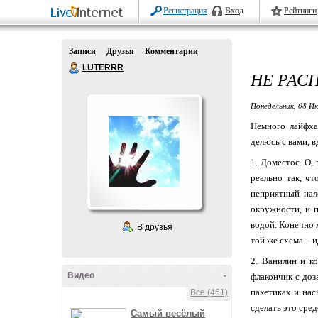
Регистрация
Вход
Рейтинги
Записи
Друзья
Комментарии
LUTERRR
НЕ РАС
Понедельник, 08 Ию
Немного лайфха
делюсь с вами, в
1. Доместос. О,
реально так, ч
неприятный нал
окружности, и п
водой. Конечно х
В друзья
той же схема – 
2. Ванилин и к
Видео
-
флакончик с доз
пакетиках и нас
Все (461)
сделать это сред
Самый весёлый