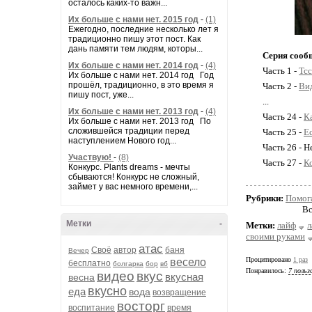
осталось каких-то важн...
Их больше с нами нет. 2015 год
-
(1)
Ежегодно, последние несколько лет я
традиционно пишу этот пост. Как
дань памяти тем людям, которы...
Серия сооб
Их больше с нами нет. 2014 год
-
(4)
Часть 1 -
Тсс
Их больше с нами нет. 2014 год Год
прошёл, традиционно, в это время я
Часть 2 -
Вид
пишу пост, уже...
...
Их больше с нами нет. 2013 год
-
(4)
Часть 24 -
К
Их больше с нами нет. 2013 год По
сложившейся традиции перед
Часть 25 -
Е
наступлением Нового год...
Часть 26 - 
Участвую!
-
(8)
Часть 27 -
К
Конкурс. Plants dreams - мечты
сбываются! Конкурс не сложный,
займет у вас немного времени,...
Рубрики:
Помог
Вс
Метки
-
Метки:
лайф
своими руками
атас
Своё
автор
баня
Вечер
Процитировано
1 раз
весело
бесплатно
болгарка
бор
вб
Понравилось:
7 польз
видео
вкус
вкусная
весна
вкусно
еда
вода
возвращение
восторг
воспитание
время