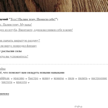
щений "
Тссс! Палим тему. Помоги себе!
":
с. Палим тему. Музыка!
ео из ютуба, Вконтакте, одноклассников себе в комп!
ак скачать закрытую раздачу?
сли вирус повредил флешку
Не распыляя силы
огда вы успокоитесь?
айка
ё, что поможет вам овладеть новыми навыками
лайфхак
красиво
быстро
ковид
комары
пила
пилить
настроение
чистота
красота
ователям