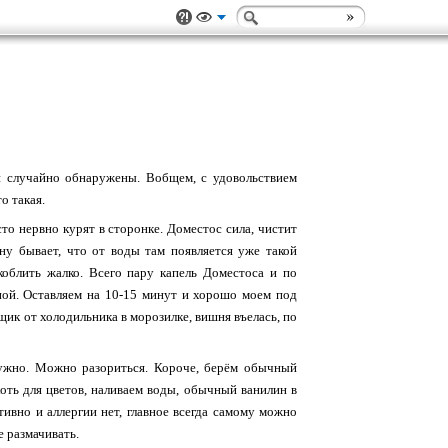
 случайно обнаружены. Вобщем, с удовольствием
о такая.
то нервно курят в сторонке. Доместос сила, чистит
ну бывает, что от воды там появляется уже такой
коблить жалко. Всего пару капель Доместоса и по
ьной. Оставляем на 10-15 минут и хорошо моем под
ящик от холодильника в морозилке, вишня въелась, по
 нужно. Можно разориться. Короче, берём обычный
хоть для цветов, наливаем воды, обычный ванилин в
тивно и аллергии нет, главное всегда самому можно
е размачивать.