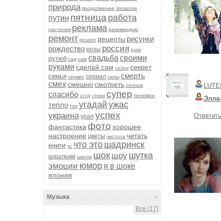
природа
продолжение
прошлое
пятница
работа
путин
реклама
растения
рекомендую
ремонт
рисунки
рецепты
рецепт
россия
рождество
розы
руки
свадьба
своими
рутюб
сад
сам
руками
сделай сам
секрет
сезон
смерть
семья
сериал
сервис
силы
смех
смешно
смотреть
LUTE
солнце
супер
спасибо
ссср
стихи
телефон
Элла
угадай
ужас
тепло
топ
успех
украина
Ответит
урал
фото
фантастика
хорошее
настроение
читать
цветы
чистота
что это
шадринск
книги
чс
шок
шутка
шоу
шашлыки
школа
юмор
эмоции
я в шоке
япония
Музыка
-
Все (17)