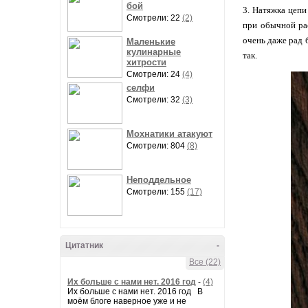
бой
3. Натяжка цепи
Смотрели: 22
(2)
при обычной рас
очень даже рад 
Маленькие
кулинарные
так.
хитрости
Смотрели: 24
(4)
селфи
Смотрели: 32
(3)
Мохнатики атакуют
Смотрели: 804
(8)
Неподдельное
Смотрели: 155
(17)
Цитатник
-
Все (22)
Их больше с нами нет. 2016 год
-
(4)
Их больше с нами нет. 2016 год В
моём блоге наверное уже и не