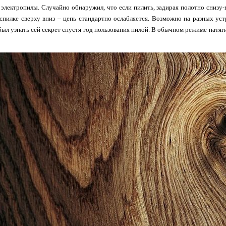
 электропилы. Случайно обнаружил, что если пилить, задирая полотно снизу-
пилке сверху вниз – цепь стандартно ослабляется. Возможно на разных устр
был узнать сей секрет спустя год пользования пилой. В обычном режиме натяг