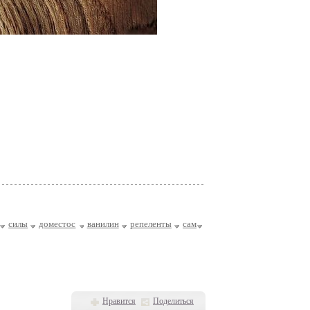
силы
доместос
ванилин
репеленты
сам
Нравится
Поделиться