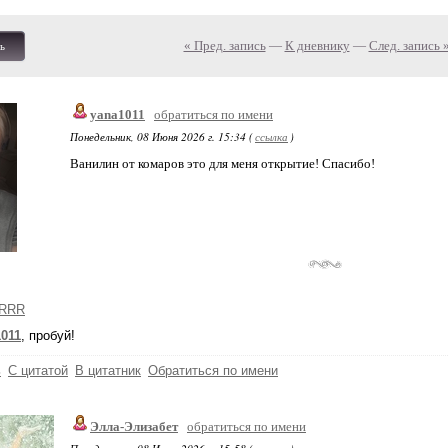
« Пред. запись
—
К дневнику
—
След. запись 
ь
yana1011
обратиться по имени
Понедельник, 08 Июня 2026 г. 15:34 (
ссылка
)
Ванилин от комаров это для меня открытие! Спасибо!
RRR
011
, пробуй!
ь
С цитатой
В цитатник
Обратиться по имени
Элла-Элизабет
обратиться по имени