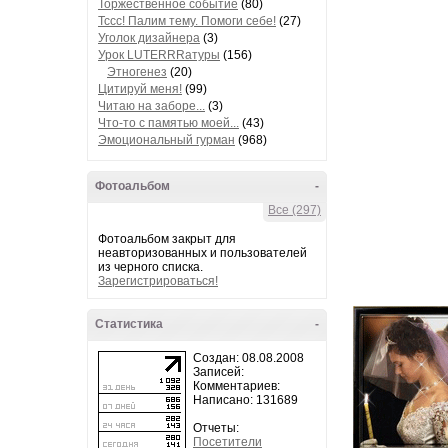
Торжественное событие
(80)
Тссс! Палим тему. Помоги себе!
(27)
Уголок дизайнера
(3)
Урок LUTERRRатуры
(156)
Этногенез
(20)
Цитируй меня!
(99)
Читаю на заборе...
(3)
Что-то с памятью моей...
(43)
Эмоциональный гурман
(968)
Фотоальбом
-
Все (297)
Фотоальбом закрыт для
неавторизованных и пользователей
из черного списка.
Зарегистрироваться!
Статистика
-
Создан: 08.08.2008
Записей:
Комментариев:
Написано: 131689
Отчеты:
Посетители