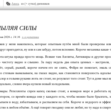
Авось
из (+ сутки) дневников
ПЫЛЯЯ СИЛЫ
ня 2026 г. 14:36
+ в цитатник
ков у меня накопилось, которые опытным путём мной были проверены или
друг пригодится, ну или я сам забуду, потом вспомню. Короче механика какая- т
 эта штука правда просто мощь. Всякие там Азелиты, Антижиры и другие прос
то чистоту видно и слышно. За пару недель два опыта ценных – кастрюля, 
ёт, серый, рыжий, короче ничем его не снять, Фейри не помогает, эмаль с
о стенкам вымазываем, на глазах видно, как становится поверхность идеал
лор и голыми руками лезть не стоит, но результат того стоит. Тут в доме мыл 
идеально, словно вчера купили новый холодильник.
омары. Репелленты спреи капец сколько стоят, а комаров море и работать
атором, со времён ковида они у каждого есть, чтобы можно было брызгать, 
ыпаем в воду, взбалтываем, и распыляем на себя. Короче и недорого и эффек
ство в любом объёме. А ещё говорят гвоздику они не любят, но ту надо в спирт