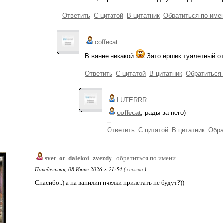
Ответить
С цитатой
В цитатник
Обратиться по име
coffecat
В ванне никакой
Зато ёршик туалетный отб
Ответить
С цитатой
В цитатник
Обратиться
LUTERRR
coffecat
, рады за него)
Ответить
С цитатой
В цитатник
Обра
svet_ot_dalekoi_zvezdy
обратиться по имени
Понедельник, 08 Июня 2026 г. 21:54 (
ссылка
)
Спасибо..) а на ванилин пчелки прилетать не будут?))