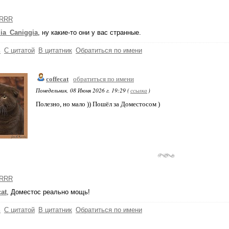
RRR
ia_Caniggia
, ну какие-то они у вас странные.
ь
С цитатой
В цитатник
Обратиться по имени
coffecat
обратиться по имени
Понедельник, 08 Июня 2026 г. 19:29 (
ссылка
)
Полезно, но мало )) Пошёл за Доместосом )
RRR
cat
, Доместос реально мощь!
ь
С цитатой
В цитатник
Обратиться по имени