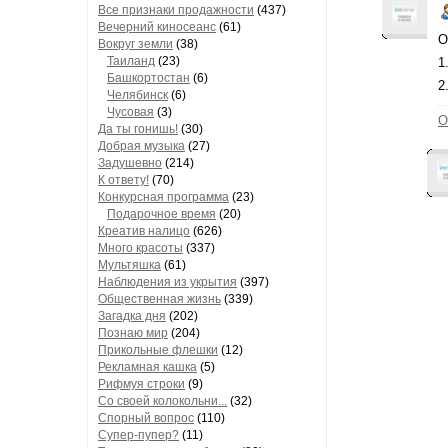
Все признаки продажности
(437)
Вечерний киносеанс
(61)
О
Вокруг земли
(38)
Таиланд
(23)
1
Башкортостан
(6)
2
Челябинск
(6)
Чусовая
(3)
О
Да ты гонишь!
(30)
Добрая музыка
(27)
Задушевно
(214)
К ответу!
(70)
Конкурсная программа
(23)
Подарочное время
(20)
Креатив налицо
(626)
Много красоты
(337)
Мультяшка
(61)
Наблюдения из укрытия
(397)
Общественная жизнь
(339)
Загадка дня
(202)
Познаю мир
(204)
Прикольные флешки
(12)
Рекламная кашка
(5)
Рифмуя строки
(9)
Со своей колокольни...
(32)
Спорный вопрос
(110)
Супер-пупер?
(11)