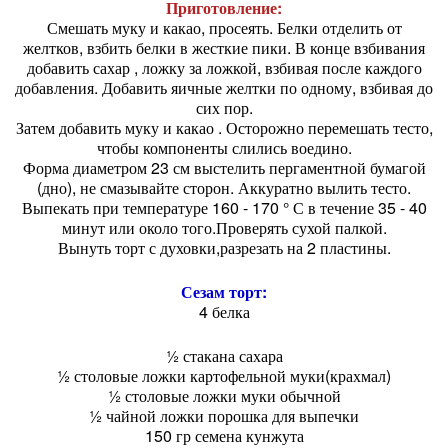
Приготовление:
Смешать муку и какао, просеять. Белки отделить от
желтков, взбить белки в жесткие пики. В конце взбивания
добавить сахар , ложку за ложкой, взбивая после каждого
добавления. Добавить яичные желтки по одному, взбивая до
сих пор.
Затем добавить муку и какао . Осторожно перемешать тесто,
чтобы компоненты слились воедино.
Форма диаметром 23 см выстелить пергаментной бумагой
(дно), не смазывайте сторон. Аккуратно вылить тесто.
Выпекать при температуре 160 - 170 ° С в течение 35 - 40
минут или около того.Проверять сухой палкой.
Вынуть торт с духовки,разрезать на 2 пластины.
Сезам торт:
4 белка
½ стакана сахара
½ столовые ложки картофельной муки(крахмал)
½ столовые ложки муки обычной
½ чайной ложки порошка для выпечки
150 гр семена кунжута