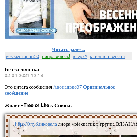
Читать далее...
комментарии: 0
понравилось!
вверх^
к полной версии
Без заголовка
02-04-2021 12:18
Это цитата сообщения
Авонаивка37
Оригинальное
сообщение
Жилет «Tree of Life». Спицы.
http://Опубликовала
лиора мой светик в группе ВЯ