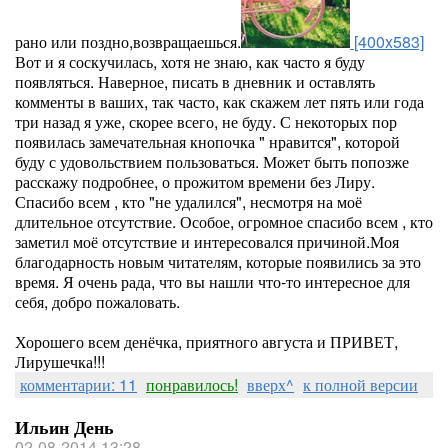
рано или поздно,возвращаешься.
[400x583]
Вот и я соскучилась, хотя не знаю, как часто я буду
появляться. Наверное, писать в дневник и оставлять
комменты в ваших, так часто, как скажем лет пять или года
три назад я уже, скорее всего, не буду. С некоторых пор
появилась замечательная кнопочка " нравится", которой
буду с удовольствием пользоваться. Может быть попозже
расскажу подробнее, о прожитом времени без Лиру.
Спасибо всем , кто "не удалился", несмотря на моё
длительное отсутствие. Особое, огромное спасибо всем , кто
заметил моё отсутствие и интересовался причиной.Моя
благодарность новым читателям, которые появились за это
время. Я очень рада, что вы нашли что-то интересное для
себя, добро пожаловать.
Хорошего всем денёчка, приятного августа и ПРИВЕТ,
Лирушечка!!!
комментарии: 11
понравилось!
вверх^
к полной версии
Ильин День
02-08-2014 13:28