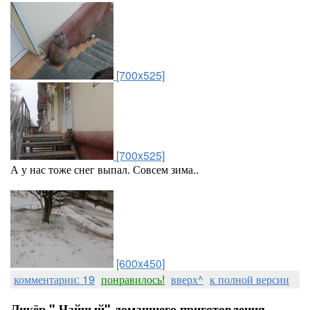
[700x525]
[700x525]
А у нас тоже снег выпал. Совсем зима..
[600x450]
комментарии: 19
понравилось!
вверх^
к полной версии
Ликёр " Чайный" ломашнего приготовления.