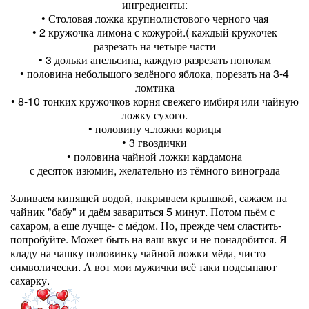
ингредиенты:
• Столовая ложка крупнолистового черного чая
• 2 кружочка лимона с кожурой.( каждый кружочек
разрезать на четыре части
• 3 дольки апельсина, каждую разрезать пополам
• половина небольшого зелёного яблока, порезать на 3-4
ломтика
• 8-10 тонких кружочков корня свежего имбиря или чайную
ложку сухого.
• половину ч.ложки корицы
• 3 гвоздички
• половина чайной ложки кардамона
с десяток изюмин, желательно из тёмного винограда
Заливаем кипящей водой, накрываем крышкой, сажаем на
чайник "бабу" и даём завариться 5 минут. Потом пьём с
сахаром, а еще лучще- с мёдом. Но, прежде чем сластить-
попробуйте. Может быть на ваш вкус и не понадобится. Я
кладу на чашку половинку чайной ложки мёда, чисто
символически. А вот мои мужички всё таки подсыпают
сахарку.