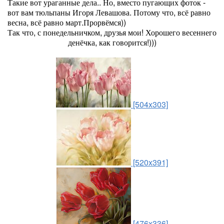
Такие вот ураганные дела.. Но, вместо пугающих фоток -
вот вам тюльпаны Игоря Левашова. Потому что, всё равно
весна, всё равно март.Прорвёмся))
Так что, с понедельничком, друзья мои! Хорошего весеннего
денёчка, как говорится!)))
[504x303]
[520x391]
[476x336]