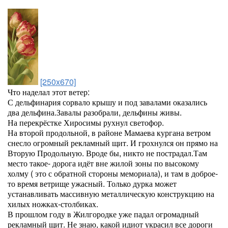
[250x670]
Что наделал этот ветер:
С дельфинария сорвало крышу и под завалами оказались
два дельфина.Завалы разобрали, дельфины живы.
На перекрёстке Хиросимы рухнул светофор.
На второй продольной, в районе Мамаева кургана ветром
снесло огромный рекламный щит. И грохнулся он прямо на
Вторую Продольную. Вроде бы, никто не пострадал.Там
место такое- дорога идёт вне жилой зоны по высокому
холму ( это с обратной стороны мемориала), и там в доброе-
то время ветрище ужасный. Только дурка может
устанавливать массивную металлическую конструкцию на
хилых ножках-столбиках.
В прошлом году в Жилгородке уже падал огромадный
рекламный щит. Не знаю, какой идиот украсил все дороги