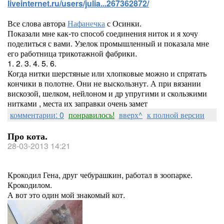
liveinternet.ru/users/julia...267362872/
Все слова автора
Нафанечка
с Осинки.
Показали мне как-то способ соединения ниток и я хочу
поделиться с вами. Узелок промышленный и показала мне
его работница трикотажной фабрики.
1. 2. 3. 4. 5. 6.
Когда нитки шерстяные или хлопковые можно и спрятать
кончики в полотне. Они не выскользнут. А при вязании
вискозой, шелком, нейлоном и др упругими и скользкими
нитками , места их заправки очень замет
комментарии: 0
понравилось!
вверх^
к полной версии
Про кота.
28-03-2013 14:21
Крокодил Гена, друг чебурашкин, работал в зоопарке.
Крокодилом.
А вот это один мой знакомый кот.