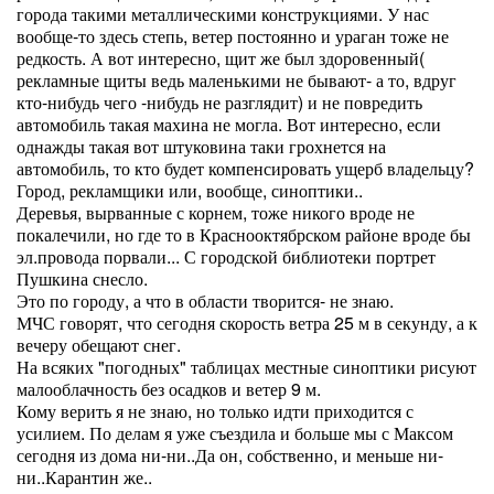
города такими металлическими конструкциями. У нас
вообще-то здесь степь, ветер постоянно и ураган тоже не
редкость. А вот интересно, щит же был здоровенный(
рекламные щиты ведь маленькими не бывают- а то, вдруг
кто-нибудь чего -нибудь не разглядит) и не повредить
автомобиль такая махина не могла. Вот интересно, если
однажды такая вот штуковина таки грохнется на
автомобиль, то кто будет компенсировать ущерб владельцу?
Город, рекламщики или, вообще, синоптики..
Деревья, вырванные с корнем, тоже никого вроде не
покалечили, но где то в Краснооктябрском районе вроде бы
эл.провода порвали... С городской библиотеки портрет
Пушкина снесло.
Это по городу, а что в области творится- не знаю.
МЧС говорят, что сегодня скорость ветра 25 м в секунду, а к
вечеру обещают снег.
На всяких "погодных" таблицах местные синоптики рисуют
малооблачность без осадков и ветер 9 м.
Кому верить я не знаю, но только идти приходится с
усилием. По делам я уже съездила и больше мы с Максом
сегодня из дома ни-ни..Да он, собственно, и меньше ни-
ни..Карантин же..