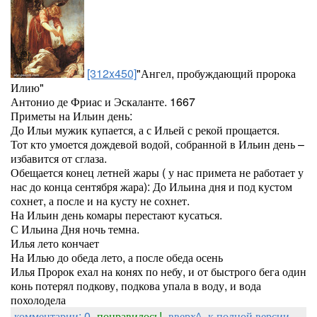
[312x450]
"Ангел, пробуждающий пророка
Илию"
Антонио де Фриас и Эскаланте. 1667
Приметы на Ильин день:
До Ильи мужик купается, а с Ильей с рекой прощается.
Тот кто умоется дождевой водой, собранной в Ильин день –
избавится от сглаза.
Обещается конец летней жары ( у нас примета не работает у
нас до конца сентября жара): До Ильина дня и под кустом
сохнет, а после и на кусту не сохнет.
На Ильин день комары перестают кусаться.
С Ильина Дня ночь темна.
Илья лето кончает
На Илью до обеда лето, а после обеда осень
Илья Пророк ехал на конях по небу, и от быстрого бега один
конь потерял подкову, подкова упала в воду, и вода
похолодела
комментарии: 0
понравилось!
вверх^
к полной версии