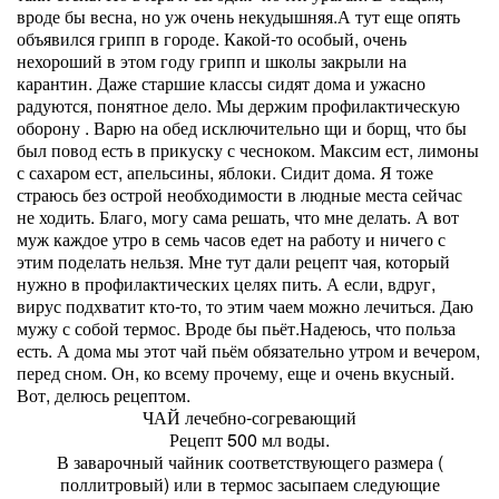
вроде бы весна, но уж очень некудышняя.А тут еще опять
объявился грипп в городе. Какой-то особый, очень
нехороший в этом году грипп и школы закрыли на
карантин. Даже старшие классы сидят дома и ужасно
радуются, понятное дело. Мы держим профилактическую
оборону . Варю на обед исключительно щи и борщ, что бы
был повод есть в прикуску с чесноком. Максим ест, лимоны
с сахаром ест, апельсины, яблоки. Сидит дома. Я тоже
страюсь без острой необходимости в людные места сейчас
не ходить. Благо, могу сама решать, что мне делать. А вот
муж каждое утро в семь часов едет на работу и ничего с
этим поделать нельзя. Мне тут дали рецепт чая, который
нужно в профилактических целях пить. А если, вдруг,
вирус подхватит кто-то, то этим чаем можно лечиться. Даю
мужу с собой термос. Вроде бы пьёт.Надеюсь, что польза
есть. А дома мы этот чай пьём обязательно утром и вечером,
перед сном. Он, ко всему прочему, еще и очень вкусный.
Вот, делюсь рецептом.
ЧАЙ лечебно-согревающий
Рецепт 500 мл воды.
В заварочный чайник соответствующего размера (
поллитровый) или в термос засыпаем следующие