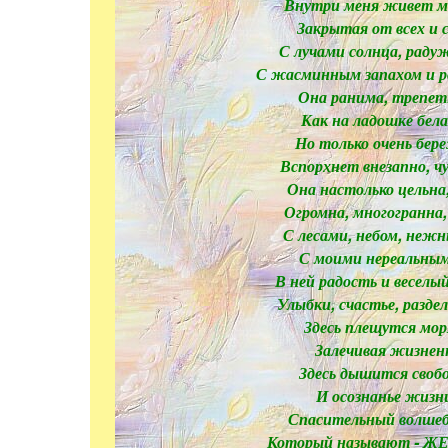
Внутри меня живет мо
Закрытая от всех и 
С лучами солнца, раду
С жасминным запахом и ро
Она ранима, трепетн
Как на ладошке белая
Но только очень бер
Вспорхнет внезапно, чув
Она настолько цельна,
Огромна, многогранна,
С лесами, небом, неж
С моими нереальным
В ней радость и веселы
Улыбки, счастье, разделе
Здесь плещутся мор
Залечивая жизнен
Здесь дышится свобо
И осознанье жизни
Спасительный волшеб
Который называют -