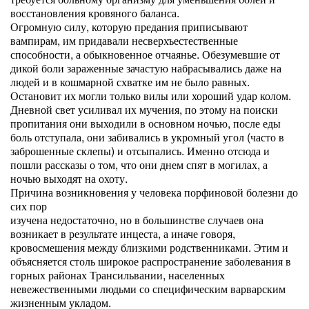
восстановления кровяного баланса.
Огромную силу, которую предания приписывают
вампирам, им придавали несверхъестественные
способности, а обыкновенное отчаянье. Обезумевшие от
дикой боли зараженные зачастую набрасывались даже на
людей и в кошмарной схватке им не было равных.
Остановит их могли только вилы или хороший удар колом.
Дневной свет усиливал их мучения, по этому на поиски
пропитания они выходили в основном ночью, после еды
боль отступала, они забивались в укромный угол (часто в
заброшенные склепы) и отсыпались. Именно отсюда и
пошли рассказы о том, что они днем спят в могилах, а
ночью выходят на охоту.
Причина возникновения у человека порфиновой болезни до
сих пор
изучена недостаточно, но в большинстве случаев она
возникает в результате инцеста, а иначе говоря,
кровосмешения между близкими родственниками. Этим и
объясняется столь широкое распространение заболевания в
горных районах Трансильвании, населенных
невежественными людьми со специфическим варварским
жизненным укладом.