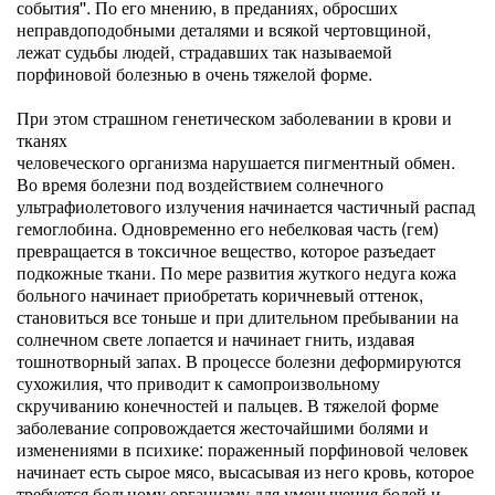
события''. По его мнению, в преданиях, обросших
неправдоподобными деталями и всякой чертовщиной,
лежат судьбы людей, страдавших так называемой
порфиновой болезнью в очень тяжелой форме.
При этом страшном генетическом заболевании в крови и
тканях
человеческого организма нарушается пигментный обмен.
Во время болезни под воздействием солнечного
ультрафиолетового излучения начинается частичный распад
гемоглобина. Одновременно его небелковая часть (гем)
превращается в токсичное вещество, которое разъедает
подкожные ткани. По мере развития жуткого недуга кожа
больного начинает приобретать коричневый оттенок,
становиться все тоньше и при длительном пребывании на
солнечном свете лопается и начинает гнить, издавая
тошнотворный запах. В процессе болезни деформируются
сухожилия, что приводит к самопроизвольному
скручиванию конечностей и пальцев. В тяжелой форме
заболевание сопровождается жесточайшими болями и
изменениями в психике: пораженный порфиновой человек
начинает есть сырое мясо, высасывая из него кровь, которое
требуется больному организму для уменьшения болей и