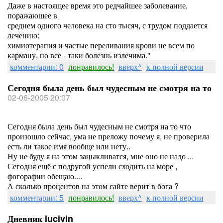
Даже в настоящее время это редчайшее заболевание,
поражающее в
среднем одного человека на сто тысяч, с трудом поддается
лечению:
химиотерапия и частые переливания крови не всем по
карману, но все - таки болезнь излечима."
комментарии: 0
понравилось!
вверх^
к полной версии
Сегодня была день был чудесным не смотря на то
02-06-2005 20:07
Сегодня была день был чудесным не смотря на то что
произошло сейчас, ума не преложу почему я, не проверила
есть ли такое имя вообще или нету..
Ну не буду я на этом зацыкливатся, мне оно не надо ...
Сегодня ещё с подругой успели сходить на море ,
фогорафии обещаю....
А сколько процентов на этом сайте верит в бога ?
комментарии: 5
понравилось!
вверх^
к полной версии
Дневник lucivin