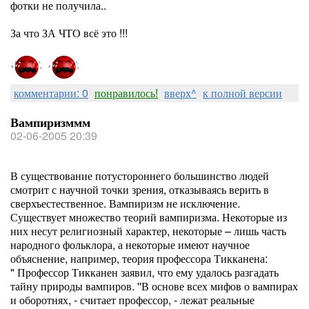
фотки не получила..
За что ЗА ЧТО всё это !!!
комментарии: 0
понравилось!
вверх^
к полной версии
Вампиризммм
02-06-2005 20:39
В существование потустороннего большинство людей
смотрит с научной точки зрения, отказываясь верить в
сверхъестественное. Вампиризм не исключение.
Существует множество теорий вампиризма. Некоторые из
них несут религиозный характер, некоторые – лишь часть
народного фольклора, а некоторые имеют научное
объяснение, например, теория профессора Тикканена:
" Профессор Тикканен заявил, что ему удалось разгадать
тайну природы вампиров. ''В основе всех мифов о вампирах
и оборотнях, - считает профессор, - лежат реальные