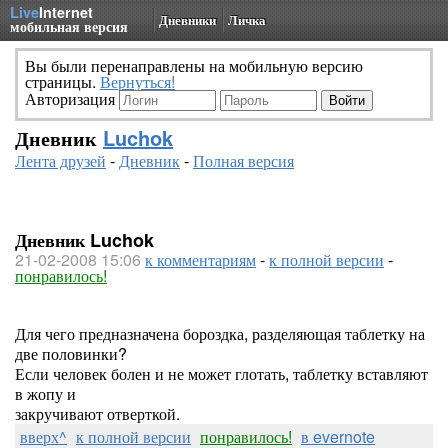
Live
Internet
Дневники
Личка
мобильная версия
Вы были перенаправлены на мобильную версию
страницы.
Вернуться!
Авторизация
Дневник
Luchok
Лента друзей
-
Дневник
-
Полная версия
Дневник Luchok
21-02-2008 15:06
к комментариям
-
к полной версии
-
понравилось!
Для чего предназначена бороздка, разделяющая таблетку на
две половинки?
Если человек болен и не может глотать, таблетку вставляют
в жопу и
закручивают отверткой.
вверх^
к полной версии
понравилось!
в evernote