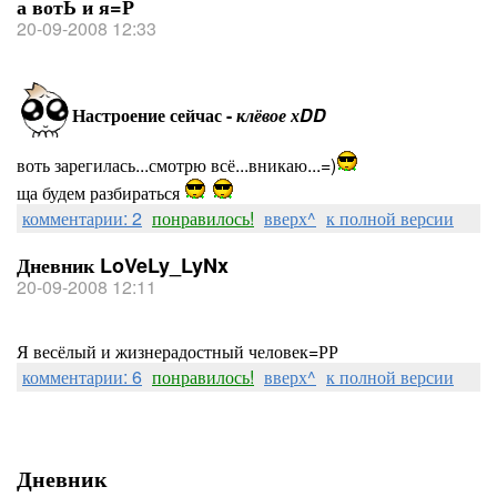
а вотЬ и я=Р
20-09-2008 12:33
Настроение сейчас -
клёвое хDD
воть зарегилась...смотрю всё...вникаю...=)
ща будем разбираться
комментарии: 2
понравилось!
вверх^
к полной версии
Дневник LoVeLy_LyNx
20-09-2008 12:11
Я весёлый и жизнерадостный человек=РР
комментарии: 6
понравилось!
вверх^
к полной версии
Дневник