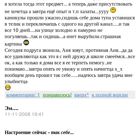
я хотела тогда этот предмет... а теперь даже присутствовать
не хочетца а завтра ещё опыт и т.п халаты...уууу
каникулы прошли ужасно,сидишь себе дома тупа уставишся
в телик и переключаешь с одного на другой канал.....и так
все 10 дней....на улице холодно и памурно не
погуляешь...так и сидишь...а инет вырубили.страшная
картина
Сегодня подруга звонила, Аня зовут, противная Аня...да да
все удивляютца как это я с ней дружу,в школе смееёмся...все
ок, а как только я дома все я ее терпеть немогу..не
понимаю...завтра опять ее увижу и опять начнетца х_х
вообщем день прошел так себе......надеюсь завтра удача мне
улыбнетца
комментарии: 1
понравилось!
вверх^
к полной версии
Эм....
11-11-2008 19:41
Настроение сейчас -
так себе...