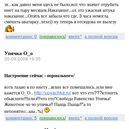
эх...как давно меня здесь не было,вот что значит отрубить
инет на пару месяцев.Наказание...ох это ужасная штука
наказание...Опять все забыла что где, 3 часа немогла
сменить аватарку..хехе)) ну теперь я отсюдова не вылезу
комментарии: 0
понравилось!
вверх^
к полной версии
Упячка О_о
20-09-2008 19:35
Настроение сейчас -
нормальное=/
воть лазаю я по инету...млин все помешались..или мне
кажется О_О..
http://upyachka.ru/
вот что ето???ктонить
обьясните!!!плиз!!!что ето"Свобода Равенство Упячка!
Животное чо чо упячка!! Пыщь Пыщь!!"а то
непонятно...ыы..%)
комментарии: 5
понравилось!
вверх^
к полной версии