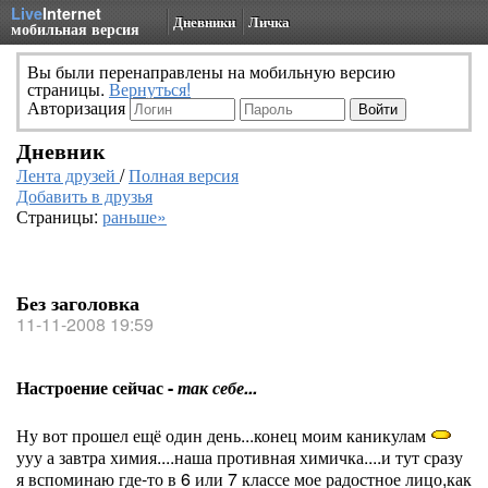
Live
Internet
Дневники
Личка
мобильная версия
Вы были перенаправлены на мобильную версию
страницы.
Вернуться!
Авторизация
Дневник
Лента друзей
/
Полная версия
Добавить в друзья
Страницы:
раньше»
Без заголовка
11-11-2008 19:59
Настроение сейчас -
так себе...
Ну вот прошел ещё один день...конец моим каникулам
ууу а завтра химия....наша противная химичка....и тут сразу
я вспоминаю где-то в 6 или 7 классе мое радостное лицо,как