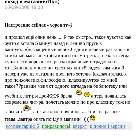
поход в магазинчИк=)
20-09-2008 18:38
Настроение сейчас -
хорошее=)
и прошол ещё один день....=Р так быстро...такое чувство как
будто я встала 5 минут назад и лениво прусь в
ванную...=)насыщенный денёк.Седня в первый раз зашла в
книжный магазин чтобы книги посмотреть..а не как всегда
купить ети дорогие открытки,красивые тетрадочки и
т.п..Блин как много интересных книг!!!сидела там часа 3
наверн,уже из магазина прогнать хотели=)ех..зачиталась я
про психологию,философию...классику,чтож со мной
такое??раньше меня от одного взгляда на библиотеку или
учебник лит-ры дроЖЖЖ брала
а терь появилась
современая лит-ра..почетать можно но про классику тож не
забывать
сток авторов появилось....книг на разные
темы...завтра опять пойду в магазин=))))
комментарии: 5
понравилось!
вверх^
к полной версии