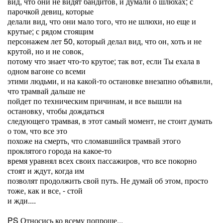
вид, что они не видят бандитов, и думали о шлюхах; с
парочкой девиц, которые
делали вид, что они мало того, что не шлюхи, но еще и
крутые; с рядом стоящим
персонажем лет 50, который делал вид, что он, хоть и не
крутой, но и не совок,
потому что знает что-то крутое; так вот, если Ты ехала в
одном вагоне со всеми
этими людьми, и на какой-то остановке внезапно объявили,
что трамвай дальше не
пойдет по техническим причинам, и все вышли на
остановку, чтобы дождаться
следующего трамвая, в этот самый момент, не стоит думать
о том, что все это
похоже на смерть, что сломавшийся трамвай этого
проклятого города на какое-то
время уравнял всех своих пассажиров, что все покорно
стоят и ждут, когда им
позволят продолжить свой путь. Не думай об этом, просто
тоже, как и все, - стой
и жди....
PS Относись ко всему попроще...