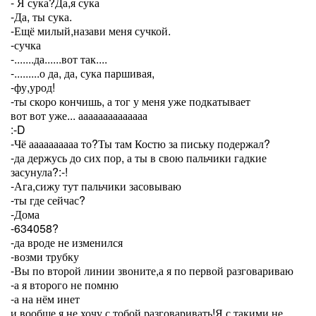
- Я сука?Да,я сука
-Да, ты сука.
-Ещё милый,назави меня сучкой.
-сучка
-.......да......вот так....
-.........о да, да, сука паршивая,
-фу,урод!
-ты скоро кончишь, а тог у меня уже подкатывает
вот вот уже... аааааааааааааа
:-D
-Чё аааааааааа то?Ты там Костю за письку подержал?
-да держусь до сих пор, а ты в свою пальчики гадкие
засунула?:-!
-Ага,сижу тут пальчики засовываю
-ты где сейчас?
-Дома
-634058?
-да вроде не изменился
-возми трубку
-Вы по второй линии звоните,а я по первой разговариваю
-а я второго не помню
-а на нём инет
и вообще,я не хочу с тобой разговаривать!Я с такими не