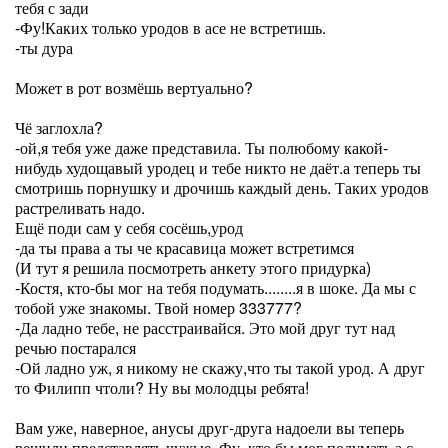
тебя с зади
-Фу!Каких только уродов в асе не встретишь.
-ты дура
Может в рот возмёшь вертуально?
Чё заглохла?
-ой,я тебя уже даже представила. Ты полюбому какой-
нибудь худощавый уродец и тебе никто не даёт.а теперь ты
смотришь порнушку и дрочишь каждый день. Таких уродов
растреливать надо.
Ещё поди сам у себя сосёшь,урод
-да ты права а ты че красавица может встретимся
(И тут я решила посмотреть анкету этого придурка)
-Костя, кто-бы мог на тебя подумать........я в шоке. Да мы с
тобой уже знакомы. Твой номер 333777?
-Да ладно тебе, не расстраивайся. Это мой друг тут над
речью постарался
-Ой ладно уж, я никому не скажу,что ты такой урод. А друг
то Филипп чтоли? Ну вы молодцы ребята!
Вам уже, наверное, анусы друг-друга надоели вы теперь
решили представлять чужые. Фу, кто бы мог подумать,а с