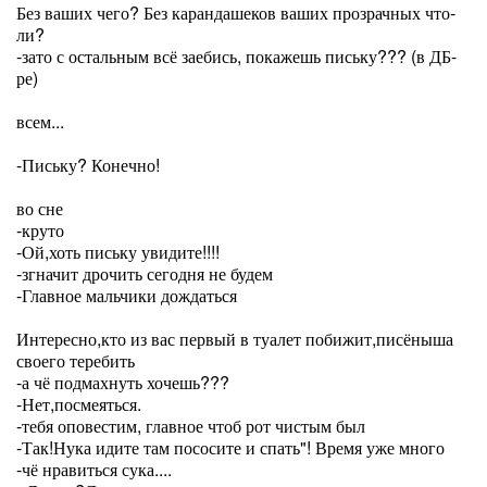
Без ваших чего? Без карандашеков ваших прозрачных что-
ли?
-зато с остальным всё заебись, покажешь письку??? (в ДБ-
ре)
всем...
-Письку? Конечно!
во сне
-круто
-Ой,хоть письку увидите!!!!
-згначит дрочить сегодня не будем
-Главное мальчики дождаться
Интересно,кто из вас первый в туалет побижит,писёныша
своего теребить
-а чё подмахнуть хочешь???
-Нет,посмеяться.
-тебя оповестим, главное чтоб рот чистым был
-Так!Нука идите там пососите и спать"! Время уже много
-чё нравиться сука....