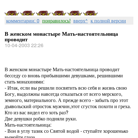
комментарии: 0
понравилось!
вверх^
к полной версии
В женском монастыре Мать-настоятельница
проводит
10-04-2003 22:26
В женском монастыре Мать-настоятельница проводит
бесседу со вновь прибывшими девушками, решившими
стать монахинями:
- Итак, если вы решили посвятить всю себя и жизнь свою
Богу, выдолжны навсегда отказаться от всего мерского,
земного, материального. А прежде всего - забыть про этот
дъявольский отросток мужчин,этот сгусток похоти и греха.
Кто из вас видел его хоть раз?
Две девушки робко подняли руки.
Мать-настоятельница:
- Вон в углу тазик со Святой водой - ступайте хорошенько
вымойте глаза...