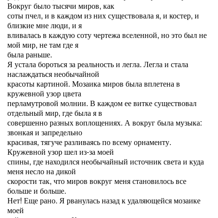
Вокруг было тысячи миров, как
соты пчел, и в каждом из них существовала я, и костер, и
близкие мне люди, и я
вливалась в каждую соту чертежа вселенной, но это был не
мой мир, не там где я
была раньше.
Я устала бороться за реальность и легла. Легла и стала
наслаждаться необычайной
красоты картиной. Мозаика миров была вплетена в
кружевной узор цвета
перламутровой молнии. В каждом ее витке существовал
отдельный мир, где была я в
совершенно разных воплощениях. А вокруг была музыка:
звонкая и запредельно
красивая, тягуче разливаясь по всему орнаменту.
Кружевной узор шел из-за моей
спины, где находился необычайный источник света и куда
меня несло на дикой
скорости так, что миров вокруг меня становилось все
больше и больше.
Нет! Еще рано. Я рванулась назад к удаляющейся мозаике
моей