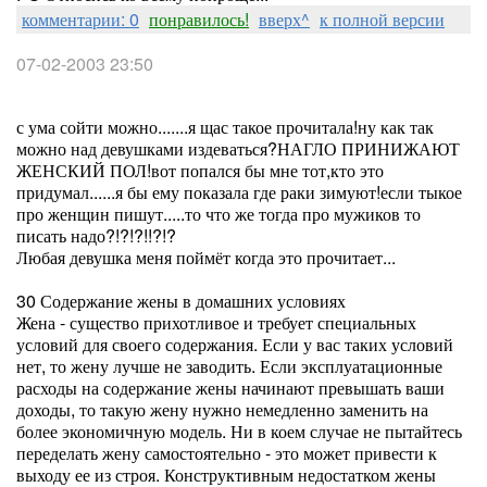
комментарии: 0
понравилось!
вверх^
к полной версии
07-02-2003 23:50
с ума сойти можно.......я щас такое прочитала!ну как так
можно над девушками издеваться?НАГЛО ПРИНИЖАЮТ
ЖЕНСКИЙ ПОЛ!вот попался бы мне тот,кто это
придумал......я бы ему показала где раки зимуют!если тыкое
про женщин пишут.....то что же тогда про мужиков то
писать надо?!?!?!!?!?
Любая девушка меня поймёт когда это прочитает...
30 Содержание жены в домашних условиях
Жена - существо прихотливое и требует специальных
условий для своего содержания. Если у вас таких условий
нет, то жену лучше не заводить. Если эксплуатационные
расходы на содержание жены начинают превышать ваши
доходы, то такую жену нужно немедленно заменить на
более экономичную модель. Ни в коем случае не пытайтесь
переделать жену самостоятельно - это может привести к
выходу ее из строя. Конструктивным недостатком жены