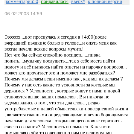
комментарии: 0
понравилось!
вверх^
к полной версии
06-02-2003 14:59
Ээээээх....вот проснулась я сегодня в 14:00(после
вчерашней пьянки)с болью в голове...и опять меня как
всегда начали всякие вопросы мучить!
Нет что бы сейчас спокойно посидеть.....пивка
попить....музычку послушать....так я себе места найти
немогу и всё пытаюсь найти ответы на парочку вопросов...
может кто прочитает это и поможет мне разобраться?
Почему мы делаем вещи именно так , как мы их делаем ?
Почему у нас есть какие то условности за которые мы
держимся ? Условности , которые живут с нами и порой
становятся выше наших помыслов . Вы никогда не
задумывались о том , что эти два слова , редко
употребляемые в нашей обывательски-повседневной жизни
, являются главными определяющими и вечно борющимися
началами для человека , открывающего новые горизонты
своего сознания? Условность и помысел. Как часто
помышляя о чём то совершенно нам не ведомом ,мы