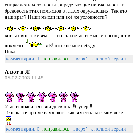
упираемся в условности ,определяющие нормальность и
бредовость этих помыслов в глазах окружающих. Так кто
наш враг? Наши мысли или всё же условности?
вот так вот и живём........вот такие меня мысли посищают в
похмелье
всЁ!пить больше небуду.
Пока!
комментарии: 1
понравилось!
вверх^
к полной версии
А вот и Я!
05-02-2003 11:48
У меня появился свой дневник!!!!Супер!!!
Теперь все про меня узнают...какая я есть на самом деле...
комментарии: 0
понравилось!
вверх^
к полной версии