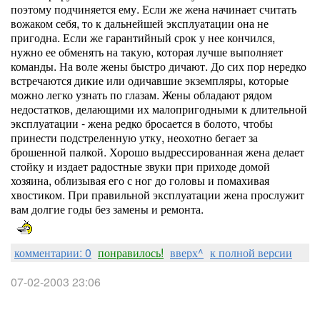
поэтому подчиняется ему. Если же жена начинает считать
вожаком себя, то к дальнейшей эксплуатации она не
пригодна. Если же гарантийный срок у нее кончился,
нужно ее обменять на такую, которая лучше выполняет
команды. На воле жены быстро дичают. До сих пор нередко
встречаются дикие или одичавшие экземпляры, которые
можно легко узнать по глазам. Жены обладают рядом
недостатков, делающими их малопригодными к длительной
эксплуатации - жена редко бросается в болото, чтобы
принести подстреленную утку, неохотно бегает за
брошенной палкой. Хорошо выдрессированная жена делает
стойку и издает радостные звуки при приходе домой
хозяина, облизывая его с ног до головы и помахивая
хвостиком. При правильной эксплуатации жена прослужит
вам долгие годы без замены и ремонта.
комментарии: 0
понравилось!
вверх^
к полной версии
07-02-2003 23:06