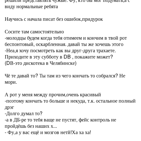
виду нормальные ребята
Научись с начала писат без ошибок,придурок
Сосите там самостоятельно
-молодцы будем когда тебя отимеем и кончим в твой рот
беспонтовый, оскарбленная. давай ты же хочешь этого
-Неа,я хочу посмотреть как вы друг-друга трахаете.
Приходите в эту субботу в DB , покажите может?
(DВ-это дискотека в Челябинске)
Чё те давай то? Ты там из чего кончать то собрался? Не
мори.
А рот у меня между прочим,очень красивый
-поэтому кончать то больше и некуда, т.к. остальное полный
дрэг
-Долго думал то?
-а в ДБ-ре то тебя ваще не пустят, фейс контроль не
пройдёшь без наших х...
- Фу,а у вас ещё и мозгов нетй!Ха ха ха!