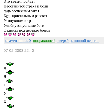
Это время пройдёт
Неостанится страха и боли
будь беспечным закат
Будь кристальным рассвет
Утонувшим в траве
Улыбнутся усталые боги
Отдыхая под деревло бодхи
комментарии: 0
понравилось!
вверх^
к полной версии
07-02-2003 22:40
Л
Я
Г
У
Х