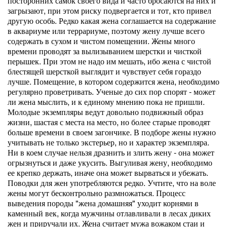
посторонних самок своего вида и часто бросаются на них и
загрызают, при этом риску подвергается и тот, кто привел
другую особь. Редко какая жена соглашается на содержание
в аквариуме или террариуме, поэтому жену лучше всего
содержать в сухом и чистом помещении. Жены много
времени проводят за вылизыванием шерстки и чисткой
перышек. При этом не надо им мешать, ибо жена с чистой
блестящей шерсткой выглядит и чувствует себя гораздо
лучше. Помещение, в котором содержится жена, необходимо
регулярно проветривать. Ученые до сих пор спорят - может
ли жена мыслить, и к единому мнению пока не пришли.
Молодые экземпляры ведут довольно подвижный образ
жизни, шастая с места на место, но более старые проводят
больше времени в своем загончике. В подборе жены нужно
учитывать не только экстерьер, но и характер экземпляра.
Ни в коем случае нельзя дразнить и злить жену - она может
огрызнуться и даже укусить. Выгуливая жену, необходимо
ее крепко держать, иначе она может вырваться и убежать.
Поводки для жен употребляются редко. Учтите, что на воле
жены могут бесконтрольно размножаться. Процесс
выведения породы "жена домашняя" уходит корнями в
каменный век, когда мужчины отлавливали в лесах диких
жен и приручали их. Жена считает мужа вожаком стаи и