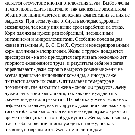
является отсутствие кнопки отключения звука. Выбор жены
нужно производить тщательно, так как взятые экземпляры
обратно не принимаются и денежная компенсация за них не
выдается. При этом лучше отбирать молодые здоровые
экземпляры, так как у них выше срок наработки на отказ.
Корм для жены нужен разнообразный, насыщенный
витаминами и микроэлементами. Особенно полезны для
жены витамины А, В, С, Е и Х. Сухой и консервированный
корм для жены малопригоден. Жены с трудом поддаются
дрессировке - на это приходится затрачивать несколько лет
упорного ежедневного труда, и результаты себя не всегда
оправдывают - даже хорошо выдрессированные жены не
всегда правильно выполняют команды, а иногда даже
пытаются давать их сами. Оптимальная темература в
помещении, где находится жена - около 20 градусов. Жену
нужно регулярно выгуливать, так как она нуждается в
свежем воздухе для развития. Выработка у жены условных
рефлексов такая же, как и у других домашних зверьков - для
того, чтобы она выполняла ваши команды, нужно время от
времени обещать ей что-нибудь купить. Жены, как и кошки,
имеют обыкновение иногда уходить из дому, но, как
правило, возвращаются. Жены не терпят в доме