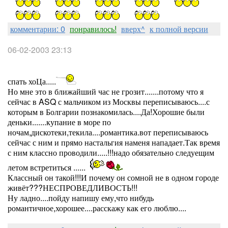
комментарии: 0
понравилось!
вверх^
к полной версии
06-02-2003 23:13
спать хоЦа.....
Но мне это в ближайший час не грозит.......потому что я
сейчас в ASQ с мальчиком из Москвы переписываюсь....с
которым в Болгарии познакомилась....Да!Хорошие были
деньки.......купание в море по
ночам,дискотеки,текила....романтика.вот переписываюсь
сейчас с ним и прямо настальгия наменя нападает.Так время
с ним классно проводили.....!!!надо обязательно следуещим
летом встретиться ......
Классный он такой!!!И почему он сомной не в одном городе
живёт???НЕСПРОВЕДЛИВОСТЬ!!!
Ну ладно....пойду напишу ему,что нибудь
романтичное,хорошее....расскажу как его люблю....