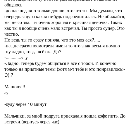
общаюсь
-до нас недавно только дошло, что это ты. Мы думали, что
очередная дура какая-нибудь подсоединилась. Не обижайся,
мы не со зла. Ты очень хорошая и красивая девочка. Таких
как ты я вообще очень мало встречал. Ты просто супер. Это
честно.
Но ведь ты то сразу поняла, что это моя ася?.....
-неа,не сразу,посмотрела име,и то что знак весы-я помню
-ну ладно, тогда всё ок.. Да?
-.............угу
-Ладно, теперь будем общаться в асе с тобой. И конечно
только на приятные темы (хотя м-т тебе и это понравилось:-
D).?
Манюня!!!
ау
-буду через 10 минут
Мальчики, за мной подруга приехала,я пошла кофе пить. До
встречи.(вернусь через час)