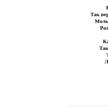
Так ве
Моль
Ра
К
Так
Л