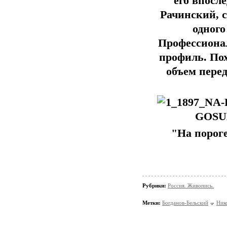
его впосл
Рачинский, с
одного
Профессионал
профиль. Пох
объем перед
"На порог
Рубрики:
Россия. Живопись.
Метки:
Богданов-Бельский
Ник