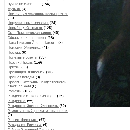
Лучше не скажешь...
(156)
Музыка.
(3)
Настоящим мужчинам посвящается.
(13)
Национальные костюмы.
(34)
Новый год. Открытки.
(125)
Окна. Тематическая серия.
(45)
Оформление дневника.
(98)
Папа Римский Йоанн Павел ll.
(8)
Пейзажи. Живопись.
(41)
Поезда.
(6)
Полезные советы.
(55)
Поэзия. Проза.
(159)
Притчи.
(36)
Провинция. Живопись.
(38)
Прогноз погоды.
(3)
Проект Екатерины Рождественской
"Частная колл
(6)
Рамочки.
(167)
Рождество от Dona Gelsinger.
(15)
Рождество.
(55)
Рождество. Зимнее. Живопись.
(50)
Романтический реализм в живописи.
(9)
Россия. Живопись.
(67)
Рукоделия. Ремёсла.
(4)
С Днем Рождения! Открытки,