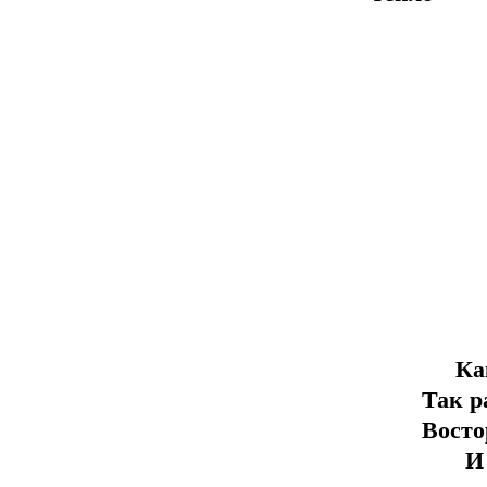
Ка
Так р
Восто
И