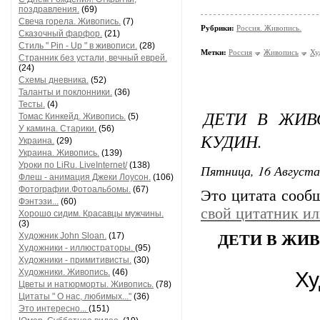
поздравления.
(69)
Свеча горела. Живопись.
(7)
Рубрики:
Россия. Живопись.
Сказочный фарфор.
(21)
Стиль " Pin - Up " в живописи.
(28)
Метки:
Россия
Живопись
Ху
Странник без устали, вечный еврей.
(24)
Схемы дневника.
(52)
Таланты и поклонники.
(36)
Тесты.
(4)
ДЕТИ В ЖИВ
Томас Кинкейд. Живопись.
(5)
У камина. Старики.
(56)
КУДИН.
Украина.
(29)
Украина. Живопись.
(139)
Уроки по LiRu. LiveInternet/
(138)
Пятница, 16 Августа
Флеш - анимация Джеки Лоусон.
(106)
Фотографии.Фотоальбомы.
(67)
Это цитата соо
Фэнтэзи...
(60)
свой цитатник и
Хорошо сидим. Красавцы мужчины.
(3)
Художник John Sloan.
(17)
ДЕТИ В ЖИ
Художники - иллюстраторы.
(95)
Художники - примитивисты.
(30)
Художники. Живопись.
(46)
Ху
Цветы и натюрморты. Живопись.
(78)
Цитаты " О нас, любимых..."
(36)
Это интересно...
(151)