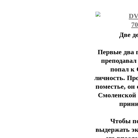
Две д
Первые два г
преподавал
попал к 
личность. Пр
поместье, он 
Смоленской 
прини
Чтобы п
выдержать эк