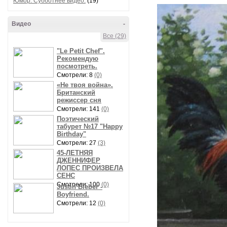
Юмор. Субботнее видео.
(19)
Видео
-
Все (29)
"Le Petit Chef".
Рекомендую
посмотреть.
Смотрели: 8
(0)
«Не твоя война».
Британский
режиссер сня
Смотрели: 141
(0)
Поэтический
табурет №17 "Happy
Birthday"
Смотрели: 27
(3)
45-ЛЕТНЯЯ
ДЖЕННИФЕР
ЛОПЕС ПРОИЗВЕЛА
СЕНС
Смотрели: 100
(0)
Justin Bieber -
Boyfriend.
Смотрели: 12
(0)