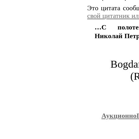
Это цитата соо
свой цитатник и
…С полотен
Николай Петро
Bogdan
(
Аукционно