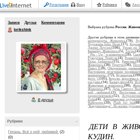
Регистрация
Вход
Рейтинги
Авос
Записи
Друзья
Комментарии
Выбрана рубрика
Россия. Живоп
lorikshink
Другие рубрики в этом дневнике
натюрморты. Живопись.
(78),
Ху
Художник John Sloan.
(17),
Хорош
Джеки Лоусон.
(106),
Уроки по Li
Кинкейд. Живопись.
(5),
Тесты.
(4
" Pin - Up " в живописи.
(28),
Ска
Рукоделия. Ремёсла.
(4),
Романтич
Dona Gelsinger.
(15),
Рамочки.
(1
Живопись.
(38),
Притчи.
(36),
Поэз
Павел ll.
(8),
Оформление дневник
Настоящим мужчинам посвящает
миниатюры.
(72),
Кулинария.
(29
фото ).
(105),
Короли, королевы и 
рисунки.
(34),
Калькулятор
(2),
Ист
Животные в живописи.
(98),
Женс
Живопись.
(97),
День Святого Вал
ней, любимой.
(2),
Восточные с
радиоспектакли.
(52),
Астрология
Zolan
(4),
Американские художни
В друзья
Halloween.
(20),
Flash for fun
(8
"Кардиналиада". Из жизни духовен
Рубрики
-
ДЕТИ В ЖИВ
Герань. Всё о ней, любимой.
(2)
КУДИН.
(0)