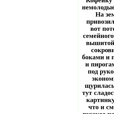
Кофейку 
немолодые
На зем
привозил
вот пот
семейного
вышитой 
сокров
боками и 
и пирога
под руко
эконом
щурилась 
тут сладо
картинку
что и с