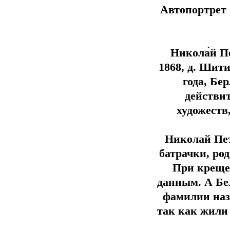
Автопортрет 
Никола́й Пе
1868, д. Шит
года, Бе
действи
художеств
Николай Пе
батрачки, ро
При крещен
данным. А Бе
фамилии назв
так как жили 