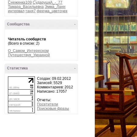
Снежинка109
СударушкА_-_77
Тамара_Васильевна
Эмма_Ланн
интервал
таня7
феечка_цветочек
Сообщества
-
Читатель сообществ
(Всего в списке: 2)
О_Самом_Интересном
Путешествуя_Украиной
Статистика
-
Создан: 09.02.2012
Записей: 5529
Комментариев: 2012
Написано: 17057
Отчеты:
Посетители
Поисковые фразы