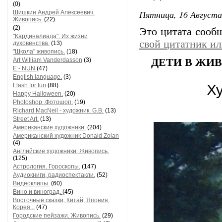
(0)
Пятница, 16 Августа
Шишкин Андрей Алексеевич.
Живопись.
(22)
(2)
Это цитата соо
"Кардиналиада". Из жизни
свой цитатник и
духовенства.
(13)
"Школа" живопись.
(18)
Art William Vanderdasson
(3)
ДЕТИ В ЖИ
E - NUN
(47)
English language.
(3)
Flash for fun
(88)
Ху
Happy Halloween.
(20)
Photoshop .Фотошоп.
(19)
Richard MacNeil - художник. G.B.
(13)
Street Art.
(13)
Американские художники.
(204)
Американский художник Donald Zolan
(4)
Английские художники. Живопись.
(125)
Астрология. Гороскопы.
(147)
Аудиокниги, радиоспектакли.
(52)
Видеоклипы.
(60)
Вино и виноград.
(45)
Восточные сказки. Китай, Япония,
Корея...
(47)
Городские пейзажи. Живопись.
(29)