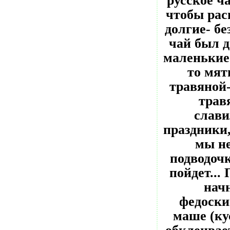
русское ч
чтобы рас
долгие- бе
чай был д
маленькие 
то мят
травяной-
трав
слави
праздники,
мы не
подводочк
пойдет.
нач
федоски
маше (ку