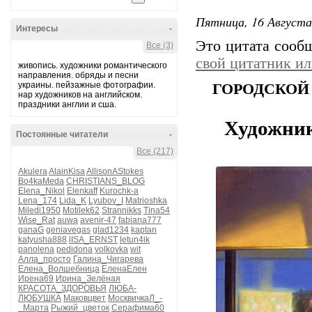
Пятница, 16 Августа
Интересы
-
Это цитата соо
Все (3)
свой цитатник и
живопись. художники романтического
направления. обряды и песни
украины. пейзажные фотографии.
ГОРОДСКОЙ
нар художников на английском.
праздники англии и сша.
Художни
Постоянные читатели
-
Все (217)
Akulera
AlainKisa
AllisonAStokes
Bo4kaMeda
CHRISTIANS_BLOG
Elena_Nikol
Elenkaff
Kurochk-a
Lena_174
Lida_K
Lyubov_I
Matrioshka
Miledi1950
Motilek62
Strannikks
Tina54
Wise_Rat
auwa
avenir-47
fabiana777
ganaG
geniavegas
glad1234
kaptan
katyusha888
lISA_ERNST
letun4ik
panolena
pedidona
volkovka
wit
Алла_просто
Галина_Чигарева
Елена_Волшебница
ЕленаЕлен
Ирена69
Ирина_Зелёная
КРАСОТА_ЗДОРОВЬЯ
ЛЮБА-
ЛЮБУШКА
Маковцвет
МосквичкаЛ_-
_Марта
Рыжий_цветок
Серафима60