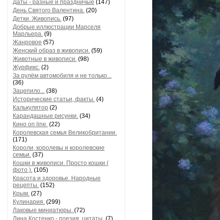
Даты - разные и праздничые
(147)
День Святого Валентина.
(20)
Детки. Живопись.
(97)
Добрые иллюстрации Марселя
Марльера.
(9)
Жанровое
(57)
Женский образ в живописи.
(59)
Животные в живописи.
(98)
Журфикс.
(2)
За рулём автомобиля и не только...
(36)
Зацепило...
(38)
Исторические статьи, факты.
(4)
Калькулятор
(2)
Карандашные рисунки.
(34)
Кино on line.
(22)
Королевская семья Великобритании.
(171)
Короли, королевы и королевские
семьи.
(37)
Кошки в живописи. Просто кошки (
фото ).
(105)
Красота и здоровье. Народные
рецепты.
(152)
Крым.
(27)
Кулинария.
(299)
Лаковые миниатюры.
(72)
Лина Костенко - поезия, цитаты.
(7)