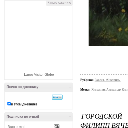
К приложению
Large Visitor Globe
Рубрики:
Россия. Живопись.
Поиск по дневнику
-
Метки:
Художник Александр Куд
в этом дневнике
ГОРОДСКОЙ 
Подписка по e-mail
-
ФИЛИПП ВЯЧ