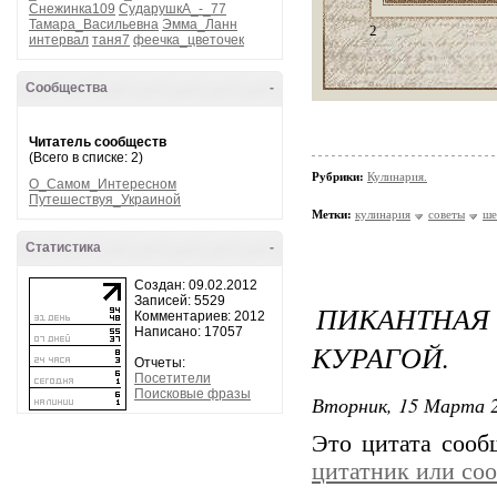
Снежинка109
СударушкА_-_77
Тамара_Васильевна
Эмма_Ланн
2
интервал
таня7
феечка_цветочек
Сообщества
-
Читатель сообществ
(Всего в списке: 2)
Рубрики:
Кулинария.
О_Самом_Интересном
Путешествуя_Украиной
Метки:
кулинария
советы
ше
Статистика
-
Создан: 09.02.2012
Записей: 5529
ПИКАНТНАЯ
Комментариев: 2012
Написано: 17057
КУРАГОЙ.
Отчеты:
Посетители
Поисковые фразы
Вторник, 15 Марта 2
Это цитата соо
цитатник или со