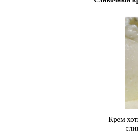
Сливочный к
Крем хот
сли