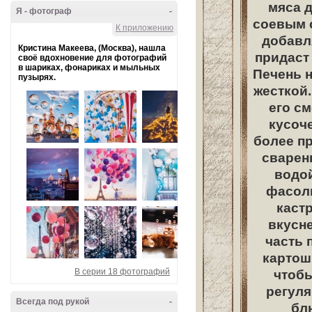
мяса д
Я - фотограф
-
соевым с
К приложению
добавля
Кристина Макеева, (Москва), нашла
придаст 
своё вдохновение для фотографий
в шариках, фонариках и мыльных
Печень н
пузырях.
жесткой.
его см
кусоче
более пр
сварен
водой
фасоль
каст
вкусне
часть 
картош
В серии 18 фотографий
чтобы
регуля
Всегда под рукой
-
бл