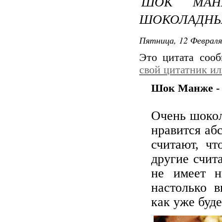
ШОК МАН
ШОКОЛАДНЫ
Пятница, 12 Февраля
Это цитата соо
свой цитатник и
Шок Манже - 
Очень шокол
нравится аб
считают, ч
другие счит
не имеет н
настолько в
как уже буд