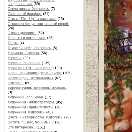
поздравления.
(69)
Свеча горела. Живопись.
(7)
Сказочный фарфор.
(21)
Стиль " Pin - Up " в живописи.
(28)
Странник без устали, вечный еврей.
(24)
Схемы дневника.
(52)
Таланты и поклонники.
(36)
Тесты.
(4)
Томас Кинкейд. Живопись.
(5)
У камина. Старики.
(56)
Украина.
(29)
Украина. Живопись.
(139)
Уроки по LiRu. LiveInternet/
(138)
Флеш - анимация Джеки Лоусон.
(106)
Фотографии.Фотоальбомы.
(67)
Фэнтэзи...
(60)
Хорошо сидим. Красавцы мужчины.
(3)
Художник John Sloan.
(17)
Художники - иллюстраторы.
(95)
Художники - примитивисты.
(30)
Художники. Живопись.
(46)
Цветы и натюрморты. Живопись.
(78)
Цитаты " О нас, любимых..."
(36)
Это интересно...
(151)