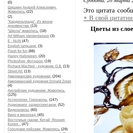
(0)
Шишкин Андрей Алексеевич.
Это цитата соо
Живопись.
(22)
+
В свой цитатни
(2)
"Кардиналиада". Из жизни
духовенства.
(13)
Цветы из слое
"Школа" живопись.
(18)
Art William Vanderdasson
(3)
E - NUN
(47)
English language.
(3)
Flash for fun
(88)
Happy Halloween.
(20)
Photoshop .Фотошоп.
(19)
Richard MacNeil - художник. G.B.
(13)
Street Art.
(13)
Американские художники.
(204)
Американский художник Donald Zolan
(4)
Английские художники. Живопись.
(125)
Астрология. Гороскопы.
(147)
Аудиокниги, радиоспектакли.
(52)
Видеоклипы.
(60)
Вино и виноград.
(45)
Восточные сказки. Китай, Япония,
Корея...
(47)
Городские пейзажи. Живопись.
(29)