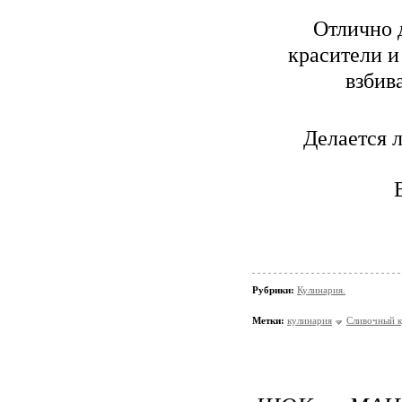
Отлично 
красители и
взбив
Делается л
Рубрики:
Кулинария.
Метки:
кулинария
Сливочный 