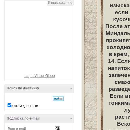
К приложению
изыскан
если 
кусоч
После эт
Миндаль 
прокипят
холодно
в крем,
14. Есл
напиток
запечен
Large Visitor Globe
смажь
разведе
Поиск по дневнику
-
Если в
тонкими
в этом дневнике
л
расти
Подписка по e-mail
-
Вско