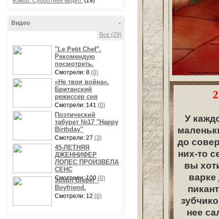
Юмор. Субботнее видео.
(19)
Видео
-
Все (29)
"Le Petit Chef".
Рекомендую
посмотреть.
Смотрели: 8
(0)
«Не твоя война».
Британский
2
режиссер сня
Смотрели: 141
(0)
Поэтический
У каждо
табурет №17 "Happy
маленьки
Birthday"
Смотрели: 27
(3)
до совер
45-ЛЕТНЯЯ
них-то с
ДЖЕННИФЕР
ЛОПЕС ПРОИЗВЕЛА
вы хот
СЕНС
варке 
Смотрели: 100
(0)
Justin Bieber -
Boyfriend.
пикант
Смотрели: 12
(0)
зубчико
нее са