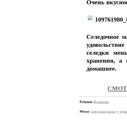
Очень вкусное
Селедочное м
удовольстви
селедки мен
хранения, а 
домашнее.
СМОТ
Рубрики:
Кулинария.
Метки:
селедочное масло
кули