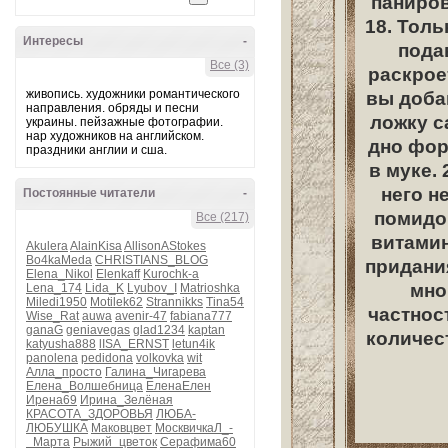
паниров
18. Толь
Интересы
-
подав
Все (3)
раскроет
живопись. художники романтического
вы доба
направления. обряды и песни
ложку с
украины. пейзажные фотографии.
нар художников на английском.
дно фор
праздники англии и сша.
в муке. 
него н
Постоянные читатели
-
помидор
Все (217)
витамин
Akulera
AlainKisa
AllisonAStokes
Bo4kaMeda
CHRISTIANS_BLOG
придания
Elena_Nikol
Elenkaff
Kurochk-a
мно
Lena_174
Lida_K
Lyubov_I
Matrioshka
Miledi1950
Motilek62
Strannikks
Tina54
частнос
Wise_Rat
auwa
avenir-47
fabiana777
ganaG
geniavegas
glad1234
kaptan
количест
katyusha888
lISA_ERNST
letun4ik
panolena
pedidona
volkovka
wit
Алла_просто
Галина_Чигарева
Елена_Волшебница
ЕленаЕлен
Ирена69
Ирина_Зелёная
КРАСОТА_ЗДОРОВЬЯ
ЛЮБА-
ЛЮБУШКА
Маковцвет
МосквичкаЛ_-
_Марта
Рыжий_цветок
Серафима60