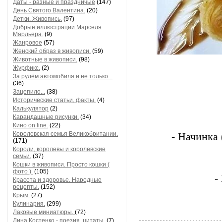
Даты - разные и праздничые
(147)
День Святого Валентина.
(20)
Детки. Живопись.
(97)
Добрые иллюстрации Марселя
Марльера.
(9)
Жанровое
(57)
Женский образ в живописи.
(59)
Животные в живописи.
(98)
Журфикс.
(2)
За рулём автомобиля и не только...
(36)
Зацепило...
(38)
Исторические статьи, факты.
(4)
Калькулятор
(2)
Карандашные рисунки.
(34)
Кино on line.
(22)
Королевская семья Великобритании.
- Начинка 
(171)
Короли, королевы и королевские
семьи.
(37)
Кошки в живописи. Просто кошки (
фото ).
(105)
-
Красота и здоровье. Народные
рецепты.
(152)
Крым.
(27)
Кулинария.
(299)
Лаковые миниатюры.
(72)
Лина Костенко - поезия, цитаты.
(7)