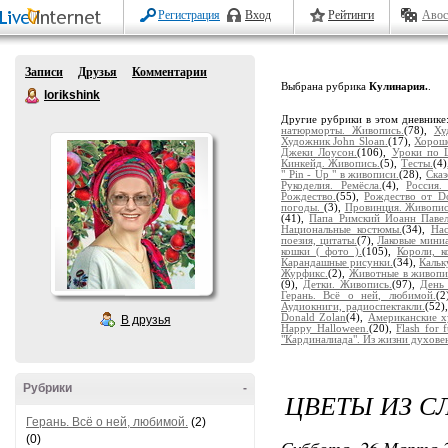
Регистрация
Вход
Рейтинги
Авос
Записи
Друзья
Комментарии
Выбрана рубрика
Кулинария.
.
lorikshink
Другие рубрики в этом дневнике
натюрморты. Живопись.
(78),
Ху
Художник John Sloan.
(17),
Хорош
Джеки Лоусон.
(106),
Уроки по Li
Кинкейд. Живопись.
(5),
Тесты.
(4
" Pin - Up " в живописи.
(28),
Ска
Рукоделия. Ремёсла.
(4),
Россия.
Рождество.
(55),
Рождество от Do
погоды.
(3),
Провинция. Живопис
(41),
Папа Римский Йоанн Павел 
Национальные костюмы.
(34),
На
поезия, цитаты.
(7),
Лаковые мини
кошки ( фото ).
(105),
Короли, к
Карандашные рисунки.
(34),
Кальк
Журфикс.
(2),
Животные в живопи
(9),
Детки. Живопись.
(97),
День 
Герань. Всё о ней, любимой.
(2
Аудиокниги, радиоспектакли.
(52)
Donald Zolan
(4),
Американские х
В друзья
Happy Halloween.
(20),
Flash for 
"Кардиналиада". Из жизни духовен
Рубрики
-
ЦВЕТЫ ИЗ С
Герань. Всё о ней, любимой.
(2)
(0)
Суббота, 26 Марта 2