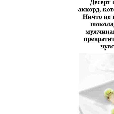
Десерт 
аккорд, ко
Ничто не 
шоколад
мужчинам
преврати
чув