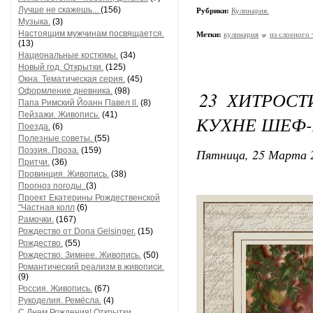
Лучше не скажешь...
(156)
Рубрики:
Кулинария.
Музыка.
(3)
Настоящим мужчинам посвящается.
Метки:
кулинария
из слоеного 
(13)
Национальные костюмы.
(34)
Новый год. Открытки.
(125)
Окна. Тематическая серия.
(45)
Оформление дневника.
(98)
23 ХИТРОСТ
Папа Римский Йоанн Павел ll.
(8)
Пейзажи. Живопись.
(41)
КУХНЕ ШЕФ
Поезда.
(6)
Полезные советы.
(55)
Поэзия. Проза.
(159)
Пятница, 25 Марта 2
Притчи.
(36)
Провинция. Живопись.
(38)
Прогноз погоды.
(3)
Проект Екатерины Рождественской
"Частная колл
(6)
Рамочки.
(167)
Рождество от Dona Gelsinger.
(15)
Рождество.
(55)
Рождество. Зимнее. Живопись.
(50)
Романтический реализм в живописи.
(9)
Россия. Живопись.
(67)
Рукоделия. Ремёсла.
(4)
С Днем Рождения! Открытки,