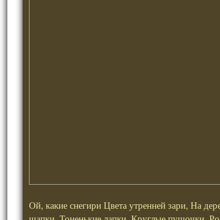
Ой, какие снегири Цвета утренней зари, На дер
шапки, Тоненькие лапки, Круглые пушочки, Ро