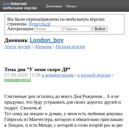
Live
Internet
Дневники
Личка
мобильная версия
Вы были перенаправлены на мобильную версию
страницы.
Вернуться!
Авторизация
Дневник
London_boy
Лента друзей
-
Дневник
-
Полная версия
Тема дня *У меня скоро ДР*
27-05-2005 13:38
к комментариям
-
к полной версии
-
понравилось!
Считанные дни остались до моего Дня Рождения... А я не
придумал, что буду устраивать для своих дорогих друзей и
подруг. Сволочь я!
Тут сижу на лекции и думаю, у меня есть любимая девушка
Габриэль из Манчестера, которую я обязательно приглашаю
в Лондон, и есть Менди, с которой я сплю второй раз за две