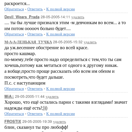
раскроется...
Обратиться
-
Ответить
-
К полной версии
28-05-2005-14:11
удалить
Devil_Wears_Prada
.... ты бы лучше признался этим -м девчонкам во всем... а то
им потом оооооч больно будет....
Обратиться
-
Ответить
-
К полной версии
28-05-2005-15:32
удалить
М-А-А-ЛЕНЬКАЯ_ТУЧКА
да уж.весеннее обострение во всей красе.
просто кашмар.
по-моему,тебе просто надо определиться с тем,что ты сам
хочешь,потому как метаться от одного к другому никак.
а вобще,просто проще рассказать обо всем им обеим и
посмотреть,что будет дальше.
П.с. с наступающим
Обратиться
-
Ответить
-
К полной версии
29-05-2005-11:44
удалить
MiA::
Хорошо, что ещё остались парни с такими взглядами! значит
надежды ещё есть!;)))
Обратиться
-
Ответить
-
К полной версии
29-05-2005-19:39
удалить
FROSTIX
блин, сказанул ты про любофф!