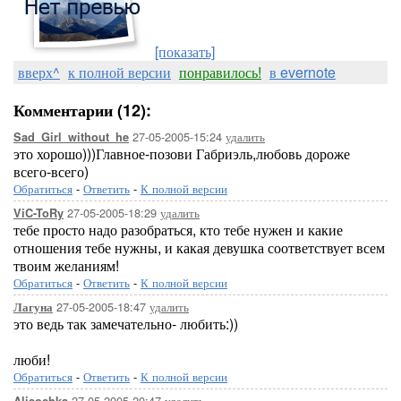
[показать]
вверх^
к полной версии
понравилось!
в evernote
Комментарии (12):
27-05-2005-15:24
удалить
Sad_Girl_without_he
это хорошо)))Главное-позови Габриэль,любовь дороже
всего-всего)
Обратиться
-
Ответить
-
К полной версии
27-05-2005-18:29
удалить
ViC-ToRy
тебе просто надо разобраться, кто тебе нужен и какие
отношения тебе нужны, и какая девушка соответствует всем
твоим желаниям!
Обратиться
-
Ответить
-
К полной версии
27-05-2005-18:47
удалить
Лагуна
это ведь так замечательно- любить:))
люби!
Обратиться
-
Ответить
-
К полной версии
27-05-2005-20:47
удалить