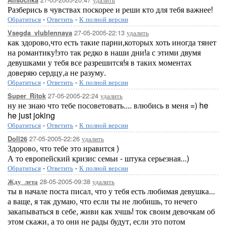
Alisochka
Разберись в чувствах поскорее и реши кто для тебя важнее!
Обратиться
-
Ответить
-
К полной версии
27-05-2005-22:13
удалить
Vsegda_vlublennaya
как здорово,что есть такие парни,которых хоть иногда тянет
на романтику!это так редко в наши дни!а с этими двумя
девушками у тебя все разрешится!я в таких моментах
доверяю сердцу,а не разуму.
Обратиться
-
Ответить
-
К полной версии
27-05-2005-22:24
удалить
Super_Ritok
ну не знаю что тебе посоветовать.... влюбись в меня =) he
he just joking
Обратиться
-
Ответить
-
К полной версии
27-05-2005-22:26
удалить
Doll26
Здорово, что тебе это нравится )
А то европейский кризис семьи - штука серьезная...)
Обратиться
-
Ответить
-
К полной версии
28-05-2005-09:38
удалить
Жду_лета
ты в начале поста писал, что у тебя есть любимая девушка...
а ваще, я так думаю, что если ты не любишь, то нечего
закапываться в себе, живи как хчшь! ток своим девочкам об
этом скажи, а то они не рады будут, если это потом