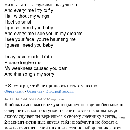
жизнь... а ты заслуживаешь лучшего...
And everytime I try to fly
I fall without my wings
I feel so small
I guess I need you baby
And everytime I see you in my dreams
I see your face, you're haunting me
I guess I need you baby
I may have made it rain
Please forgive me
My weakness caused you pain
And this song's my sorry
P.S. смотри, чтоб не пришлось петь эту песню...
Обратиться
-
Ответить
-
К полной версии
14-07-2004-15:02
удалить
s-LOTTA
Любовь самое высокое чувство,конечно ради любви можно
совершить такой поступок и я считаю это правильным,в
любом случает ты вернешься к своему дневнику,всегда,,,,,,,,,
2-вариант-истинные друзья тебя не забудут и не бросят,а
можно изменить свой ник и завести новый дневник,а этот