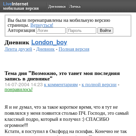
Live
Internet
Дневники
Личка
мобильная версия
Вы были перенаправлены на мобильную версию
страницы.
Вернуться!
Авторизация
Дневник
London_boy
Лента друзей
-
Дневник
-
Полная версия
Тема дня "Возможно, это танет моя последняя
запись в дневнике"
14-07-2004 14:23
к комментариям
-
к полной версии
-
понравилось!
Я и не думал, что за такое короткое время, что я тут не
появлялся у меня появится столько ПЧ. Господи, это самый
классный подро, который я получил :) СПАСИБО
огромное!!!
Кстати, я поступил в Оксфорд на психфак. Конечно не так