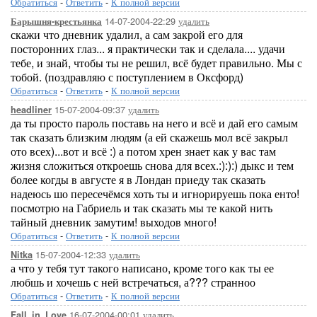
Обратиться
-
Ответить
-
К полной версии
14-07-2004-22:29
удалить
Барышня-крестьянка
скажи что дневник удалил, а сам закрой его для
посторонних глаз... я практически так и сделала.... удачи
тебе, и знай, чтобы ты не решил, всё будет правильно. Мы с
тобой. (поздравляю с поступлением в Оксфорд)
Обратиться
-
Ответить
-
К полной версии
15-07-2004-09:37
удалить
headliner
да ты просто пароль поставь на него и всё и дай его самым
так сказать близким людям (а ей скажешь мол всё закрыл
ото всех)...вот и всё :) а потом хрен знает как у вас там
жизня сложиться откроешь снова для всех.:):):) дыкс и тем
более когды в августе я в Лондан приеду так сказать
надеюсь шо пересечёмся хоть ты и игнорируешь пока енто!
посмотрю на Габриель и так сказать мы те какой нить
тайный дневник замутим! выходов много!
Обратиться
-
Ответить
-
К полной версии
15-07-2004-12:33
удалить
Nitka
а что у тебя тут такого написано, кроме того как ты ее
любшь и хочешь с ней встречаться, а??? странноо
Обратиться
-
Ответить
-
К полной версии
16-07-2004-00:01
удалить
Fall_in_Love