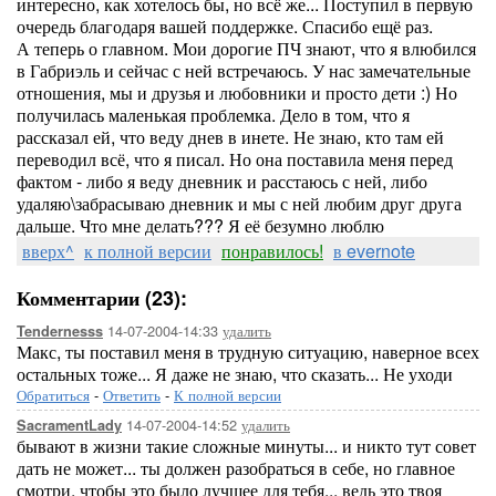
интересно, как хотелось бы, но всё же... Поступил в первую
очередь благодаря вашей поддержке. Спасибо ещё раз.
А теперь о главном. Мои дорогие ПЧ знают, что я влюбился
в Габриэль и сейчас с ней встречаюсь. У нас замечательные
отношения, мы и друзья и любовники и просто дети :) Но
получилась маленькая проблемка. Дело в том, что я
рассказал ей, что веду днев в инете. Не знаю, кто там ей
переводил всё, что я писал. Но она поставила меня перед
фактом - либо я веду дневник и расстаюсь с ней, либо
удаляю\забрасываю дневник и мы с ней любим друг друга
дальше. Что мне делать??? Я её безумно люблю
вверх^
к полной версии
понравилось!
в evernote
Комментарии (23):
14-07-2004-14:33
удалить
Tendernesss
Макс, ты поставил меня в трудную ситуацию, наверное всех
остальных тоже... Я даже не знаю, что сказать... Не уходи
Обратиться
-
Ответить
-
К полной версии
14-07-2004-14:52
удалить
SacramentLady
бывают в жизни такие сложные минуты... и никто тут совет
дать не может... ты должен разобраться в себе, но главное
смотри, чтобы это было лучшее для тебя... ведь это твоя