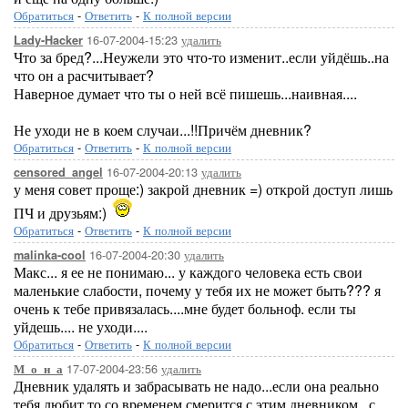
Обратиться
-
Ответить
-
К полной версии
16-07-2004-15:23
удалить
Lady-Hacker
Что за бред?...Неужели это что-то изменит..если уйдёшь..на
что он а расчитывает?
Наверное думает что ты о ней всё пишешь...наивная....
Не уходи не в коем случаи...!!Причём дневник?
Обратиться
-
Ответить
-
К полной версии
16-07-2004-20:13
удалить
censored_angel
у меня совет проще:) закрой дневник =) открой доступ лишь
ПЧ и друзьям:)
Обратиться
-
Ответить
-
К полной версии
16-07-2004-20:30
удалить
malinka-cool
Макс... я ее не понимаю... у каждого человека есть свои
маленькие слабости, почему у тебя их не может быть??? я
очень к тебе привязалась....мне будет больноф. если ты
уйдешь.... не уходи....
Обратиться
-
Ответить
-
К полной версии
17-07-2004-23:56
удалить
М_о_н_а
Дневник удалять и забрасывать не надо...если она реально
тебя любит то со временем смерится с этим дневником...с