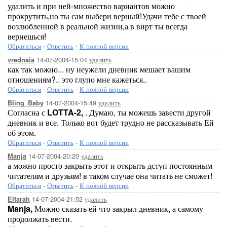
удалить и при ней-множество вариантов можно
прокрутить,но ты сам выбери верный!Удачи тебе с твоей
возлюбленной в реальной жизни,а в вирт ты всегда
вернешься!
Обратиться
-
Ответить
-
К полной версии
14-07-2004-15:04
удалить
vrednaia
как так можно... ну неужели дневник мешает вашим
отношениям?.. это глупо мне кажеться..
Обратиться
-
Ответить
-
К полной версии
14-07-2004-15:49
удалить
Bling_Baby
Согласна с
LOTTA-2,
. Думаю, ты можешь завести другой
дневник и все. Только вот будет трудно не рассказывать Ей
об этом.
Обратиться
-
Ответить
-
К полной версии
14-07-2004-20:20
удалить
Manja
а можно просто закрыть этот и открыть дступ постоянным
читателям и друзьям! в таком случае она читать не сможет!
Обратиться
-
Ответить
-
К полной версии
14-07-2004-21:52
удалить
Eltarah
Manja,
Можно сказать ей что закрыл дневник, а самому
продолжать вести.