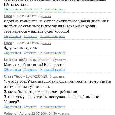
ПЧ тя кстати!
Обратиться
-
Ответить
-
К полной версии
19-07-2004-22:13
удалить
Lipsi
я другие комменты не читала,скажу такое:удаляй дневник и
не смей её обманывать,что удалил.Пока,Макс,удачи
тебе,надеюсь у вас всё будет хорошо!
Обратиться
-
Ответить
-
К полной версии
19-07-2004-22:24
удалить
Lipsi
буду очень скучать..
Обратиться
-
Ответить
-
К полной версии
20-07-2004-21:38
удалить
La_bella_mafia
Макс,закрой дневник! Всё просто!
Обратиться
-
Ответить
-
К полной версии
20-07-2004-23:16
удалить
Grass Widow
1. что за бред? как девушк англоязычная могла что-то узнать
о том, что ты тут пишишь...
2. меня бы насторожило такое требование
3. не в тему. а как это ты поступал - и в какой именно
Универ?
Обратиться
-
Ответить
-
К полной версии
22-07-2004-04:50
удалить
Voice_of_Athens