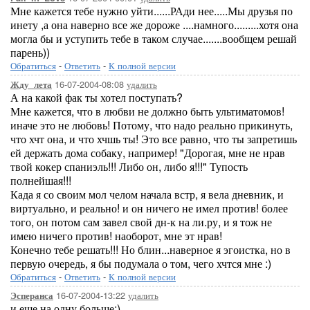
Мне кажется тебе нужно уйти......РАди нее.....Мы друзья по
инету ,а она наверно все же дороже ....намного.........хотя она
могла бы и уступить тебе в таком случае.......вообщем решай
парень))
Обратиться
-
Ответить
-
К полной версии
16-07-2004-08:08
удалить
Жду_лета
А на какой фак ты хотел поступать?
Мне кажется, что в любви не должно быть ультиматомов!
иначе это не любовь! Потому, что надо реально прикинуть,
что хчт она, и что хчшь ты! Это все равно, что ты запретишь
ей держать дома собаку, например! "Дорогая, мне не нрав
твой кокер спаниэль!!! Либо он, либо я!!!" Тупость
полнейшая!!!
Када я со своим мол челом начала встр, я вела дневник, и
виртуально, и реально! и он ничего не имел против! более
того, он потом сам завел свой дн-к на ли.ру, и я тож не
имею ничего против! наоборот, мне эт нрав!
Конечно тебе решать!!! Но блин...наверное я эгоистка, но в
первую очередь, я бы подумала о том, чего хчтся мне :)
Обратиться
-
Ответить
-
К полной версии
16-07-2004-13:22
удалить
Эсперанса
и еще на одну больше:)