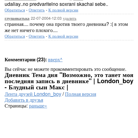
udaliay..no predvaritelno soxrani skachai sebe..
Обратиться
-
Ответить
-
К полной версии
22-07-2004-12:03
удалить
глупаякатька
странная.... почему она против твоего дневника? :( в этом
же нет ничего плохого....
Обратиться
-
Ответить
-
К полной версии
Комментарии (23):
вверх^
Вы сейчас не можете прокомментировать это сообщение.
Дневник Тема дня "Возможно, это танет моя
последняя запись в дневнике" | London_boy
- Блудный сын Макс |
Лента друзей London_boy
/
Полная версия
Добавить в друзья
Страницы:
раньше»