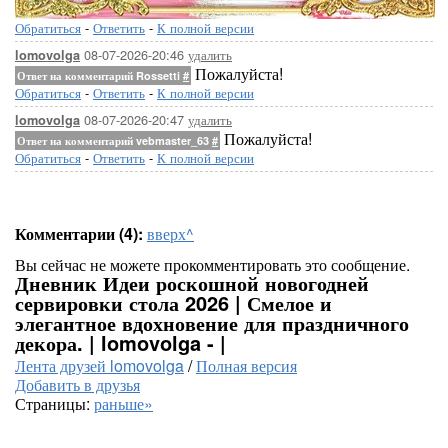
Обратиться
-
Ответить
-
К полной версии
08-07-2026-20:46
удалить
lomovolga
Пожалуйста!
Ответ на комментарий Rossetti
#
Обратиться
-
Ответить
-
К полной версии
08-07-2026-20:47
удалить
lomovolga
Пожалуйста!
Ответ на комментарий vebmaster_63
#
Обратиться
-
Ответить
-
К полной версии
Комментарии (4):
вверх^
Вы сейчас не можете прокомментировать это сообщение.
Дневник Идеи роскошной новогодней
сервировки стола 2026 | Смелое и
элегантное вдохновение для праздничного
декора. | lomovolga - |
Лента друзей lomovolga
/
Полная версия
Добавить в друзья
Страницы:
раньше»