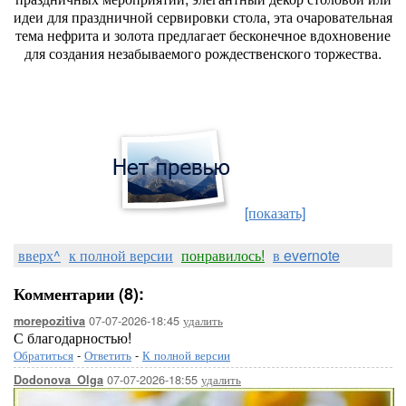
идеи для праздничной сервировки стола, эта очаровательная
тема нефрита и золота предлагает бесконечное вдохновение
для создания незабываемого рождественского торжества.
[показать]
вверх^
к полной версии
понравилось!
в evernote
Комментарии (8):
07-07-2026-18:45
удалить
morepozitiva
С благодарностью!
Обратиться
-
Ответить
-
К полной версии
07-07-2026-18:55
удалить
Dodonova_Olga