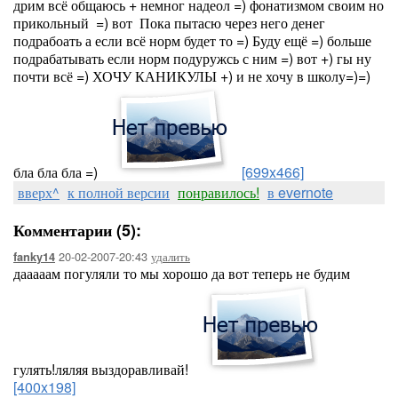
дрим всё общаюсь + немног надеол =) фонатизмом своим но
прикольный =) вот Пока пытасю через него денег
подрабоать а если всё норм будет то =) Буду ещё =) больше
подрабатывать если норм подуружсь с ним =) вот +) гы ну
почти всё =) ХОЧУ КАНИКУЛЫ +) и не хочу в школу=)=)
бла бла бла =)
[699x466]
вверх^
к полной версии
понравилось!
в evernote
Комментарии (5):
20-02-2007-20:43
удалить
fanky14
дааааам погуляли то мы хорошо да вот теперь не будим
гулять!ляляя выздоравливай!
[400x198]