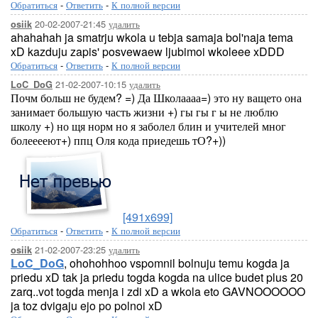
Обратиться
-
Ответить
-
К полной версии
20-02-2007-21:45
удалить
osiik
ahahahah ja smatrju wkola u tebja samaja bol'naja tema
xD kazduju zapis' posvewaew ljubimoi wkoleee xDDD
Обратиться
-
Ответить
-
К полной версии
21-02-2007-10:15
удалить
LoC_DoG
Почм больш не будем? =) Да Школаааа=) это ну ващето она
занимает большую часть жизни +) гы гы г ы не люблю
школу +) но щя норм но я заболел блин и учителей мног
болееееют+) ппц Оля кода приедешь тО?+))
[491x699]
Обратиться
-
Ответить
-
К полной версии
21-02-2007-23:25
удалить
osiik
LoC_DoG
, ohohohhoo vspomnil bolnuju temu kogda ja
priedu xD tak ja priedu togda kogda na ulice budet plus 20
zarq..vot togda menja i zdi xD a wkola eto GAVNOOOOOO
ja toz dvigaju ejo po polnoi xD