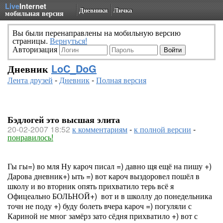
Live
Internet
Дневники
Личка
мобильная версия
Вы были перенаправлены на мобильную версию
страницы.
Вернуться!
Авторизация
Дневник
LoC_DoG
Лента друзей
-
Дневник
-
Полная версия
Бэдлогей это высшая элита
20-02-2007 18:52
к комментариям
-
к полной версии
-
понравилось!
Гы гы=) во мля Ну кароч писал =) давно щя ещё на пишу +)
Дарова дневник+) ыть =) вот кароч выздоровел пошёл в
школу и во вторник опять прихватило терь всё я
Офицеально БОЛЬНОЙ+) вот и в школлу до понедельника
точн не поду +) буду болеть вчера кароч =) погуляли с
Кариной не мног замёрз зато сёдня прихватило +) вот с