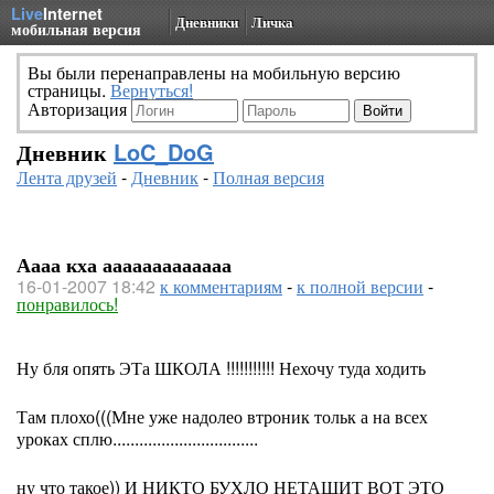
Live
Internet
Дневники
Личка
мобильная версия
Вы были перенаправлены на мобильную версию
страницы.
Вернуться!
Авторизация
Дневник
LoC_DoG
Лента друзей
-
Дневник
-
Полная версия
Аааа кха ааааааааааааа
16-01-2007 18:42
к комментариям
-
к полной версии
-
понравилось!
Ну бля опять ЭТа ШКОЛА !!!!!!!!!!! Нехочу туда ходить
Там плохо(((Мне уже надолео втроник тольк а на всех
уроках сплю.................................
ну что такое)) И НИКТО БУХЛО НЕТАЩИТ ВОТ ЭТО