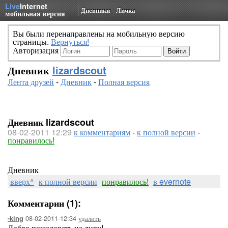
Live
Internet
Дневники
Личка
мобильная версия
Вы были перенаправлены на мобильную версию
страницы.
Вернуться!
Авторизация
Дневник
lizardscout
Лента друзей
-
Дневник
-
Полная версия
Дневник lizardscout
08-02-2011 12:29
к комментариям
-
к полной версии
-
понравилось!
Дневник
вверх^
к полной версии
понравилось!
в evernote
Комментарии (1):
08-02-2011-12:34
удалить
-king
Добро пожаловать на лиру!