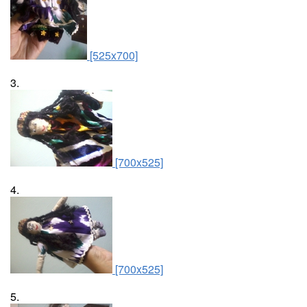
[525x700]
3.
[700x525]
4.
[700x525]
5.