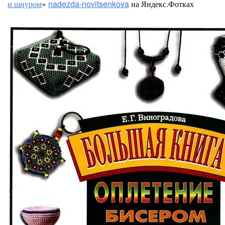
и шнуром
»
nadezda-novitsenkova
на Яндекс.Фотках