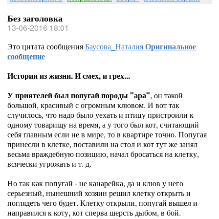
Без заголовка
13-06-2016 18:01
Это цитата сообщения
Баусова_Наталия
Оригинальное
сообщение
Истории из жизни. И смех, и грех...
У
приятелей был попугай породы "ара"
, он такой
большой, красивый с огромным клювом. И вот так
случилось, что надо было уехать и птицу пристроили к
одному товарищу на время, а у того был кот, считающий
себя главным если не в мире, то в квартире точно. Попугая
принесли в клетке, поставили на стол и кот тут же занял
весьма враждебную позицию, начал бросаться на клетку,
всячески угрожать и т. д.
Но так как попугай - не канарейка, да и клюв у него
серьезный, нынешний хозяин решил клетку открыть и
поглядеть чего будет. Клетку открыли, попугай вышел и
направился к коту, кот сперва шерсть дыбом, в бой.