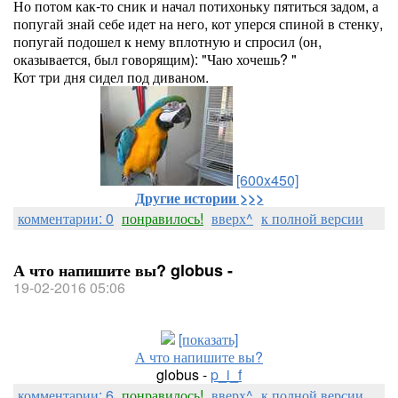
Но потом как-то сник и начал потихоньку пятиться задом, а
попугай знай себе идет на него, кот уперся спиной в стенку,
попугай подошел к нему вплотную и спросил (он,
оказывается, был говорящим): "Чаю хочешь? "
Кот три дня сидел под диваном.
[600x450]
Другие истории >>>
комментарии: 0
понравилось!
вверх^
к полной версии
А что напишите вы? globus -
19-02-2016 05:06
[показать]
А что напишите вы?
globus -
p_i_f
комментарии: 6
понравилось!
вверх^
к полной версии