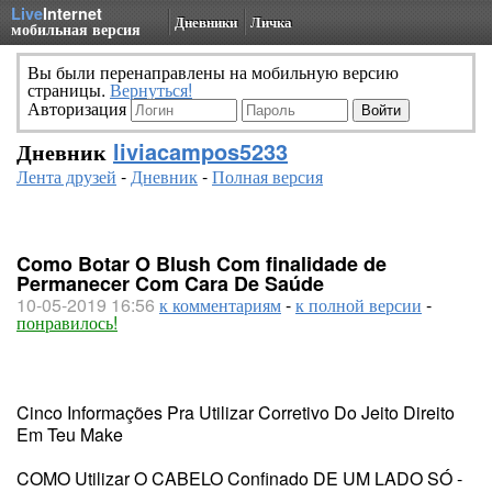
Live
Internet
Дневники
Личка
мобильная версия
Вы были перенаправлены на мобильную версию
страницы.
Вернуться!
Авторизация
Дневник
liviacampos5233
Лента друзей
-
Дневник
-
Полная версия
Como Botar O Blush Com finalidade de
Permanecer Com Cara De Saúde
10-05-2019 16:56
к комментариям
-
к полной версии
-
понравилось!
Cinco Informações Pra Utilizar Corretivo Do Jeito Direito
Em Teu Make
COMO Utilizar O CABELO Confinado DE UM LADO SÓ -