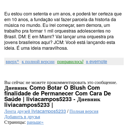
Eu estou com setenta e um anos, e poderá ter certeza que
em 10 anos, a fundação vai fazer parcela da historia da
música no mundo. Eu irei começar, sem demora, um
trabalho pra formar 1 mil orquestras adolescentes no
Brasil. DM: E em Miami? Vai lançar uma orquestra pra
jovens brasileiros aqui? JCM: Você está lançando esta
ideia. É uma ideia maravilhosa.
вверх^
к полной версии
понравилось!
в evernote
Вы сейчас не можете прокомментировать это сообщение.
Дневник Como Botar O Blush Com
finalidade de Permanecer Com Cara De
Saúde | liviacampos5233 - Дневник
liviacampos5233 |
Лента друзей liviacampos5233
/
Полная версия
Добавить в друзья
Страницы:
раньше»