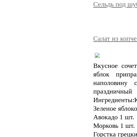
Сельдь под шу
Салат из копче
Вкусное сочет
яблок припр
наполовину 
праздничны
Ингредиенты:К
Зеленое яблоко
Авокадо 1 шт.
Морковь 1 шт.
Горстка грецки