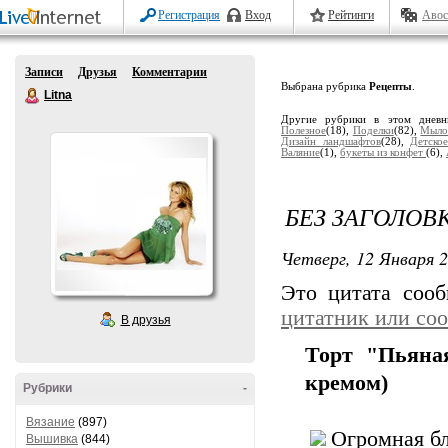
Регистрация
Вход
Рейтинги
Авос
Записи
Друзья
Комментарии
Выбрана рубрика
Рецепты
.
Litna
Другие рубрики в этом днев
Полезное
(18),
Поделки
(82),
Мыл
Дизайн ландшафтов
(28),
Детско
Валяние
(1),
букеты из конфет
(6),
БЕЗ ЗАГОЛОВ
Четверг, 12 Января 2
Это цитата соо
цитатник или со
В друзья
Торт "Пьяна
кремом)
Рубрики
-
Вязание
(897)
Огромная бл
Вышивка
(844)