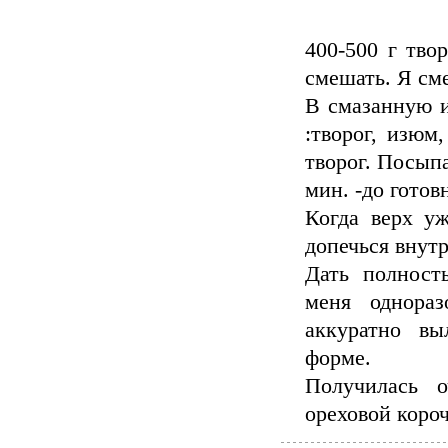
400-500 г твор
смешать. Я см
В смазанную 
:творог, изюм,
творог. Посыпа
мин. -до готов
Когда верх у
допечься внутр
Дать полност
меня однораз
аккуратно вы
форме.
Получилась 
ореховой коро