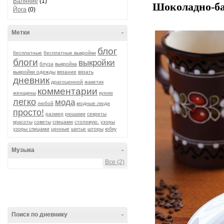
Валяние
(1)
Шоколадно-ба
Йога
(0)
Метки
-
блог
бесплатные
бесплатные выкройки
блоги
выкройки
блуза
выкройка
выкройки одежды
вязание
вязать
дневник
драгоценной
жакетик
комментарии
женщины
кухню
легко
мода
любой
модные люди
просто!
размер
рюшами
секреты
красоты
советы
спицами
столовую.
узоры
узоры спицами
ценные
шитье
шторы
юбку
Музыка
-
Все (2)
Поиск по дневнику
-