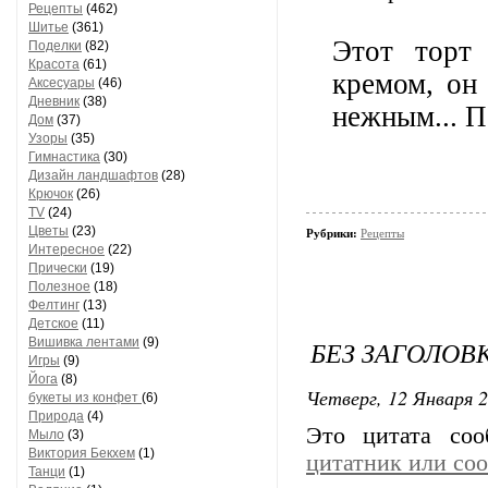
Рецепты
(462)
Шитье
(361)
Этот торт
Поделки
(82)
Красота
(61)
кремом, он
Аксесуары
(46)
Дневник
(38)
нежным... П
Дом
(37)
Узоры
(35)
Гимнастика
(30)
Дизайн ландшафтов
(28)
Крючок
(26)
TV
(24)
Цветы
(23)
Рубрики:
Рецепты
Интересное
(22)
Прически
(19)
Полезное
(18)
Фелтинг
(13)
Детское
(11)
Вишивка лентами
(9)
БЕЗ ЗАГОЛОВ
Игры
(9)
Йога
(8)
Четверг, 12 Января 2
букеты из конфет
(6)
Природа
(4)
Это цитата со
Мыло
(3)
Виктория Бекхем
(1)
цитатник или со
Танци
(1)