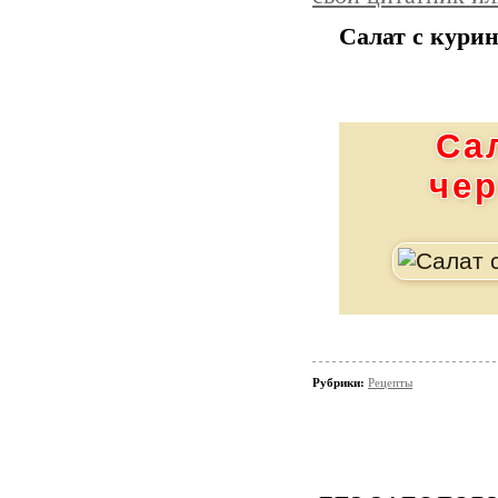
Салат с кури
Са
че
Рубрики:
Рецепты