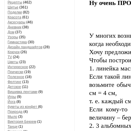
Ну очень П
Рецепты
(462)
Шитье
(361)
Поделки
(82)
Красота
(61)
Аксесуары
(46)
Дневник
(38)
Дом
(37)
У многих возн
Узоры
(35)
Гимнастика
(30)
когда необход
Дизайн ландшафтов
(28)
Хочу предложи
Крючок
(26)
TV
(24)
Чтобы построи
Цветы
(23)
Интересное
(22)
1. линейка мас
Прически
(19)
Если такой лин
Полезное
(18)
Фелтинг
(13)
возьмите обыч
Детское
(11)
см = 4 см,
Вишивка лентами
(9)
Игры
(9)
т. е. каждый с
Йога
(8)
букеты из конфет
(6)
Если кому-то 
Природа
(4)
величину – бе
Мыло
(3)
Виктория Бекхем
(1)
2. 3 альбомных
Танци
(1)