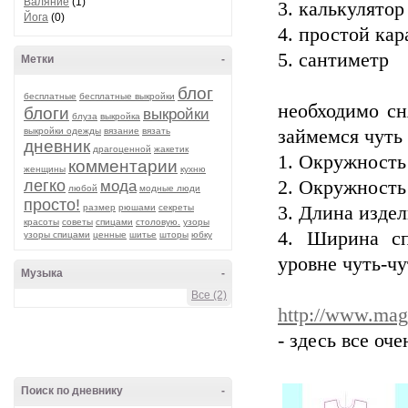
Валяние
(1)
3. калькулятор
Йога
(0)
4. простой кар
5. сантиметр
Метки
-
блог
бесплатные
бесплатные выкройки
необходимо сн
блоги
выкройки
блуза
выкройка
выкройки одежды
вязание
вязать
займемся чуть 
дневник
драгоценной
жакетик
1. Окружность 
комментарии
женщины
кухню
легко
2. Окружность
мода
любой
модные люди
просто!
размер
рюшами
секреты
3. Длина издел
красоты
советы
спицами
столовую.
узоры
4. Ширина с
узоры спицами
ценные
шитье
шторы
юбку
уровне чуть-чу
Музыка
-
Все (2)
http://www.mag
- здесь все оч
Поиск по дневнику
-