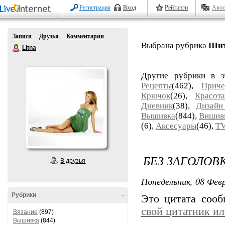
Регистрация
Вход
Рейтинги
Авос
Записи
Друзья
Комментарии
Выбрана рубрика
Шит
Litna
Другие рубрики в 
Рецепты
(462),
Приче
Крючок
(26),
Красот
Дневник
(38),
Дизайн
Вышивка
(844),
Вишив
(6),
Аксесуары
(46),
T
БЕЗ ЗАГОЛОВ
В друзья
Понедельник, 08 Февр
Рубрики
-
Это цитата соо
свой цитатник и
Вязание
(897)
Вышивка
(844)