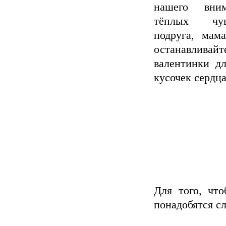
нашего вни
тёплых чу
подруга, мам
останавлива
валентинки д
кусочек сердца
Для того, чт
понадобятся с