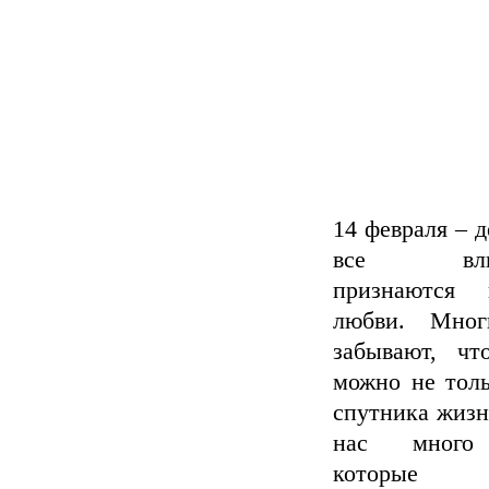
14 февраля – д
все влюб
признаются
любви. Мно
забывают, чт
можно не толь
спутника жизн
нас много
которые д