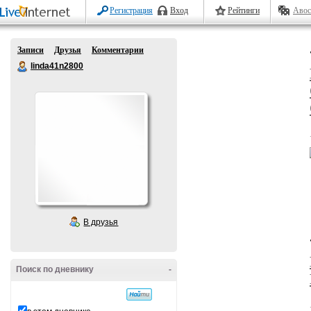
Регистрация
Вход
Рейтинги
Авос
Записи
Друзья
Комментарии
linda41n2800
В друзья
Поиск по дневнику
-