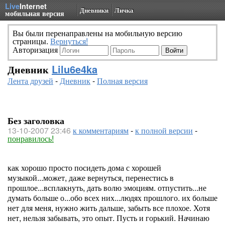
Live
Internet
Дневники
Личка
мобильная версия
Вы были перенаправлены на мобильную версию
страницы.
Вернуться!
Авторизация
Дневник
Lilu6e4ka
Лента друзей
-
Дневник
-
Полная версия
Без заголовка
13-10-2007 23:46
к комментариям
-
к полной версии
-
понравилось!
как хорошо просто посидеть дома с хорошей
музыкой...может, даже вернуться, перенестись в
прошлое...всплакнуть, дать волю эмоциям. отпустить...не
думать больше о...обо всех них...людях прошлого. их больше
нет для меня, нужно жить дальше, забыть все плохое. Хотя
нет, нельзя забывать, это опыт. Пусть и горький. Начинаю