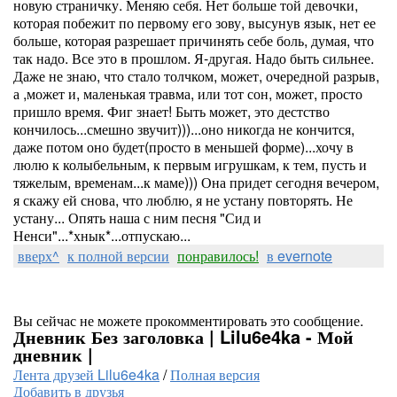
новую страничку. Меняю себя. Нет больше той девочки,
которая побежит по первому его зову, высунув язык, нет ее
больше, которая разрешает причинять себе боль, думая, что
так надо. Все это в прошлом. Я-другая. Надо быть сильнее.
Даже не знаю, что стало толчком, может, очередной разрыв,
а ,может и, маленькая травма, или тот сон, может, просто
пришло время. Фиг знает! Быть может, это дестство
кончилось...смешно звучит)))...оно никогда не кончится,
даже потом оно будет(просто в меньшей форме)...хочу в
люлю к колыбельным, к первым игрушкам, к тем, пусть и
тяжелым, временам...к маме))) Она придет сегодня вечером,
я скажу ей снова, что люблю, я не устану повторять. Не
устану... Опять наша с ним песня "Сид и
Ненси"...*хнык*...отпускаю...
вверх^
к полной версии
понравилось!
в evernote
Вы сейчас не можете прокомментировать это сообщение.
Дневник Без заголовка | Lilu6e4ka - Мой
дневник |
Лента друзей Lilu6e4ka
/
Полная версия
Добавить в друзья