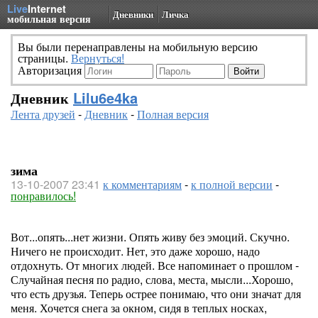
Live
Internet
Дневники
Личка
мобильная версия
Вы были перенаправлены на мобильную версию
страницы.
Вернуться!
Авторизация
Дневник
Lilu6e4ka
Лента друзей
-
Дневник
-
Полная версия
зима
13-10-2007 23:41
к комментариям
-
к полной версии
-
понравилось!
Вот...опять...нет жизни. Опять живу без эмоций. Скучно.
Ничего не происходит. Нет, это даже хорошо, надо
отдохнуть. От многих людей. Все напоминает о прошлом -
Случайная песня по радио, слова, места, мысли...Хорошо,
что есть друзья. Теперь острее понимаю, что они значат для
меня. Хочется снега за окном, сидя в теплых носках,