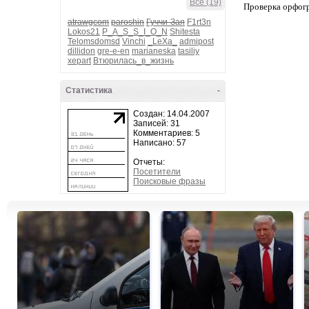
Все (19)
Проверка орфог
atrawgcom
paroshin
Гуччи-Зая
F1rt3n
Lokos21
P_A_S_S_I_O_N
Shitesta
Telomsdomsd
Vinchi
_LeXa_
admipost
dillidon
gre-e-en
marianeska
tasiliy
xepart
Втюрилась_в_жизнь
Статистика
-
Создан: 14.04.2007
Записей: 31
Комментариев: 5
Написано: 57
Отчеты:
Посетители
Поисковые фразы