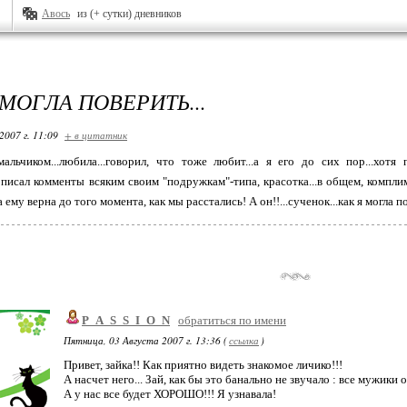
Авось
из (+ сутки) дневников
Я МОГЛА ПОВЕРИТЬ...
2007 г. 11:09
+ в цитатник
альчиком...любила...говорил, что тоже любит...а я его до сих пор...хотя
н писал комменты всяким своим "подружкам"-типа, красотка...в общем, компли
 ему верна до того момента, как мы расстались! А он!!...сученок...как я могла по
P_A_S_S_I_O_N
обратиться по имени
Пятница, 03 Августа 2007 г. 13:36 (
ссылка
)
Привет, зайка!! Как приятно видеть знакомое личико!!!
А насчет него... Зай, как бы это банально не звучало : все мужики 
А у нас все будет ХОРОШО!!! Я узнавала!