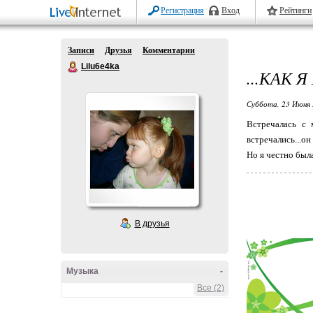
Регистрация
Вход
Рейтинги
Записи
Друзья
Комментарии
Lilu6e4ka
...КАК 
Суббота, 23 Июня 
Встречалась с м
встречались...о
Но я честно была
В друзья
Музыка
-
Все (2)