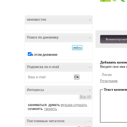
неизвестно
-
Поиск по дневнику
-
Комментироват
в этом дневнике
Добавить комм
Введите свое имя и
Подписка по e-mail
-
Регистрация
Текст коммен
Интересы
-
Все (4)
заниматься. думать
музыка-слушать
сочинять.
творить
Постоянные читатели
-