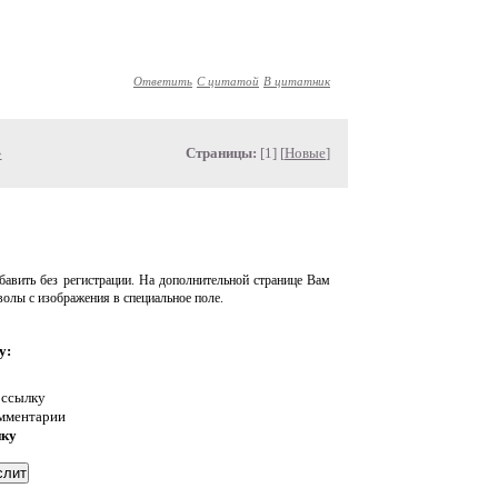
Ответить
С цитатой
В цитатник
»
Страницы:
[1] [
Новые
]
авить без регистрации. На дополнительной странице Вам
волы с изображения в специальное поле.
у:
 ссылку
омментарии
нку