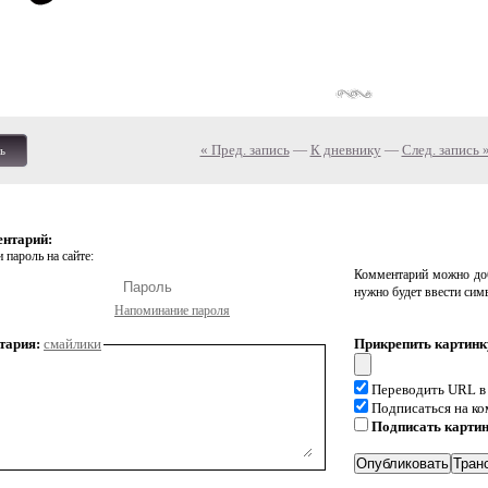
« Пред. запись
—
К дневнику
—
След. запись 
ь
ентарий:
 пароль на сайте:
Комментарий можно доб
нужно будет ввести сим
Напоминание пароля
тария:
смайлики
Прикрепить картинк
Переводить URL в
Подписаться на к
Подписать карти