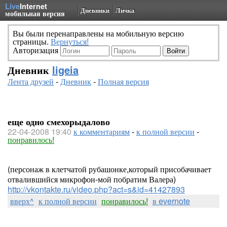
Live
Internet
Дневники
Личка
мобильная версия
Вы были перенаправлены на мобильную версию
страницы.
Вернуться!
Авторизация
Дневник
ligeia
Лента друзей
-
Дневник
-
Полная версия
еще одно смехорыдалово
22-04-2008 19:40
к комментариям
-
к полной версии
-
понравилось!
(персонаж в клетчатой рубашонке,который присобачивает
отвалившийся микрофон-мой побратим Валера)
http://vkontakte.ru/video.php?act=s&id=41427893
вверх^
к полной версии
понравилось!
в evernote