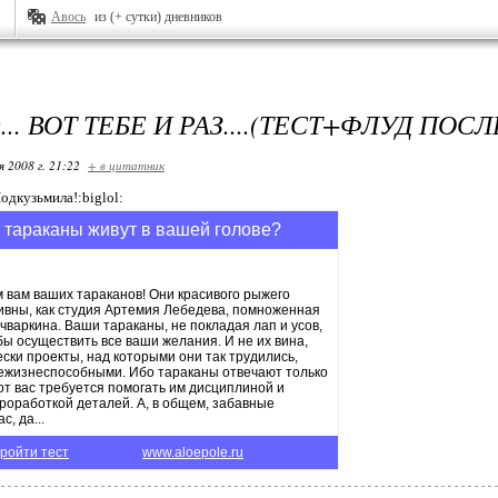
Авось
из (+ сутки) дневников
.. ВОТ ТЕБЕ И РАЗ....(ТЕСТ+ФЛУД П
я 2008 г. 21:22
+ в цитатник
дкузьмила!:biglol:
 тараканы живут в вашей голове?
 вам ваших тараканов! Они красивого рыжего
тивны, как студия Артемия Лебедева, помноженная
чваркина. Ваши тараканы, не покладая лап и усов,
бы осуществить все ваши желания. И не их вина,
ски проекты, над которыми они так трудились,
ежизнеспособными. Ибо тараканы отвечают только
 от вас требуется помогать им дисциплиной и
роработкой деталей. А, в общем, забавные
с, да...
ройти тест
www.aloepole.ru