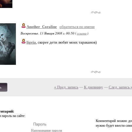
Another_Coraline
обратиться по имени
Воскресенье, 13 Января 2008 г. 00:50 (
ссылка
)
ligeia
, скорее дети любят моих тараканов)
« Пред. запись
—
К дневнику
—
След. запись 
ь
ентарий:
 пароль на сайте:
Комментарий можно доб
нужно будет ввести сим
Напоминание пароля