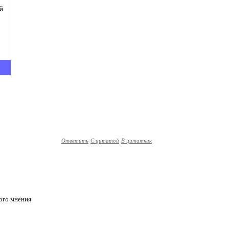
ий
Ответить
С цитатой
В цитатник
гого мнения