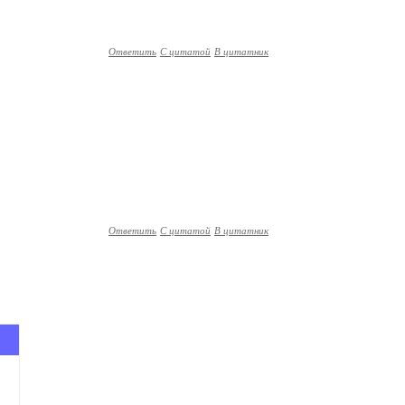
Ответить
С цитатой
В цитатник
Ответить
С цитатой
В цитатник