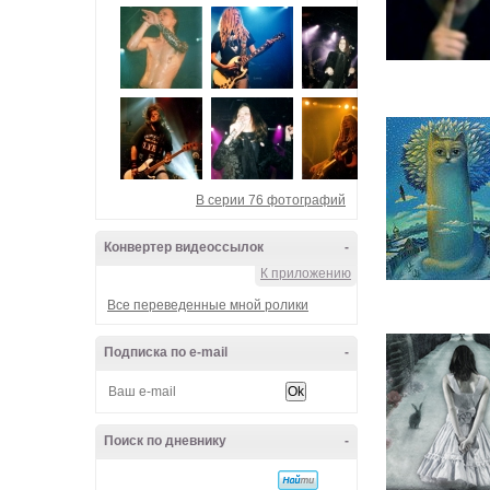
В серии 76 фотографий
Конвертер видеоссылок
-
К приложению
Все переведенные мной ролики
Подписка по e-mail
-
Поиск по дневнику
-