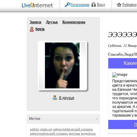
Регистрация
Вход
Рейтинги
Записи
Друзья
Комментарии
ligeia
ЭЭЭЭЭЭ.
Суббота, 12 Январ
Спасибо,Люда!По
Какие
Представляем
цвета и креа
на Евгения Чи
трудятся, что
В друзья
что периодиче
получаются н
за креатив. А
тщательной п
таракашки у ва
Метки
-
П
celebz
make-up
афрографический словарь
афрографческий словарь
критика
мудрёное