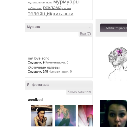
мурмуары
музыкальная попа
реклама
на*балово
сказки
телеящик
хиханьки
Музыка
-
Комментироват
Все (7)
my love song
Слушали: 9
Комментарии: 0
гХотичные напевы
Слушали: 148
Комментарии: 0
Я - фотограф
-
К приложению
unrelized