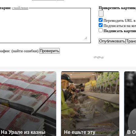
тария:
смайлики
Прикрепить картинк
Переводить URL в
Подписаться на к
Подписать карти
рафии: (найти ошибки)
На Урале из казны
Не ешьте эту
В 