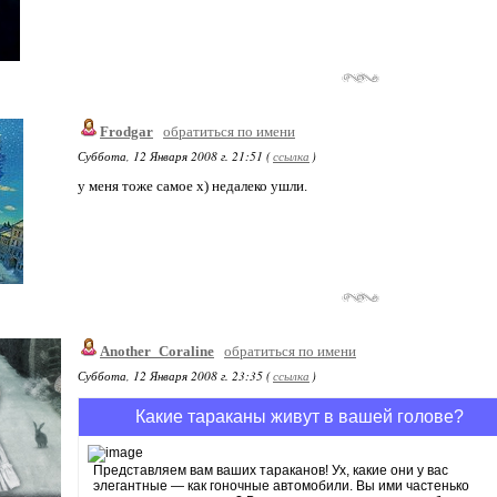
Frodgar
обратиться по имени
Суббота, 12 Января 2008 г. 21:51 (
ссылка
)
у меня тоже самое х) недалеко ушли.
Another_Coraline
обратиться по имени
Суббота, 12 Января 2008 г. 23:35 (
ссылка
)
Какие тараканы живут в вашей голове?
Представляем вам ваших тараканов! Ух, какие они у вас
элегантные — как гоночные автомобили. Вы ими частенько