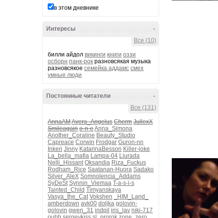
в этом дневнике
Интересы
-
Все (10)
билли айдол
викинги
книги
оззи
осборн
панк-рок
разновсякая музыка
разновсякое
семейка аддамс
смех
умные люди
Постоянные читатели
-
Все (131)
AnnaAM
Avera_Angelus
Cherm
JullexX
Smileagain
o-n-e
Anna_Simona
Another_Coraline
Beauty_Studio
Capreace
Corwin
Frodgar
Guron-nn
Inkeri
Jinny
KatarinaBesson
Killer-joke
La_bella_mafia
Lampa-04
Liurada
Nelli_Hissant
Oksandia
Riza_Fuckus
Rodham_Rice
Saatanan-Huora
Sadako
Silver_AleX
Somnolencia_Addams
SyDeSt
Synnin_Viemaa
T-a-s-i-s
Tainted_Child
Timyanskaya
Vasya_the_Cat
Vokshen
_HIM_Land_
amberdown
avk00
doljka
golovin-
golovin
gwen_31
indpil
iris_lav
niki-717
oubb
sergeykiss
sl_prorok
zone_zero