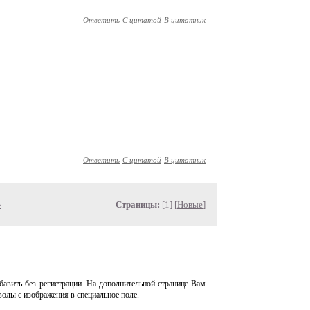
Ответить
С цитатой
В цитатник
Ответить
С цитатой
В цитатник
»
Страницы:
[1] [
Новые
]
авить без регистрации. На дополнительной странице Вам
волы с изображения в специальное поле.