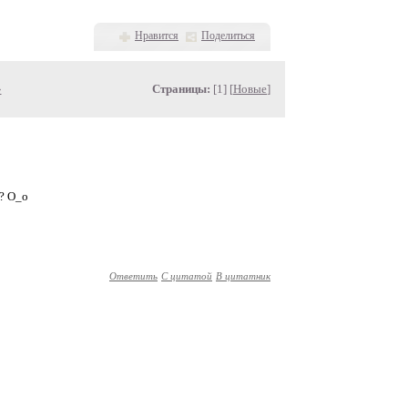
Нравится
Поделиться
»
Страницы:
[1] [
Новые
]
и? О_о
Ответить
С цитатой
В цитатник