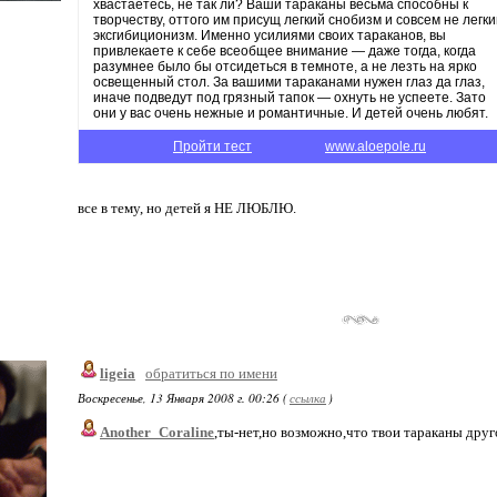
хвастаетесь, не так ли? Ваши тараканы весьма способны к
творчеству, оттого им присущ легкий снобизм и совсем не легк
эксгибиционизм. Именно усилиями своих тараканов, вы
привлекаете к себе всеобщее внимание — даже тогда, когда
разумнее было бы отсидеться в темноте, а не лезть на ярко
освещенный стол. За вашими тараканами нужен глаз да глаз,
иначе подведут под грязный тапок — охнуть не успеете. Зато
они у вас очень нежные и романтичные. И детей очень любят.
Пройти тест
www.aloepole.ru
все в тему, но детей я НЕ ЛЮБЛЮ.
ligeia
обратиться по имени
Воскресенье, 13 Января 2008 г. 00:26 (
ссылка
)
Another_Coraline
,ты-нет,но возможно,что твои тараканы дру