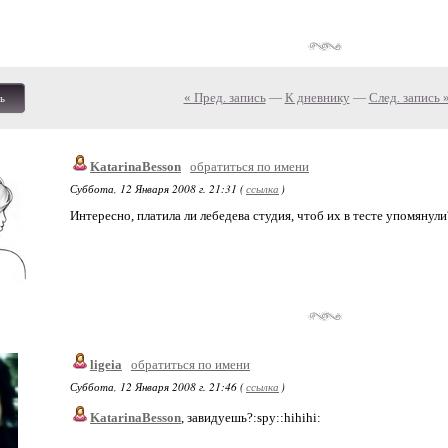
« Пред. запись
—
К дневнику
—
След. запись 
ь
KatarinaBesson
обратиться по имени
Суббота, 12 Января 2008 г. 21:31 (
ссылка
)
Интересно, платила ли лебедева студия, чтоб их в тесте упомянул
ligeia
обратиться по имени
Суббота, 12 Января 2008 г. 21:46 (
ссылка
)
KatarinaBesson
, завидуешь?:spy::hihihi: