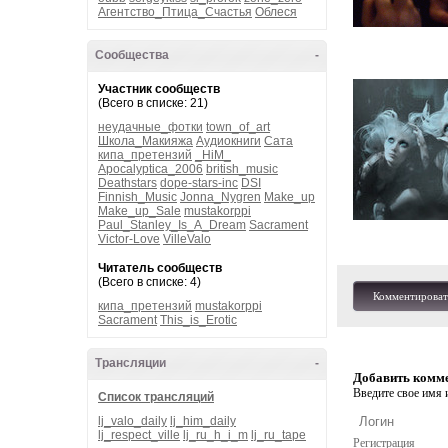
Агентство_Птица_Счастья
Облеся
Сообщества
-
Участник сообществ
(Всего в списке: 21)
неудачные_фотки
town_of_art
Школа_Макияжа
Аудиокниги
Сата
кипа_претензий
_HiM_
Apocalyptica_2006
british_music
Deathstars
dope-stars-inc
DSI
Finnish_Music
Jonna_Nygren
Make_up
Make_up_Sale
mustakorppi
Paul_Stanley_Is_A_Dream
Sacrament
Victor-Love
VilleValo
Читатель сообществ
(Всего в списке: 4)
Комментироват
кипа_претензий
mustakorppi
Sacrament
This_is_Erotic
Трансляции
-
Добавить комм
Введите свое имя и
Список трансляций
lj_valo_daily
lj_him_daily
lj_respect_ville
lj_ru_h_i_m
lj_ru_tape
Регистрация