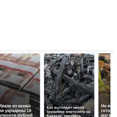
Урале из казны
Не ешьт
Как выглядит место
и украдены 18
готовую
крушение вертолета на
лионов рублей
магазин
Кавказе: смотреть