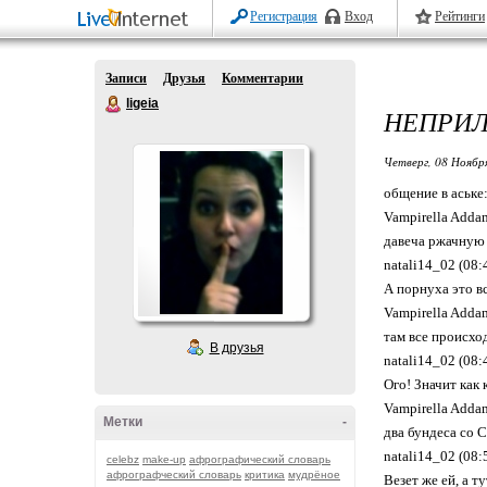
Регистрация
Вход
Рейтинги
Записи
Друзья
Комментарии
ligeia
НЕПРИЛ
Четверг, 08 Ноябр
общение в аське
Vampirella Addam
давеча ржачную
natali14_02 (08:
А порнуха это вс
Vampirella Addam
там все происх
В друзья
natali14_02 (08:
Ого! Значит как
Vampirella Addam
Метки
-
два бундеса со
natali14_02 (08:
celebz
make-up
афрографический словарь
афрографческий словарь
критика
мудрёное
Везет же ей, а т