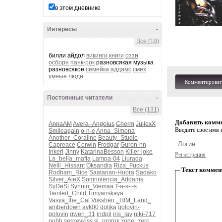
в этом дневнике
Интересы
-
Все (10)
билли айдол
викинги
книги
оззи
осборн
панк-рок
разновсякая музыка
разновсякое
семейка аддамс
смех
умные люди
Комментироват
Постоянные читатели
-
Все (131)
Добавить комм
AnnaAM
Avera_Angelus
Cherm
JullexX
Введите свое имя и
Smileagain
o-n-e
Anna_Simona
Another_Coraline
Beauty_Studio
Capreace
Corwin
Frodgar
Guron-nn
Inkeri
Jinny
KatarinaBesson
Killer-joke
Регистрация
La_bella_mafia
Lampa-04
Liurada
Nelli_Hissant
Oksandia
Riza_Fuckus
Текст коммен
Rodham_Rice
Saatanan-Huora
Sadako
Silver_AleX
Somnolencia_Addams
SyDeSt
Synnin_Viemaa
T-a-s-i-s
Tainted_Child
Timyanskaya
Vasya_the_Cat
Vokshen
_HIM_Land_
amberdown
avk00
doljka
golovin-
golovin
gwen_31
indpil
iris_lav
niki-717
oubb
sergeykiss
sl_prorok
zone_zero