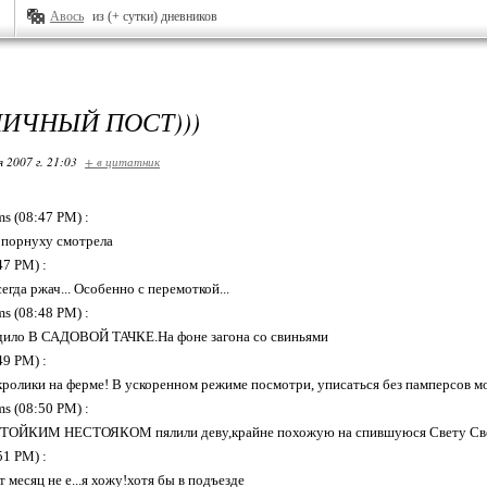
Авось
из (+ сутки) дневников
ИЧНЫЙ ПОСТ)))
я 2007 г. 21:03
+ в цитатник
:
s (08:47 PM) :
 порнуху смотрела
47 PM) :
егда ржач... Особенно с перемоткой...
s (08:48 PM) :
одило В САДОВОЙ ТАЧКЕ.На фоне загона со свиньями
49 PM) :
 кролики на ферме! В ускоренном режиме посмотри, уписаться без памперсов м
s (08:50 PM) :
 СТОЙКИМ НЕСТОЯКОМ пялили деву,крайне похожую на спившуюся Свету Св
51 PM) :
ут месяц не е...я хожу!хотя бы в подъезде