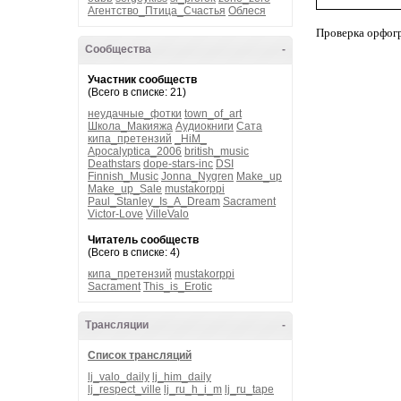
Агентство_Птица_Счастья
Облеся
Проверка орфог
Сообщества
-
Участник сообществ
(Всего в списке: 21)
неудачные_фотки
town_of_art
Школа_Макияжа
Аудиокниги
Сата
кипа_претензий
_HiM_
Apocalyptica_2006
british_music
Deathstars
dope-stars-inc
DSI
Finnish_Music
Jonna_Nygren
Make_up
Make_up_Sale
mustakorppi
Paul_Stanley_Is_A_Dream
Sacrament
Victor-Love
VilleValo
Читатель сообществ
(Всего в списке: 4)
кипа_претензий
mustakorppi
Sacrament
This_is_Erotic
Трансляции
-
Список трансляций
lj_valo_daily
lj_him_daily
lj_respect_ville
lj_ru_h_i_m
lj_ru_tape