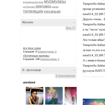
мурмуары
музыкальная попа
Vampirella Addam
реклама
на*балово
сказки
проще резиновог
телеящик
хиханьки
natali14_02 (08:
Дорого очень... 
Музыка
-
Vampirella Addam
Все (7)
а ты "часть" купи
natali14_02 (08:
Ага только яйца!)
Vampirella Addam
my love song
лучше то,что к 
Слушали: 9
Комментарии: 0
natali14_02 (08:
гХотичные напевы
Слушали: 148
Комментарии: 0
А с ними в билья
Vampirella Addam
Я - фотограф
-
(рухнула ПАТС
К приложению
unrelized