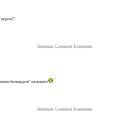
 играть!"
Ответить
С цитатой
В цитатник
анным бильярдом" называют
Ответить
С цитатой
В цитатник