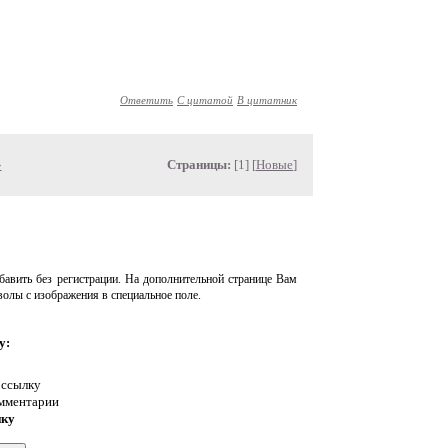
Ответить
С цитатой
В цитатник
»
Страницы:
[1] [
Новые
]
авить без регистрации. На дополнительной странице Вам
волы с изображения в специальное поле.
у:
 ссылку
омментарии
нку