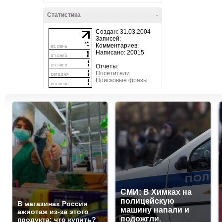
Статистика
-
Создан: 31.03.2004
Записей:
Комментариев:
Написано: 20015
Отчеты:
Посетители
Поисковые фразы
СМИ: В Химках на
полицейскую
В магазинах России
машину напали и
ажиотаж из-за этого
подожгли.
продукта: что купить?