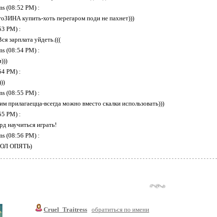
s (08:52 PM) :
оЗИНА купить-хоть перегаром поди не пахнет)))
53 PM) :
Вся зарплата уйдеть.(((
s (08:54 PM) :
)))
54 PM) :
))
s (08:55 PM) :
ним прилагаецца-всегда можно вместо скалки использовать)))
55 PM) :
рд научиться играть!
s (08:56 PM) :
ТОЛ ОПЯТЬ)
Cruel_Traitress
обратиться по имени