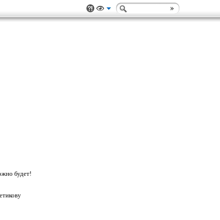
ожно будет!
етикову