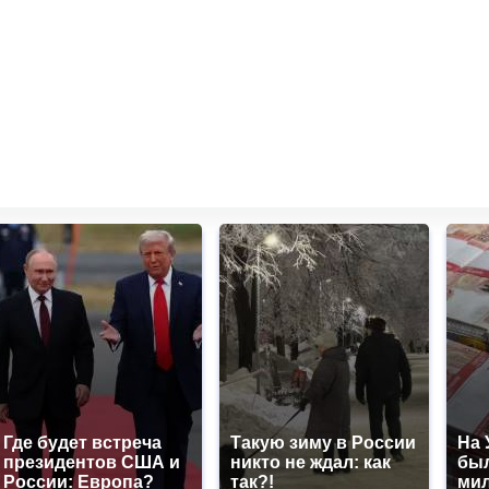
Где будет встреча
Такую зиму в России
На 
президентов США и
никто не ждал: как
был
России: Европа?
так?!
мил