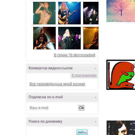
В серии 76 фотографий
Конвертер видеоссылок
-
К приложению
Все переведенные мной ролики
Подписка по e-mail
-
Поиск по дневнику
-