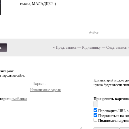
гааааа, МАЛАДЦЫ! :)
« Пред. запись
—
К дневнику
—
След. запись 
ь
ентарий:
 пароль на сайте:
Комментарий можно доб
нужно будет ввести сим
Напоминание пароля
тария:
смайлики
Прикрепить картинк
Переводить URL в
Подписаться на к
Подписать карти