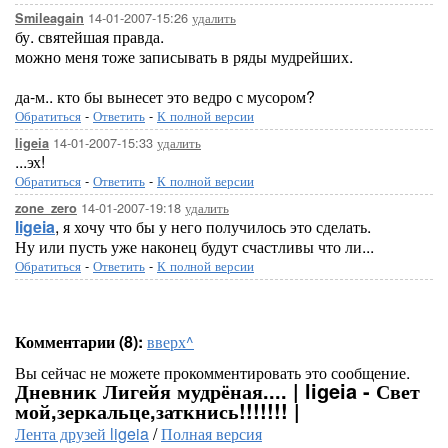
14-01-2007-15:26
удалить
Smileagain
бу. святейшая правда.
можно меня тоже записывать в ряды мудрейших.
да-м.. кто бы вынесет это ведро с мусором?
Обратиться
-
Ответить
-
К полной версии
14-01-2007-15:33
удалить
ligeia
...эх!
Обратиться
-
Ответить
-
К полной версии
14-01-2007-19:18
удалить
zone_zero
ligeia
, я хочу что бы у него получилось это сделать.
Ну или пусть уже наконец будут счастливы что ли...
Обратиться
-
Ответить
-
К полной версии
Комментарии (8):
вверх^
Вы сейчас не можете прокомментировать это сообщение.
Дневник Лигейя мудрёная.... | ligeia - Свет
мой,зеркальце,заткнись!!!!!!! |
Лента друзей ligeia
/
Полная версия