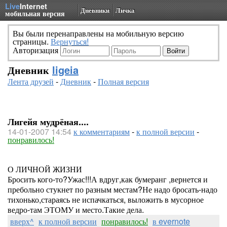
Live
Internet
Дневники
Личка
мобильная версия
Вы были перенаправлены на мобильную версию
страницы.
Вернуться!
Авторизация
Дневник
ligeia
Лента друзей
-
Дневник
-
Полная версия
Лигейя мудрёная....
14-01-2007 14:54
к комментариям
-
к полной версии
-
понравилось!
О ЛИЧНОЙ ЖИЗНИ
Бросить кого-то?Ужас!!!А вдруг,как бумеранг ,вернется и
пребольно стукнет по разным местам?Не надо бросать-надо
тихонько,стараясь не испачкаться, выложить в мусорное
ведро-там ЭТОМУ и место.Такие дела.
вверх^
к полной версии
понравилось!
в evernote