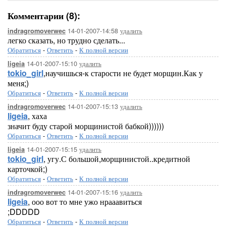
Комментарии (8):
14-01-2007-14:58
удалить
indragromoverwec
легко сказать, но трудно сделать...
Обратиться
-
Ответить
-
К полной версии
14-01-2007-15:10
удалить
ligeia
tokio_girl
,научишься-к старости не будет морщин.Как у
меня;)
Обратиться
-
Ответить
-
К полной версии
14-01-2007-15:13
удалить
indragromoverwec
ligeia
, хаха
значит буду старой морщинистой бабкой))))))
Обратиться
-
Ответить
-
К полной версии
14-01-2007-15:15
удалить
ligeia
tokio_girl
, угу.С большой,морщинистой..кредитной
карточкой;)
Обратиться
-
Ответить
-
К полной версии
14-01-2007-15:16
удалить
indragromoverwec
ligeia
, ооо вот то мне ужо нрааавиться
;DDDDD
Обратиться
-
Ответить
-
К полной версии