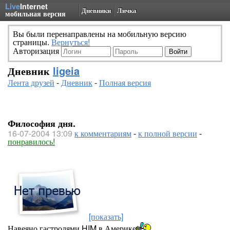
Live
Internet
Дневники
Личка
мобильная версия
Вы были перенаправлены на мобильную версию
страницы.
Вернуться!
Авторизация
Дневник
ligeia
Лента друзей
-
Дневник
-
Полная версия
Философия дня.
16-07-2004 13:09
к комментариям
-
к полной версии
-
понравилось!
[показать]
Навеяно гастролями HIM в Америке