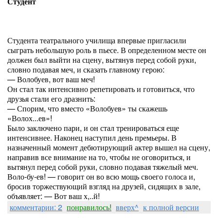
Студент
Студента театрального училища впервые пригласили
сыграть небольшую роль в пьесе. В определенном месте он
должен был выйти на сцену, вытянув перед собой руки,
словно подавая меч, и сказать главному герою:
— Волобуев, вот ваш меч!
Он стал так интенсивно репетировать и готовиться, что
друзья стали его дразнить:
— Спорим, что вместо «Волобуев» ты скажешь
«Волох...ев»!
Было заключено пари, и он стал тренироваться еще
интенсивнее. Наконец наступил день премьеры. В
назначенный момент дебютирующий актер вышел на сцену,
направив все внимание на то, чтобы не оговориться, и
вытянул перед собой руки, словно подавая тяжелый меч.
Воло-бу-ев! — говорит он во всю мощь своего голоса и,
бросив торжествующий взгляд на друзей, сидящих в зале,
объявляет: — Вот ваш х,..й!
комментарии: 2
понравилось!
вверх^
к полной версии