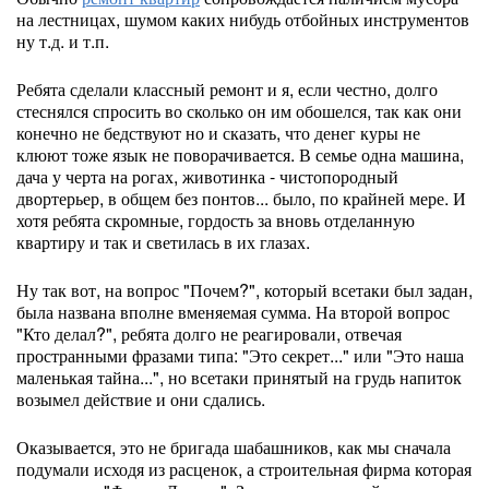
на лестницах, шумом каких нибудь отбойных инструментов
ну т.д. и т.п.
Ребята сделали классный ремонт и я, если честно, долго
стеснялся спросить во сколько он им обошелся, так как они
конечно не бедствуют но и сказать, что денег куры не
клюют тоже язык не поворачивается. В семье одна машина,
дача у черта на рогах, животинка - чистопородный
двортерьер, в общем без понтов... было, по крайней мере. И
хотя ребята скромные, гордость за вновь отделанную
квартиру и так и светилась в их глазах.
Ну так вот, на вопрос "Почем?", который всетаки был задан,
была названа вполне вменяемая сумма. На второй вопрос
"Кто делал?", ребята долго не реагировали, отвечая
пространными фразами типа: "Это секрет..." или "Это наша
маленькая тайна...", но всетаки принятый на грудь напиток
возымел действие и они сдались.
Оказывается, это не бригада шабашников, как мы сначала
подумали исходя из расценок, а строительная фирма которая