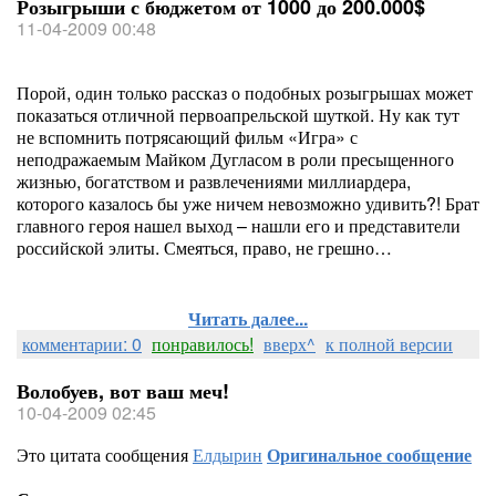
Розыгрыши с бюджетом от 1000 до 200.000$
11-04-2009 00:48
Порой, один только рассказ о подобных розыгрышах может
показаться отличной первоапрельской шуткой. Ну как тут
не вспомнить потрясающий фильм «Игра» с
неподражаемым Майком Дугласом в роли пресыщенного
жизнью, богатством и развлечениями миллиардера,
которого казалось бы уже ничем невозможно удивить?! Брат
главного героя нашел выход – нашли его и представители
российской элиты. Смеяться, право, не грешно…
Читать далее...
комментарии: 0
понравилось!
вверх^
к полной версии
Волобуев, вот ваш меч!
10-04-2009 02:45
Это цитата сообщения
Елдырин
Оригинальное сообщение