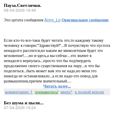
Пауза.Светлячки.
08-04-2009 16:49
Это цитата сообщения
Anny_Lo
Оригинальное сообщение
Если кто-то все-таки будет читать это,то каждому такому
человеку я говорю:"Здравствуй!"...Я почувствую что пустота
ненадолго рассеится,но каким же мимолетным будет это
мгновение!.....но я-здесь,а вы-сейчас...это значит я
ненадолго вернулась...просто что бы подтвердить
продолжение своего существования на лиру...и что бы
поделиться...быть может вам это не надо,но меня это
никогда не останавливало...а если надо-это повод для
размышления,причем значительный....
Читать далее...
комментарии: 1
понравилось!
вверх^
к полной версии
Без шума и пыли...
07-04-2009 19:24