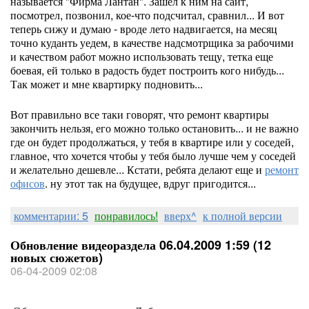
называется "Фирма Лантан". Зашел к ним на сайт,
посмотрел, позвонил, кое-что подсчитал, сравнил... И вот
теперь сижу и думаю - вроде лето надвигается, на месяц
точно куданть уедем, в качестве надсмотрщика за рабочими
и качеством работ можно использовать тещу, тетка еще
боевая, ей только в радость будет построить кого нибудь...
Так может и мне квартирку подновить...
Вот правильно все таки говорят, что ремонт квартиры
закончить нельзя, его можно только остановить... и не важно
где он будет продолжаться, у тебя в квартире или у соседей,
главное, что хочется чтобы у тебя было лучше чем у соседей
и желательно дешевле... Кстати, ребята делают еще и
ремонт
офисов
. ну этот так на будущее, вдруг пригодится...
комментарии: 5
понравилось!
вверх^
к полной версии
Обновление видеораздела 06.04.2009 1:59 (12
новых сюжетов)
06-04-2009 02:08