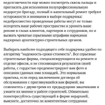
недолговечности еще можно посмотреть сквозь пальцы и
пригласить для исполнения полупрофессиональную
недорогую бригаду, полный и капитальный ремонт требуют
осторожности и внимания в выборе подрядчика:
недобросовестно проведенные работы могут не только
испортить ваше рабочее пространство и уронить ваше
реноме в глазах клиентов, партнеров и сотрудников, но и
вызвать чреватые серьезными штрафами нарекания
надзорных архитектурно-строительных органов.
Выбирать наиболее подходящего себе подрядчика удобно по
алгоритму "надежность-сроки-стоимость". Все серьезные
строительные фирмы, специализирующиеся на ремонте и
отделке офисов, и не стесняющиеся результатов своей
работы, с гордостью продемонстрируют вам фото и
описания сданных ими площадей. Это нормальная
практика, если перед заключением договора об
обслуживании с приглянувшейся вам фирмой, вы
созвонитесь с двумя-тремя их предыдущими заказчиками и
узнаете их мнение о работе строителей. Обязательно
поинтересуйтесь существующей в фирме иерархией,
выясните, достаточно ли компетентные сотрудники