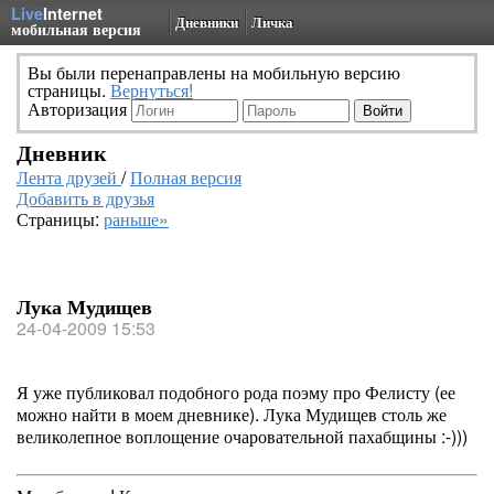
Live
Internet
Дневники
Личка
мобильная версия
Вы были перенаправлены на мобильную версию
страницы.
Вернуться!
Авторизация
Дневник
Лента друзей
/
Полная версия
Добавить в друзья
Страницы:
раньше»
Лука Мудищев
24-04-2009 15:53
Я уже публиковал подобного рода поэму про Фелисту (ее
можно найти в моем дневнике). Лука Мудищев столь же
великолепное воплощение очаровательной пахабщины :-)))