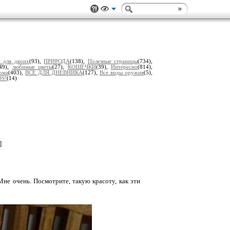
и для двоих
(93),
ПРИРОДА
(138),
Полезные страницы
(734),
549),
любимые цветы
(27),
КОШЕЧКИ
(39),
Интересно
(814),
дома
(403),
ВСЕ ДЛЯ ДНЕВНИКА
(127),
Все виды оружия
(5),
OS!
(14)
]
Мне очень. Посмотрите, такую красоту, как эти