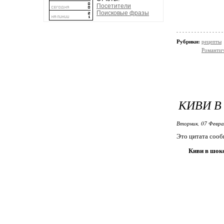
Посетители
Поисковые фразы
Рубрики:
рецепты
Романтич
КИВИ В
Вторник, 07 Февра
Это цитата соо
Киви в шок