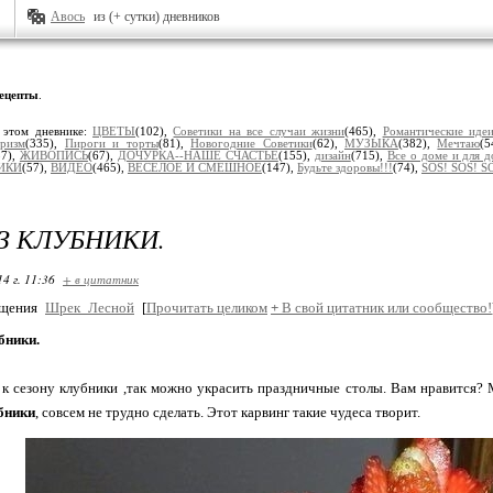
Авось
из (+ сутки) дневников
ецепты
.
 этом дневнике:
ЦВЕТЫ
(102),
Советики на все случаи жизни
(465),
Романтические иде
уризм
(335),
Пироги и торты
(81),
Новогодние Советики
(62),
МУЗЫКА
(382),
Мечтаю
(
37),
ЖИВОПИСЬ
(67),
ДОЧУРКА--НАШЕ СЧАСТЬЕ
(155),
дизайн
(715),
Все о доме и для 
ИКИ
(57),
ВИДЕО
(465),
ВЕСЕЛОЕ И СМЕШНОЕ
(147),
Будьте здоровы!!!
(74),
SOS! SOS! S
З КЛУБНИКИ.
14 г. 11:36
+ в цитатник
бщения
Шрек_Лесной
[
Прочитать целиком
+
В свой цитатник или сообщество!
бники.
з к сезону клубники ,так можно украсить праздничные столы. Вам нравится? 
бники
, совсем не трудно сделать. Этот карвинг такие чудеса творит.