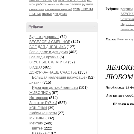
интересное видео
мебель из картона
мои работы
своими руками
нижнее белье
цветы
Рубрики:
рецепты
трям
скажи мне
сказочные кареты!
шитье
шитье для дома
ВКУСНЫ
Советики
Пироги и
Рубрики
-
Романтич
Будьте здоровы!!!
(74)
Метки:
Розы из кл
ВЕСЕЛОЕ И СМЕШНОЕ
(147)
ВСЕ ДЛЯ ДНЕВНИКА
(127)
Все о доме и для дома
(403)
Все виды оружия
(5)
ВКУСНЫЕ САЛАТИКИ
(57)
ЯБЛОКИ
ВИДЕО
(465)
ДОЧУРКА--НАШЕ СЧАСТЬЕ
(155)
ЛЮБОМУ
Большая коллекция разукрашек
(52)
дизайн
(715)
Понедельник, 13 Фе
Идеи для детской комнаты
(101)
ЖИВОПИСЬ
(67)
Это цитата соо
Интересно
(814)
Золотые РУЧКИ
(537)
Яблоки в ка
КОШЕЧКИ
(39)
любимые цветы
(27)
МУЗЫКА
(382)
Мечтаю
(549)
шитье
(222)
Вязание
(107)