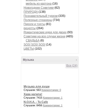
мебель из картона
(16)
Новогодние Советики
(62)
ПРИРОДА
(138)
Познавательный туризм
(335)
Полезные страницы
(734)
Пироги и торты
(81)
рецепты
(264)
Романтические идеи для двоих
(93)
Советики на все случаи жизни
(465)
СВАДЬБА
(6)
SOS! SOS! SOS!
(14)
ЦВЕТЫ
(102)
Музыка
-
Все (24)
Музыка для души
Слушали: 563
Комментарии: 0
Хава нагила!
Слушали: 7415
Комментарии: 1
N.O.H.A. - Tu Cafe
Слушали: 8456
Комментарии: 1