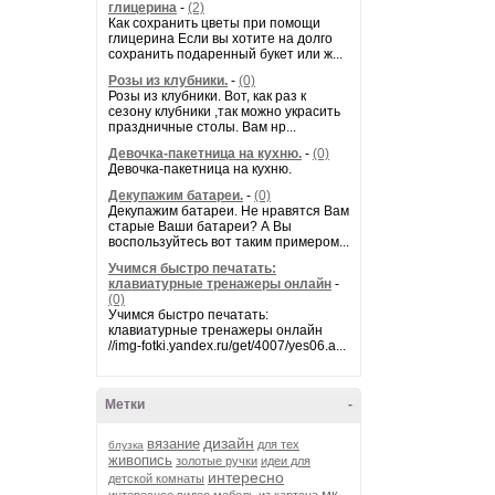
глицерина
-
(2)
Как сохранить цветы при помощи
глицерина Если вы хотите на долго
сохранить подаренный букет или ж...
Розы из клубники.
-
(0)
Розы из клубники. Вот, как раз к
сезону клубники ,так можно украсить
праздничные столы. Вам нр...
Девочка-пакетница на кухню.
-
(0)
Девочка-пакетница на кухню.
Декупажим батареи.
-
(0)
Декупажим батареи. Не нравятся Вам
старые Ваши батареи? А Вы
воспользуйтесь вот таким примером...
Учимся быстро печатать:
клавиатурные тренажеры онлайн
-
(0)
Учимся быстро печатать:
клавиатурные тренажеры онлайн
//img-fotki.yandex.ru/get/4007/yes06.a...
Метки
-
дизайн
вязание
для тех
блузка
живопись
золотые ручки
идеи для
интересно
детской комнаты
мк