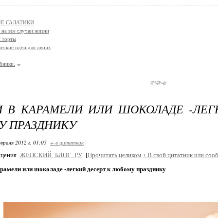
Е САЛАТИКИ
 на все случаи жизни
 торты
еские идеи для двоих
убники.
 В КАРАМЕЛИ ИЛИ ШОКОЛАДЕ -ЛЕГ
 ПРАЗДНИКУ
враля 2012 г. 01:05
+ в цитатник
бщения
ЖЕНСКИЙ_БЛОГ_РУ
[
Прочитать целиком
+
В свой цитатник или соо
рамели или шоколаде -легкий десерт к любому празднику