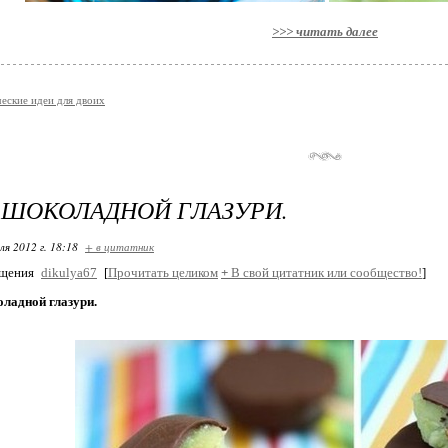
>>> читать далее
еские идеи для двоих
 ШОКОЛАДНОЙ ГЛАЗУРИ.
ля 2012 г. 18:18
+ в цитатник
бщения
dikulya67
[
Прочитать целиком
+
В свой цитатник или сообщество!
]
оладной глазури.