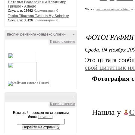
Наталья Валевская и Владимир
Гришко - Adagio
Метки:
начинаем изучать html
Слушали: 23662
Комментарии: 0
Tanita Tikaram/ Twist in My Sobriety
Слушали: 33126
Комментарии: 0
ФОТОГРАФИЯ
Кнопки рейтинга «Яндекс.блоги»
-
К приложению
Среда, 04 Ноября 200
Это цитата соо
свой цитатник и
Фотография с
-
К приложению
Нашла у
С
Быстрый переход по страницам
блога
Levanna
: