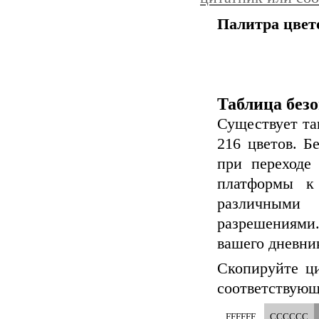
Палитра цвето
Таблица без
Существует та
216 цветов. Б
при переходе
платформы к
различными
разрешениями
вашего дневни
Скопируйте ци
соответствующ
FFFFFF
CCCCCC