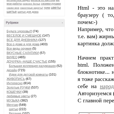
интересное видео
мебель из картона
мои работы
своими руками
нижнее белье
Html - это н
цветы
трям
скажи мне
сказочные кареты!
шитье
шитье для дома
браузеру ( т
почем:-)
Рубрики
-
Например, что
Будьте здоровы!!!
(74)
т.е. вам) жир
ВЕСЕЛОЕ И СМЕШНОЕ
(147)
ВСЕ ДЛЯ ДНЕВНИКА
(127)
картинка должн
Все о доме и для дома
(403)
Все виды оружия
(5)
ВКУСНЫЕ САЛАТИКИ
(57)
Начнем практ
ВИДЕО
(465)
ДОЧУРКА--НАШЕ СЧАСТЬЕ
(155)
html. Положе
Большая коллекция разукрашек
(52)
дизайн
(715)
блокнотике... 
Идеи для детской комнаты
(101)
я тоже расскаж
ЖИВОПИСЬ
(67)
Интересно
(814)
себе на
народ
Золотые РУЧКИ
(537)
КОШЕЧКИ
(39)
Авторизуемся 
любимые цветы
(27)
С главной пер
МУЗЫКА
(382)
Мечтаю
(549)
шитье
(222)
Вязание
(107)