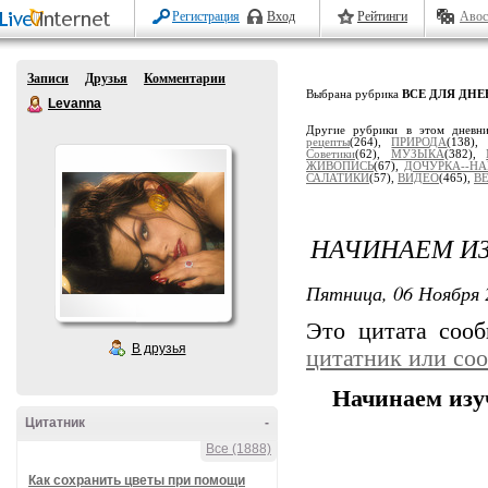
Регистрация
Вход
Рейтинги
Авос
Записи
Друзья
Комментарии
Выбрана рубрика
ВСЕ ДЛЯ ДН
Levanna
Другие рубрики в этом дневн
рецепты
(264),
ПРИРОДА
(138)
Советики
(62),
МУЗЫКА
(382),
ЖИВОПИСЬ
(67),
ДОЧУРКА--НА
САЛАТИКИ
(57),
ВИДЕО
(465),
В
НАЧИНАЕМ ИЗ
Пятница, 06 Ноября 
Это цитата соо
В друзья
цитатник или со
Начинаем изу
Цитатник
-
Все (1888)
Как сохранить цветы при помощи