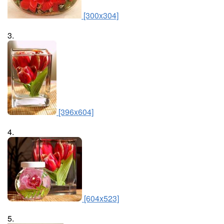
[300x304]
3.
[396x604]
4.
[604x523]
5.