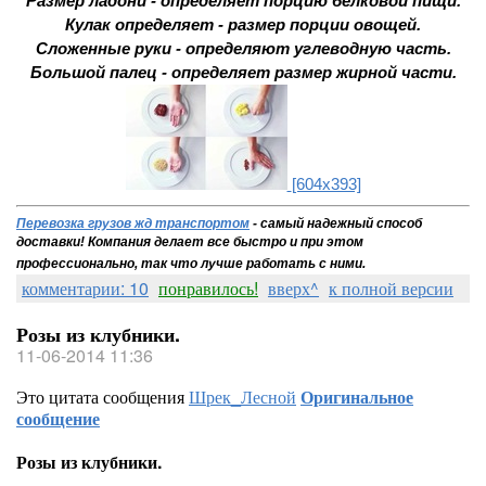
Размер ладони - определяет порцию белковой пищи.
Кулак определяет - размер порции овощей.
Сложенные руки - определяют углеводную часть.
Большой палец - определяет размер жирной части.
[604x393]
Перевозка грузов жд транспортом
- самый надежный способ
доставки!
Компания делает все быстро и при этом
профессионально, так что лучше работать с ними.
комментарии: 10
понравилось!
вверх^
к полной версии
Розы из клубники.
11-06-2014 11:36
Это цитата сообщения
Шрек_Лесной
Оригинальное
сообщение
Розы из клубники.