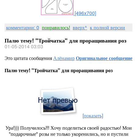
[496x700]
комментарии: 0
понравилось!
вверх^
к полной версии
Палю тему! "Тройчатка" для проращивания роз
01-05-2014 03:03
Это цитата сообщения
Алёнамир
Оригинальное сообщение
Палю тему! "Тройчатка" для проращивания роз
[показать]
Ура!))) Получилось!!! Хочу поделиться своей радостью! Мои
"подарочные" розы не только укоренились, но и пустили