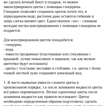
же сделать вечный букет в подарок, то можно
законсервировать цветы с помощью глицерина.
Глицерин позволяет сохранить цветок почти что, в
первозданном виде, растения даже остаются гибкими и
лишь слегка меняют цвет. Единственное «но» - слишком
молодая листва консервированию с помощью глицерина не
поддается.
Для консервирования цветов понадобится:
- глицерин,
- вода,
- емкости прозрачные (пластиковые или стеклянные с
крышкой, лучше невысовкие и широкие, так как мелкие
цветочки будут всплывать)
- цветы с толстыми листьями и стеблями, т.к. цветы с более
тонкой листвой хуже сохраняют начальный вид.
1. В чисто вымытые емкости сложите цветы в
произвольном порядке, т.к после заливания жидкости цветы
всё равно перемешаются. Лёгкие одиночные цветы после
заливания жидкости как правило всплывают. Цветы
необходимо определенным образом подготовить: сделать
косой срез стебля, удалить нижние листья, снять кожицу или