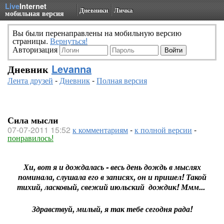
Live
Internet
Дневники
Личка
мобильная версия
Вы были перенаправлены на мобильную версию
страницы.
Вернуться!
Авторизация
Дневник
Levanna
Лента друзей
-
Дневник
-
Полная версия
Сила мысли
07-07-2011 15:52
к комментариям
-
к полной версии
-
понравилось!
Хи, вот я и дождалась - весь день дождь в мыслях
поминала, слушала его в записях, он и пришел! Такой
тихий, ласковый, свежий июльский дождик! Ммм...
Здравствуй, милый, я так тебе сегодня рада!