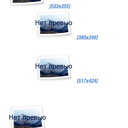
[533x355]
[380x348]
[517x424]