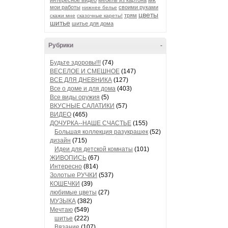
интересное видео
мебель из картона
мои работы
своими руками
нижнее белье
цветы
трям
скажи мне
сказочные кареты!
шитье
шитье для дома
Рубрики
-
Будьте здоровы!!!
(74)
ВЕСЕЛОЕ И СМЕШНОЕ
(147)
ВСЕ ДЛЯ ДНЕВНИКА
(127)
Все о доме и для дома
(403)
Все виды оружия
(5)
ВКУСНЫЕ САЛАТИКИ
(57)
ВИДЕО
(465)
ДОЧУРКА--НАШЕ СЧАСТЬЕ
(155)
Большая коллекция разукрашек
(52)
дизайн
(715)
Идеи для детской комнаты
(101)
ЖИВОПИСЬ
(67)
Интересно
(814)
Золотые РУЧКИ
(537)
КОШЕЧКИ
(39)
любимые цветы
(27)
МУЗЫКА
(382)
Мечтаю
(549)
шитье
(222)
Вязание
(107)