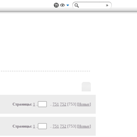
Страницы:
1
..
..
751
752
[753] [
Новые
]
Страницы:
1
..
..
751
752
[753] [
Новые
]