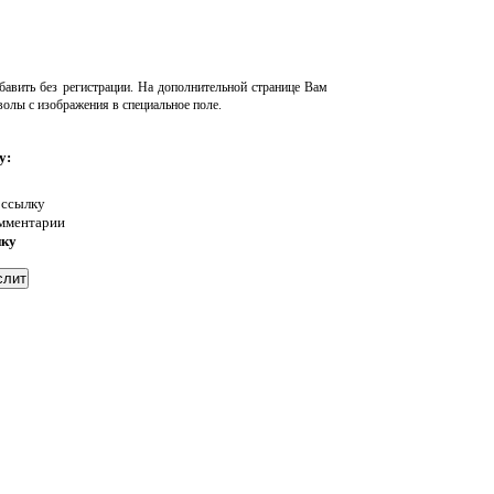
авить без регистрации. На дополнительной странице Вам
волы с изображения в специальное поле.
у:
 ссылку
омментарии
нку