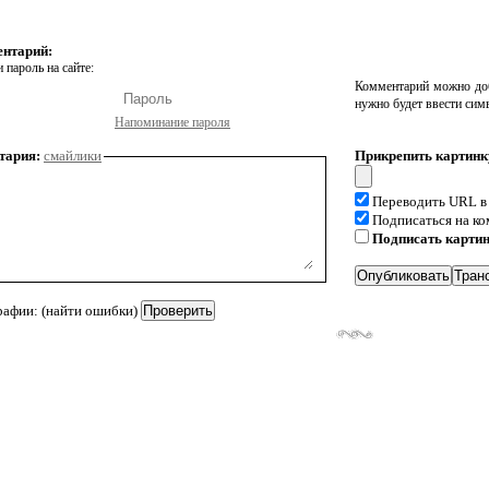
ентарий:
 пароль на сайте:
Комментарий можно доб
нужно будет ввести сим
Напоминание пароля
тария:
смайлики
Прикрепить картинк
Переводить URL в
Подписаться на к
Подписать карти
рафии: (найти ошибки)