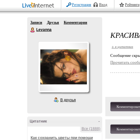
Регистрация
Вход
Рейтинги
Записи
Друзья
Комментарии
Levanna
КРАСИВ
+ в цитатник
Cообщение скры
Прочитать сооб
В друзья
Комментироват
Цитатник
-
Все (1888)
Комментироват
Как сохранить цветы при помощи