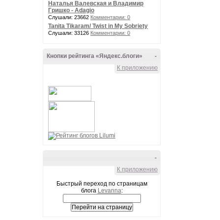
Наталья Валевская и Владимир
Гришко - Adagio
Слушали: 23662
Комментарии: 0
Tanita Tikaram/ Twist in My Sobriety
Слушали: 33126
Комментарии: 0
Кнопки рейтинга «Яндекс.блоги»
-
К приложению
-
К приложению
Быстрый переход по страницам
блога
Levanna
: