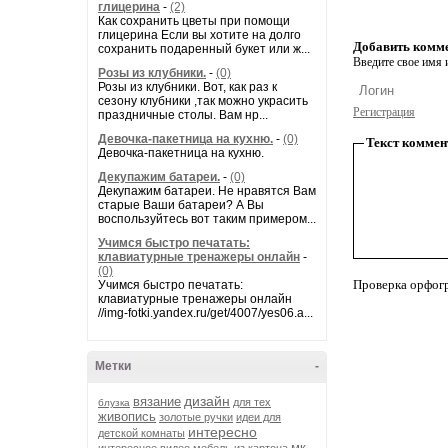
глицерина
-
(2)
Как сохранить цветы при помощи
глицерина Если вы хотите на долго
Добавить комм
сохранить подаренный букет или ж...
Введите свое имя и
Розы из клубники.
-
(0)
Розы из клубники. Вот, как раз к
сезону клубники ,так можно украсить
Регистрация
праздничные столы. Вам нр...
Девочка-пакетница на кухню.
-
(0)
Текст коммен
Девочка-пакетница на кухню.
Декупажим батареи.
-
(0)
Декупажим батареи. Не нравятся Вам
старые Ваши батареи? А Вы
воспользуйтесь вот таким примером...
Учимся быстро печатать:
клавиатурные тренажеры онлайн
-
(0)
Проверка орфог
Учимся быстро печатать:
клавиатурные тренажеры онлайн
//img-fotki.yandex.ru/get/4007/yes06.a...
Метки
-
дизайн
вязание
для тех
блузка
живопись
золотые ручки
идеи для
интересно
детской комнаты
мк