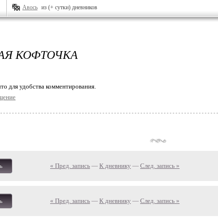
Авось
из (+ сутки) дневников
АЯ КОФТОЧКА
то для удобства комментирования.
щение
« Пред. запись
—
К дневнику
—
След. запись »
ь
« Пред. запись
—
К дневнику
—
След. запись »
ь