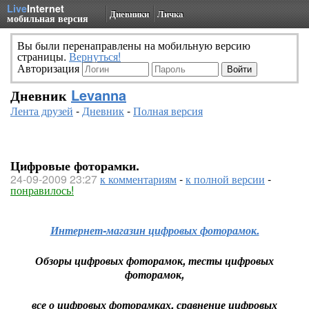
Live
Internet
Дневники
Личка
мобильная версия
Вы были перенаправлены на мобильную версию
страницы.
Вернуться!
Авторизация
Дневник
Levanna
Лента друзей
-
Дневник
-
Полная версия
Цифровые фоторамки.
24-09-2009 23:27
к комментариям
-
к полной версии
-
понравилось!
Интернет-магазин цифровых фоторамок.
Обзоры цифровых фоторамок, тесты цифровых
фоторамок,
все о цифровых фоторамках, сравнение цифровых