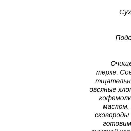
Сух
Подс
Очище
терке.
Сое
тщательно
овсяные хло
кофемолк
маслом.
сковороды 
готовим