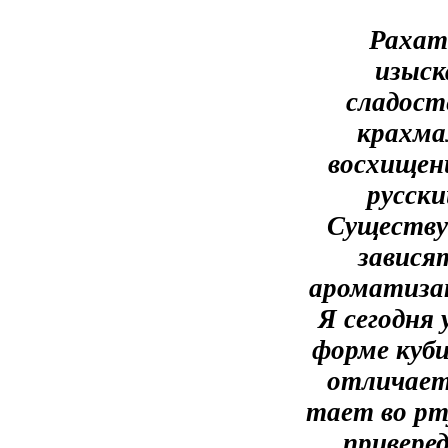
Рахат
изыск
сладосте
крахма
восхищен
русски
Существу
завися
ароматиза
Я сегодня
форме куби
отличает
тает во рт
привере