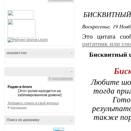
БИСКВИТНЫЙ
Воскресенье, 19 Нояб
Это цитата со
цитатник или со
неизвестно
-
Бисквитный 
Бис
-
К приложению
Любите шок
Радио в блоге
тогда при
[Этот ролик находится на
заблокированном домене]
Гото
Добавить плеер в свой журнал
результато
©
Накукрыскин
также пор
Поиск по дневнику
-