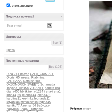
в этом дневнике
Подписка по e-mail
-
Интересы
-
Все (1)
цветы
Постоянные читатели
-
Все (105)
DiZa-74
Elmayle
GALA_CRISTALL
Gloriy_65
Inessa_Rjabinina
LARISA222
Natalisa2009
OKSOMORON
SWEET5
Schamada
Tatyana_AlekSa
VOLANTIL
babeta-liza
diana456
hbitik
irena-1234
irena-irena1
irina44
irisi
jelena444
jelena478
karoline21
kru4inka
leonarda11
letyanija4
mimozochka
regina45
valniko77
Аэлита_54
Бабушка-
Рубрики:
десерт
ладушка
Влади-_мировна