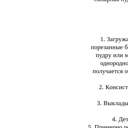
1. Загруж
порезанные б
пудру или 
однородно
получается о
2. Консис
3. Выклады
4. Де
5. Примерно ч