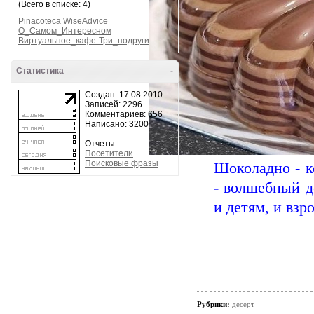
(Всего в списке: 4)
Pinacoteca
WiseAdvice
О_Самом_Интересном
Виртуальное_кафе-Три_подруги
Статистика
-
Создан: 17.08.2010
Записей: 2296
Комментариев: 656
Написано: 3200
Отчеты:
Посетители
Поисковые фразы
Шоколадно - к
- волшебный д
и детям, и взр
Рубрики:
десерт