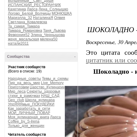
Волшебный__Свет_Души
ИСПАНСКИЙ_РЕСТОРАНЧИК
Кахетинка
Ларса
Лена_Солнышко
Логово_Белой_Волчицы
МОНЮШКА
Мариэлла_32
НаталинаЯ
Олвия
Светлана_Ковалевска
Та_самая_Тамара
ШОКОЛАДНО 
Тамара_Романовна
Таня_Львова
Феврония52
Элина_Чернышова
женя_масальская
милена50
Воскресенье, 30 Апре
натали2011
Это цитата со
Сообщества
-
цитатник или со
Участник сообществ
Шоколадно - 
(Всего в списке: 19)
Народные_советы
Темы_и_схемы
Пир_на_весь_мир
Live_Memory
Приготовим
Царство_Кулинарии
Мир_леса
Секреты_здоровья
стихи_в_рамочках
НАШ_САД
Geo_club
Школа_кулинара
УпрЯЯЯмые_ПОХУДЕЙКИ
Как_заработать_в_сети
МОЙ_ЛИЧНЫЙ_ПОВАР
Моя_кулинарная_книга
Ларса
Coffee_by_S-Irena
Только_для_женщин
Читатель сообществ