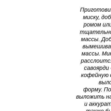
Приготовит
миску, до
ромом ил
тщательно
массы.
Доб
вымешиват
массы. Ми
расслоитс
савоярди
кофейную с
выл
форму.
По
выложить на
и аккура