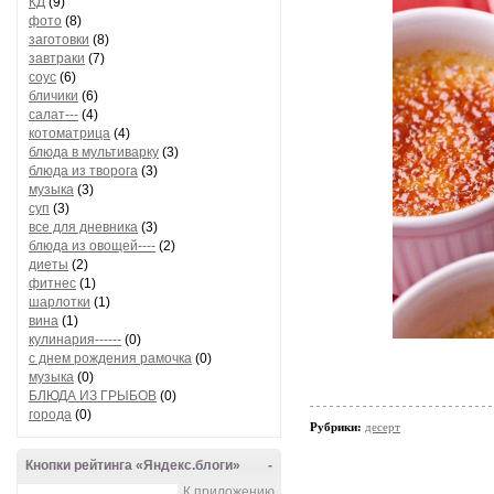
КД
(9)
фото
(8)
заготовки
(8)
завтраки
(7)
соус
(6)
бличики
(6)
салат---
(4)
котоматрица
(4)
блюда в мультиварку
(3)
блюда из творога
(3)
музыка
(3)
суп
(3)
все для дневника
(3)
блюда из овощей----
(2)
диеты
(2)
фитнес
(1)
шарлотки
(1)
вина
(1)
кулинария------
(0)
с днем рождения рамочка
(0)
музыка
(0)
БЛЮДА ИЗ ГРЫБОВ
(0)
города
(0)
Рубрики:
десерт
Кнопки рейтинга «Яндекс.блоги»
-
К приложению