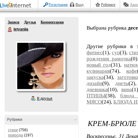
Регистрация
Вход
Рейтинги
Авос
Записи
Друзья
Комментарии
Выбрана рубрика
дес
letyanija
Другие рубрики в 
фитнес
(1),
суп
(3),
сти
рождения рамочка
(0
новый год
(31),
натю
кулинария
(74),
кофе
закуска
(34),
заготовк
дизайн
(9),
диеты
(2
дневника
(10),
вина
(1
ПТИЦЫ
(38),
блюда 
В друзья
МЯСО
(24),
БЛЮДА И
Рубрики
-
КРЕМ-БРЮЛЕ 
стихи
(756)
Воскресенье, 31 Дека
природа
(197)