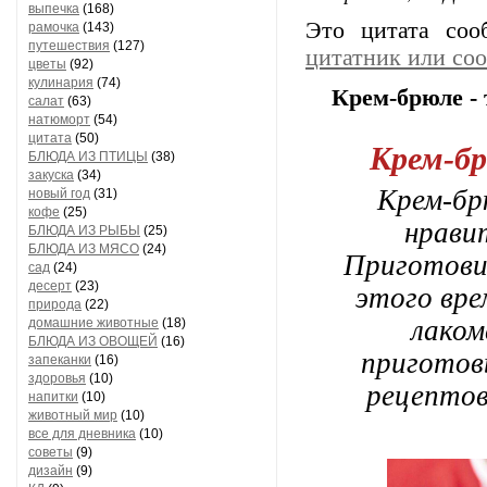
выпечка
(168)
Это цитата со
рамочка
(143)
путешествия
(127)
цитатник или со
цветы
(92)
кулинария
(74)
Крем-брюле -
салат
(63)
натюморт
(54)
цитата
(50)
Крем-бр
БЛЮДА ИЗ ПТИЦЫ
(38)
закуска
(34)
Крем-бр
новый год
(31)
кофе
(25)
нрави
БЛЮДА ИЗ РЫБЫ
(25)
БЛЮДА ИЗ МЯСО
(24)
Приготовит
сад
(24)
десерт
(23)
этого вре
природа
(22)
лаком
домашние животные
(18)
БЛЮДА ИЗ ОВОЩЕЙ
(16)
приготов
запеканки
(16)
здоровья
(10)
рецептов
напитки
(10)
животный мир
(10)
все для дневника
(10)
советы
(9)
дизайн
(9)