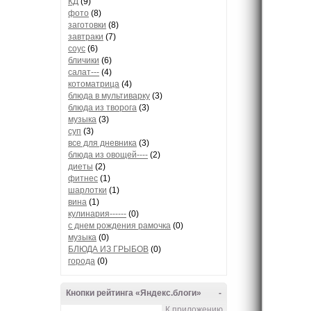
КД
(9)
фото
(8)
заготовки
(8)
завтраки
(7)
соус
(6)
бличики
(6)
салат---
(4)
котоматрица
(4)
блюда в мультиварку
(3)
блюда из творога
(3)
музыка
(3)
суп
(3)
все для дневника
(3)
блюда из овощей----
(2)
диеты
(2)
фитнес
(1)
шарлотки
(1)
вина
(1)
кулинария------
(0)
с днем рождения рамочка
(0)
музыка
(0)
БЛЮДА ИЗ ГРЫБОВ
(0)
города
(0)
Кнопки рейтинга «Яндекс.блоги»
-
К приложению