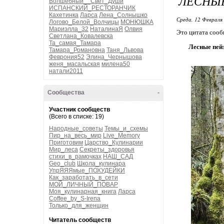
ЛЕСНЫ
Волшебный__Свет_Души
ИСПАНСКИЙ_РЕСТОРАНЧИК
Кахетинка
Ларса
Лена_Солнышко
Среда, 12 Февраля 
Логово_Белой_Волчицы
МОНЮШКА
Мариэлла_32
НаталинаЯ
Олвия
Это цитата соо
Светлана_Ковалевска
Та_самая_Тамара
Лесные пей
Тамара_Романовна
Таня_Львова
Феврония52
Элина_Чернышова
женя_масальская
милена50
натали2011
Сообщества
-
Участник сообществ
(Всего в списке: 19)
Народные_советы
Темы_и_схемы
Пир_на_весь_мир
Live_Memory
Приготовим
Царство_Кулинарии
Мир_леса
Секреты_здоровья
стихи_в_рамочках
НАШ_САД
Geo_club
Школа_кулинара
УпрЯЯЯмые_ПОХУДЕЙКИ
Как_заработать_в_сети
МОЙ_ЛИЧНЫЙ_ПОВАР
Моя_кулинарная_книга
Ларса
Coffee_by_S-Irena
Только_для_женщин
Читатель сообществ