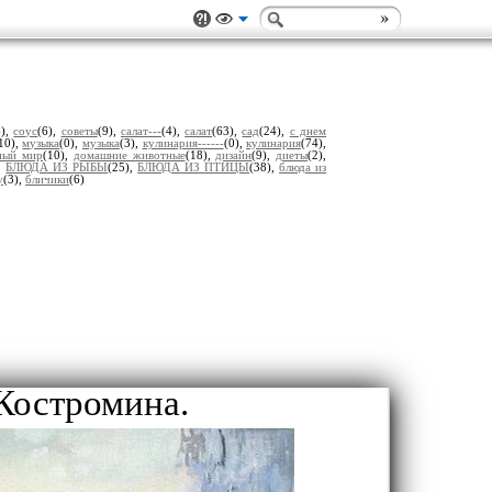
6),
соус
(6),
советы
(9),
салат---
(4),
салат
(63),
сад
(24),
с днем
10),
музыка
(0),
музыка
(3),
кулинария------
(0),
кулинария
(74),
ный мир
(10),
домашние животные
(18),
дизайн
(9),
диеты
(2),
),
БЛЮДА ИЗ РЫБЫ
(25),
БЛЮДА ИЗ ПТИЦЫ
(38),
блюда из
у
(3),
бличики
(6)
Костромина.