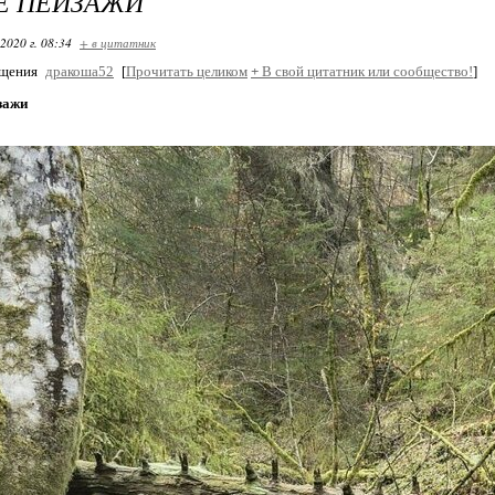
Е ПЕЙЗАЖИ
2020 г. 08:34
+ в цитатник
бщения
дракоша52
[
Прочитать целиком
+
В свой цитатник или сообщество!
]
зажи