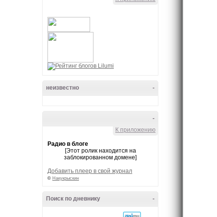
неизвестно
-
-
К приложению
Радио в блоге
[Этот ролик находится на
заблокированном домене]
Добавить плеер в свой журнал
©
Накукрыскин
Поиск по дневнику
-