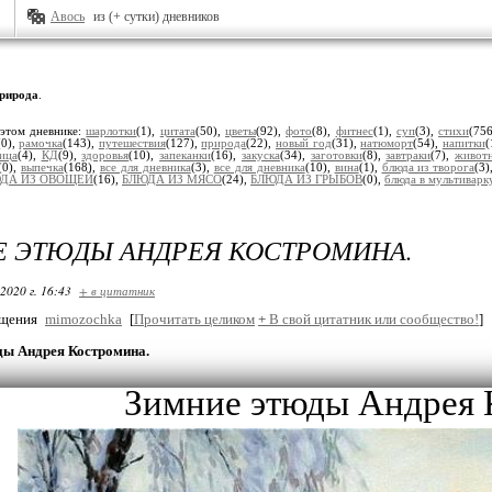
Авось
из (+ сутки) дневников
рирода
.
 этом дневнике:
шарлотки
(1),
цитата
(50),
цветы
(92),
фото
(8),
фитнес
(1),
суп
(3),
стихи
(75
(0),
рамочка
(143),
путешествия
(127),
природа
(22),
новый год
(31),
натюморт
(54),
напитки
(
ица
(4),
КД
(9),
здоровья
(10),
запеканки
(16),
закуска
(34),
заготовки
(8),
завтраки
(7),
живот
(0),
выпечка
(168),
все для дневника
(3),
все для дневника
(10),
вина
(1),
блюда из творога
(3
ДА ИЗ ОВОЩЕЙ
(16),
БЛЮДА ИЗ МЯСО
(24),
БЛЮДА ИЗ ГРЫБОВ
(0),
блюда в мультиварк
 ЭТЮДЫ АНДРЕЯ КОСТРОМИНА.
2020 г. 16:43
+ в цитатник
бщения
mimozochka
[
Прочитать целиком
+
В свой цитатник или сообщество!
]
ды Андрея Костромина.
Зимние этюды Андрея 