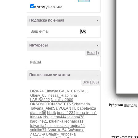
в этом дневнике
Подписка по e-mail
-
Интересы
-
Все (1)
цветы
Постоянные читатели
-
Все (105)
DiZa-74
Elmayle
GALA_CRISTALL
Gloriy_65
Inessa_Rjabinina
LARISA222
Natalisa2009
OKSOMORON
SWEET5
Schamada
Рубрики:
природа
Tatyana_AlekSa
VOLANTIL
babeta-liza
diana456
hbitik
irena-1234
irena-irena1
irina44
irisi
jelena444
jelena478
karoline21
kru4inka
leonarda11
letyanija4
mimozochka
regina45
valniko77
Аэлита_54
Бабушка-
ладушка
Влади-_мировна