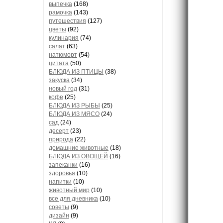
выпечка
(168)
рамочка
(143)
путешествия
(127)
цветы
(92)
кулинария
(74)
салат
(63)
натюморт
(54)
цитата
(50)
БЛЮДА ИЗ ПТИЦЫ
(38)
закуска
(34)
новый год
(31)
кофе
(25)
БЛЮДА ИЗ РЫБЫ
(25)
БЛЮДА ИЗ МЯСО
(24)
сад
(24)
десерт
(23)
природа
(22)
домашние животные
(18)
БЛЮДА ИЗ ОВОЩЕЙ
(16)
запеканки
(16)
здоровья
(10)
напитки
(10)
животный мир
(10)
все для дневника
(10)
советы
(9)
дизайн
(9)