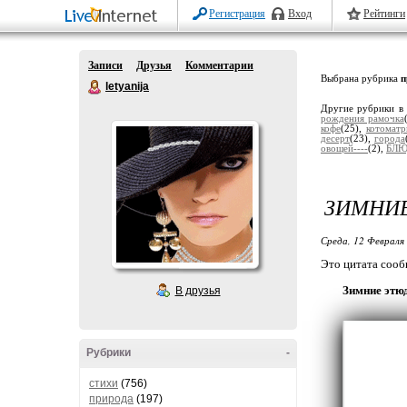
Регистрация
Вход
Рейтинги
Записи
Друзья
Комментарии
Выбрана рубрика
п
letyanija
Другие рубрики в
рождения рамочка
кофе
(25),
котоматр
десерт
(23),
города
овощей----
(2),
БЛЮ
ЗИМНИЕ
Среда, 12 Февраля 
Это цитата соо
Зимние этю
В друзья
Рубрики
-
стихи
(756)
природа
(197)