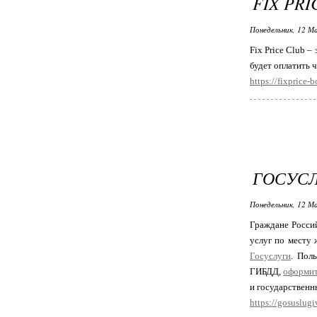
FIX PRI
Понедельник, 12 М
Fix Price Club –
будет оплатить 
https://fixprice-
ГОСУСЛ
Понедельник, 12 М
Граждане Россий
услуг по месту 
Госуслуги
. Пол
ГИБДД,
оформит
и государствен
https://gosuslug