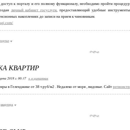
 доступ к порталу и его полному функционалу, необходимо пройти процедур
создан
личный кабинет госуслуги
, предоставляющий удобные инструменты 
нсионных накоплениях до записи на прием к чиновникам.
lugi.com/
портал
А КВАРТИР
арта 2018 г. 00:37
+ в цитатник
иры в Геленджике от 38 т.руб/м2 . Недалеко от моря , видовые. Сайт
регионстр
квартира