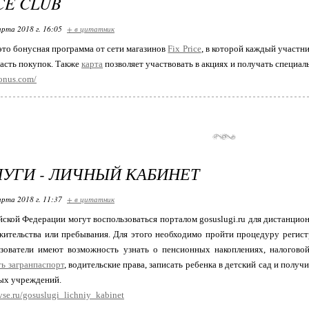
CE CLUB
арта 2018 г. 16:05
+ в цитатник
 это бонусная программа от сети магазинов
Fix Price
, в которой каждый участн
часть покупок. Также
карта
позволяет участвовать в акциях и получать специаль
bonus.com/
УГИ - ЛИЧНЫЙ КАБИНЕТ
арта 2018 г. 11:37
+ в цитатник
ской Федерации могут воспользоваться порталом gosuslugi.ru для дистанци
жительства или пребывания. Для этого необходимо пройти процедуру регист
ьзователи имеют возможность узнать о пенсионных накоплениях, налогово
ь загранпаспорт
, водительские права, записать ребенка в детский сад и полу
ных учреждений.
ivse.ru/gosuslugi_lichniy_kabinet