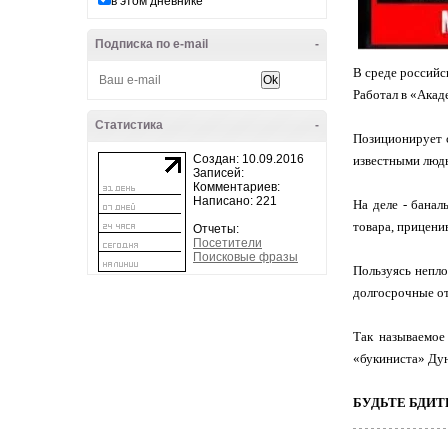
в этом дневнике
Подписка по e-mail
-
В среде российс
Работал в «Акад
Статистика
-
Позиционирует 
Создан: 10.09.2016
известными людь
Записей:
Комментариев:
Написано: 221
На деле - банал
товара, прицени
Отчеты:
Посетители
Поисковые фразы
Пользуясь непло
долгосрочные от
Так называемое
«букиниста» Дун
БУДЬТЕ БДИТ