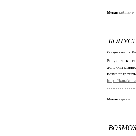
Метки:
кабинет
БОНУСН
Воскресенье, 11 М
Бонусная карт
дополнительных
позже потратить
https://kartakoma
Метки:
карта
ВОЗМОЖ