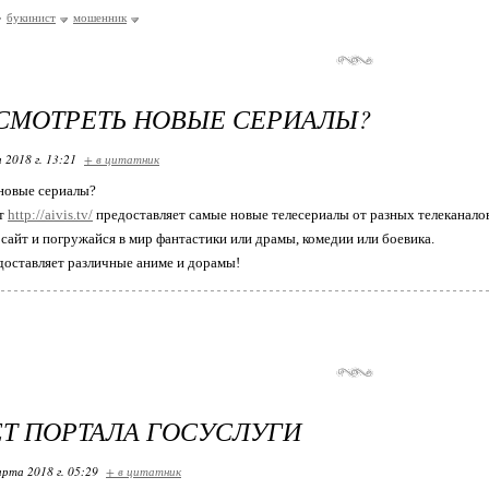
букинист
мошенник
СМОТРЕТЬ НОВЫЕ СЕРИАЛЫ?
 2018 г. 13:21
+ в цитатник
новые сериалы?
йт
http://aivis.tv/
предоставляет самые новые телесериалы от разных телеканало
 сайт и погружайся в мир фантастики или драмы, комедии или боевика.
едоставляет различные аниме и дорамы!
Т ПОРТАЛА ГОСУСЛУГИ
арта 2018 г. 05:29
+ в цитатник