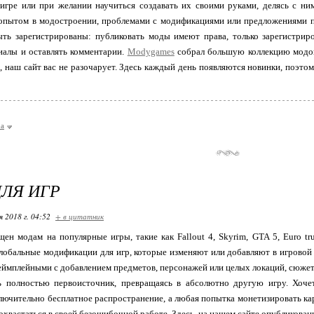
игре или при желании научиться создавать их своими руками, делясь с ни
 опытом в модостроении, проблемами с модификациями или предложениями п
ыть зарегистрированы: публиковать моды имеют права, только зарегистрир
иалы и оставлять комментарии.
Modygames
собрал большую коллекцию модов 
, наш сайт вас не разочарует. Здесь каждый день появляются новинки, поэто
ра
ЛЯ ИГР
я 2018 г. 04:52
+ в цитатник
ен модам на популярные игры, такие как Fallout 4, Skyrim, GTA 5, Euro tr
лобальные модификации для игр, которые изменяют или добавляют в игровой 
еймплейными с добавлением предметов, персонажей или целых локаций, сюжет
ь полностью первоисточник, превращаясь в абсолютно другую игру. Хоче
лючительно бесплатное распространение, а любая попытка монетизировать ка
охвастаться в своей безошибочной работе. Здесь, на нашем сайте опубликова