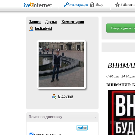
Регистрация
Вход
Рейтинги
Записи
Друзья
Комментарии
Создать дневник
lesliadwid
ВНИМА
Суббота, 24 Марта
ВНИМАНИЕ: 
В друзья
Поиск по дневнику
-