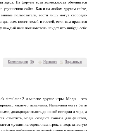
ми здесь. На форуме есть возможность обменяться
о улучшению сайта. Как и на любом другом сайте,
ованные пользователи, гости лишь могут свободно
для всех посетителей и гостей, если вам нравится
му каждый наш пользователь найдет что-нибудь себе
Комментарии
(
0
)
Нравится
Поделиться
uck simulator 2 и многие другие игры. Моды – это
процесс какие-то изменения. Изменения могут быть
ными, доходящие вплоть до новой истории и лора, а
тся отметить, моды создают фанаты для фанатов,
рается жутким негодованием игроков, ведь зачастую
ны и будут публиковаться модификации к знаменитым