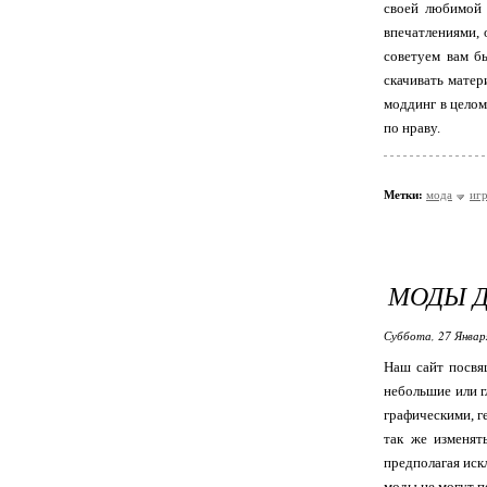
своей любимой 
впечатлениями,
советуем вам б
скачивать матер
моддинг в целом
по нраву.
Метки:
мода
иг
МОДЫ Д
Суббота, 27 Январ
Наш сайт посвящ
небольшие или г
графическими, г
так же изменят
предполагая иск
моды не могут п