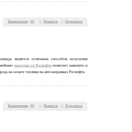
Комментарии
(
0
)
Нравится
Поделиться
оманда является отличным способом получения
емейная»
карточка от Роснефти
помогает накопить и
едь на оплате топлива на автозаправках Роснефть.
Комментарии
(
0
)
Нравится
Поделиться