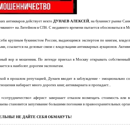
ких антикваров действует некто
ДУНАЕВ АЛЕКСЕЙ
, на букинист рынке Сан
емкниге» на Литейном в СПб. С недавнего времени пытается обосноваться в Мо
себя крупным букинистом России, выдающимся экспертом по книгам, владел
ми, ссылается на деловые связи с владельцами антикварных аукционов. Акти
ьный вор и мошенник. По легенде приехал в Москву открывать собственный
вается к наиболее дорогим экспонатам.
хой в прошлом репутацией, Дунаев вводит в заблуждение - эмоционально со
ношения набирает много дорогих книг, антиквариата и пропадает...
 «сотрудничество» аферист завершает отказом возмещать стоимость или 
аева становится запугивание большими погонами в правоохранительных орга
ЕЛЬНЫ! НЕ ДАЙТЕ СЕБЯ ОБМАНУТЬ!