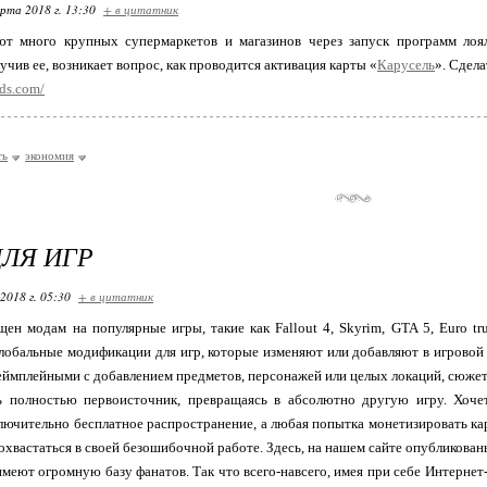
арта 2018 г. 13:30
+ в цитатник
ют много крупных супермаркетов и магазинов через запуск программ лоя
учив ее, возникает вопрос, как проводится активация карты «
Карусель
». Сдела
rds.com/
ть
экономия
ЛЯ ИГР
2018 г. 05:30
+ в цитатник
ен модам на популярные игры, такие как Fallout 4, Skyrim, GTA 5, Euro tr
лобальные модификации для игр, которые изменяют или добавляют в игровой 
еймплейными с добавлением предметов, персонажей или целых локаций, сюжет
ь полностью первоисточник, превращаясь в абсолютно другую игру. Хоче
лючительно бесплатное распространение, а любая попытка монетизировать ка
охвастаться в своей безошибочной работе. Здесь, на нашем сайте опубликова
имеют огромную базу фанатов. Так что всего-навсего, имея при себе Интернет