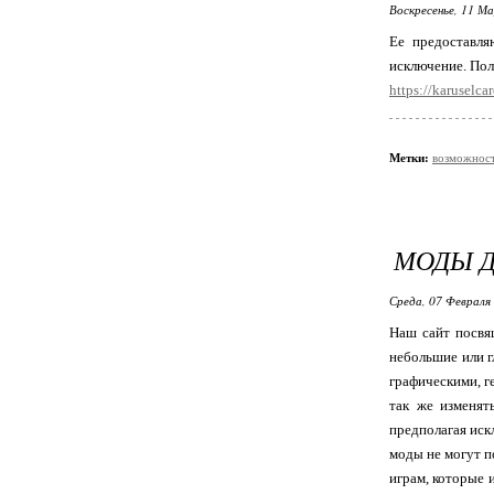
Воскресенье, 11 М
Ее предоставля
исключение. Пол
https://karuselca
Метки:
возможнос
МОДЫ Д
Среда, 07 Февраля 
Наш сайт посвящ
небольшие или г
графическими, г
так же изменят
предполагая иск
моды не могут п
играм, которые 