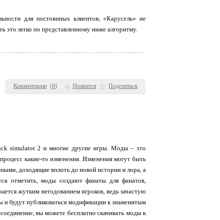
льности для постоянных клиентов, «Карусель» не
ть это легко по представленному ниже алгоритму.
Комментарии
(
0
)
Нравится
Поделиться
uck simulator 2 и многие другие игры. Моды – это
процесс какие-то изменения. Изменения могут быть
ными, доходящие вплоть до новой истории и лора, а
тся отметить, моды создают фанаты для фанатов,
рается жутким негодованием игроков, ведь зачастую
ны и будут публиковаться модификации к знаменитым
-соединение, вы можете бесплатно скачивать моды к