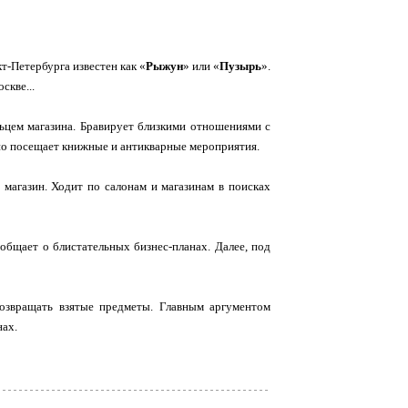
кт-Петербурга известен как «
Рыжун
» или «
Пузырь
».
скве...
ьцем магазина. Бравирует близкими отношениями с
вно посещает книжные и антикварные мероприятия.
 магазин. Ходит по салонам и магазинам в поисках
общает о блистательных бизнес-планах. Далее, под
возвращать взятые предметы. Главным аргументом
нах.