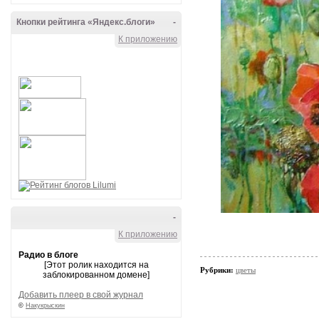
Кнопки рейтинга «Яндекс.блоги»
-
К приложению
-
К приложению
Радио в блоге
[Этот ролик находится на
Рубрики:
цветы
заблокированном домене]
Добавить плеер в свой журнал
©
Накукрыскин