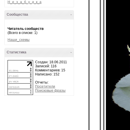
Н_е_з_а_б_у_д_к_а
Сообщества
-
Читатель сообществ
(Всего в списке: 1)
Наши_схемы
Статистика
-
Создан: 18.06.2011
Записей: 116
Комментариев: 15
Написано: 152
Отчеты:
Посетители
Поисковые фразы