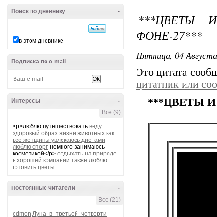
Поиск по дневнику
-
***ЦВЕТЫ 
ФОНЕ-27***
в этом дневнике
Пятница, 04 Августа
Подписка по e-mail
-
Это цитата сооб
цитатник или со
***ЦВЕТЫ И
Интересы
-
Все (9)
<p>люблю путешествовать
веду
здоровый образ жизни
животных
как
все женщины увлекаюсь диетами
люблю спорт
немного занимаюсь
косметикой</p>
отдыхать на природе
в хорошей компании
также люблю
готовить
цветы
Постоянные читатели
-
Все (21)
edmon
Луна_в_третьей_четверти