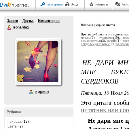
Регистрация
Вход
Рейтинги
Авос
Записи
Друзья
Комментарии
Выбрана рубрика
цветы
.
leonarda1
Другие рубрики в этом дневнике
музыка
(0),
кулинария
(10),
коф
дом,животные
(3),
дизайн
(1),
диет
блюда в мультиварке
(0),
блинчики
НЕ ДАРИ МН
МНЕ БУКЕТ
СЕРДЮКОВ
Пятница, 10 Июля 20
В друзья
Это цитата соо
цитатник или со
Рубрики
-
Не дари мне ц
природа
(12)
цветы
(9)
Александр Се