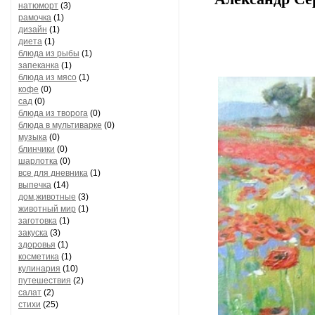
натюморт
(3)
рамочка
(1)
дизайн
(1)
диета
(1)
блюда из рыбы
(1)
запеканка
(1)
блюда из мясо
(1)
кофе
(0)
сад
(0)
блюда из творога
(0)
блюда в мультиварке
(0)
музыка
(0)
блинчики
(0)
шарлотка
(0)
все для дневника
(1)
выпечка
(14)
дом,животные
(3)
животный мир
(1)
заготовка
(1)
закуска
(3)
здоровья
(1)
косметика
(1)
кулинария
(10)
путешествия
(2)
салат
(2)
стихи
(25)