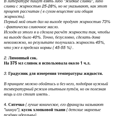
В литературе пишут взять либо "жидкие сливки", либо
сливки с жирностью 25-28%, но не указывают, как этот
процент рассчитан ( в сухом веществе или общая
жирность).
Первый мой опыт дал на выходе продукт жирностью 73%
- фактически сливочное масло.
Исходя из этого я и сделала расчёт жирности так, чтобы
на выходе было 40%. Точно, безусловно, сделать дома
невозможно, но результате получилась жирность 45%,
что уже в пределах нормы ( 45-55 %) .
2.
Лимонный сок.
На 375 мл сливок я использовала около 1 ч.л.
3.
Градусник для измерения температуры жидкости.
В принципе можно обойтись и без него, подобрав нужный
температурный режим опытным путём, но он полезная
вещь и его стоит иметь .
4.
Ситечко
( лучше коническое, его французы называют
"шинуа"),
кусок хлопковой ткани
( детские марлевые
пелёнки идеальны).