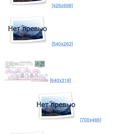
[426x698]
[540x263]
[640x318]
[700x466]