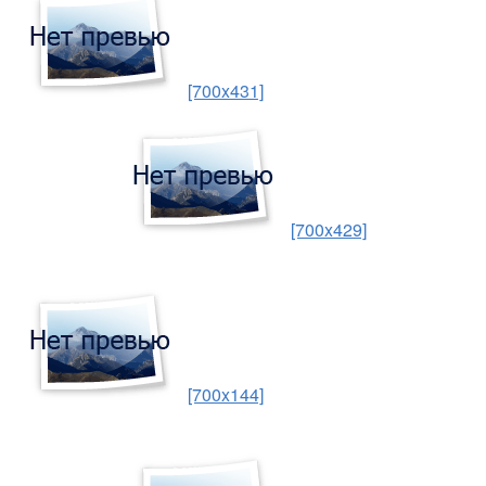
[700x431]
[700x429]
[700x144]