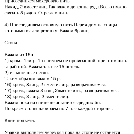
Присоединяем мохеровую нить.
Накид, 2 вместе лиц.Так вяжем до конца ряда.Всего нужно
связать 8 рядов. Отрезаем нить.
⠀
4) Присоединяем основную нить.Переходим на спицы
которыми вязали резинку. Вяжем 6р.лиц.
⠀
Стопа.
⠀
Вяжем из 15п.
1) кром., 1лиц., 1п.снимаем не провязанной, при этом нить
за работой. Вяжем так все 15 петель.
2) изнаночные петли.
Таким образом вяжем 15 р.
16) кром., 8лиц., 2 вместе лиц., разворачиваемся.
17) кром., вяжем 3 изн., 2вместе изн., разворачиваемся.
18) кром., 3 лиц., 2 вместе лиц.
Вяжем пока на спице не останется средних 5п.
По краям стопы набираем по 7 п. с каждой стороны.
⠀
Клин подъема.
⠀
Убавки выполняем через ряд пока на стопе не останется