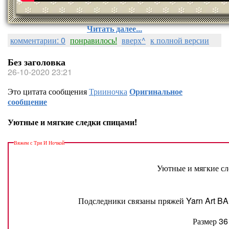
Читать далее...
комментарии: 0
понравилось!
вверх^
к полной версии
Без заголовка
26-10-2020 23:21
Это цитата сообщения
Трииночка
Оригинальное
сообщение
Уютные и мягкие следки спицами!
Вяжем с Три И Ночкой
Уютные и мягкие сл
Подследники связаны пряжей Yarn Art B
Размер 36