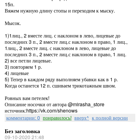
15п.
Вяжем нужную длину стопы и переходим к мыску.
⠀
Мысок.
⠀
1)1лиц., 2 вместе лиц. с наклоном в лево, лицевые до
последних 3 п., 2 вместе лиц.с наклоном в право, 1 лиц.,
1лиц., 2 вместе лиц. с наклоном в лево, лицевые до
последних 3 п., 2 вместе лиц.с наклоном в право, 1 лиц.
2) все петли лицевые.
3) повторяем 1 р.
4) лицевые
5) Тепер в каждом ряду выполняем убавки как в 1 р.
Когда останется 12 п. сшиваем трикотажным швом.
⠀
Ровных вам петелек!⠀
Описание носочки от автора @mirasha_store
источник:https://vk.com/shenows
комментарии: 0
понравилось!
вверх^
к полной версии
Без заголовка
09-10-2020 21:48