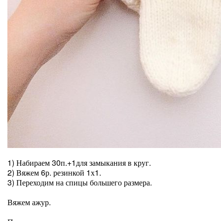
⠀
1) Набираем 30п.+1для замыкания в круг.
2) Вяжем 6р. резинкой 1х1.
3) Переходим на спицы большего размера.
⠀
Вяжем ажур.
⠀